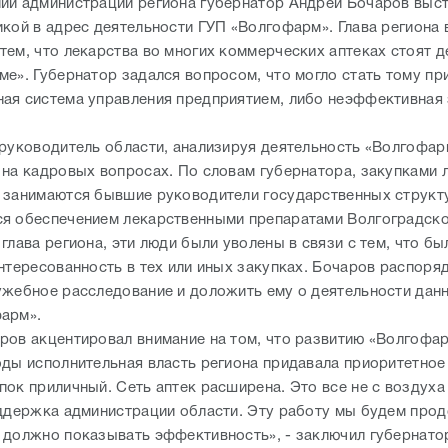
ий администрации региона губернатор Андрей Бочаров выст
икой в адрес деятельности ГУП «Волгофарм». Глава региона
тем, что лекарства во многих коммерческих аптеках стоят д
ме». Губернатор задался вопросом, что могло стать тому пр
ая система управления предприятием, либо неэффективная 
 руководитель области, анализируя деятельность «Волгофар
 на кадровых вопросах. По словам губернатора, закупками 
 занимаются бывшие руководители государственных структу
я обеспечением лекарственными препаратами Волгоградско
глава региона, эти люди были уволены в связи с тем, что б
интересованность в тех или иных закупках. Бочаров распоря
ужебное расследование и доложить ему о деятельности данн
арм».
ров акцентировал внимание на том, что развитию «Волгофар
оды исполнительная власть региона придавала приоритетное
пок приличный. Сеть аптек расширена. Это все не с воздуха
оддержка администрации области. Эту работу мы будем прод
 должно показывать эффективность», - заключил губернато