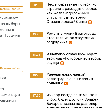
Несли серьезные потери, но
20:00
строили в рекордные сроки:
Комментарии
как железнодорожники
спасали пути во время
ссчитывает
Сталинградской битвы
й на выборы
ументы в
Ремонт в мэрии Волгограда
19:25
тат Госдумы
отложили из-за отсутствия
подрядчика
«Quetzales‑Armadillos» берёт
18:51
верх над «Ротором» во втором
раунде
Комментарии
Раненая наркоманкой
18:22
 за
волгоградка скончалась в
больнице
ата
движенец, а
«Выбор всегда за вами. Но и
17:35
спрос будет другой»: Андрей
радскими
Бочаров позвал на разговор