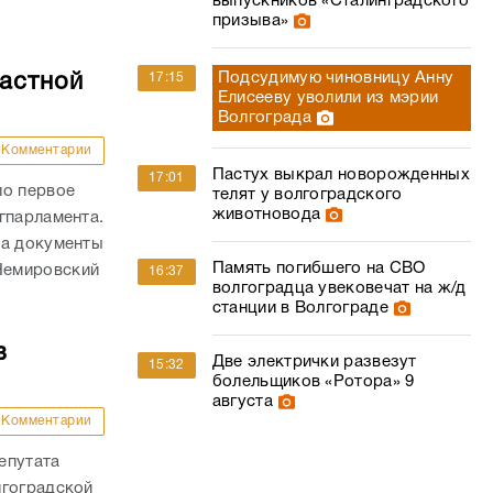
выпускников «Сталинградского
призыва»
Подсудимую чиновницу Анну
17:15
ластной
Елисееву уволили из мэрии
Волгограда
Комментарии
Пастух выкрал новорожденных
17:01
ло первое
телят у волгоградского
животновода
гпарламента.
на документы
Память погибшего на СВО
Немировский
16:37
волгоградца увековечат на ж/д
станции в Волгограде
в
Две электрички развезут
15:32
болельщиков «Ротора» 9
августа
Комментарии
епутата
лгоградской