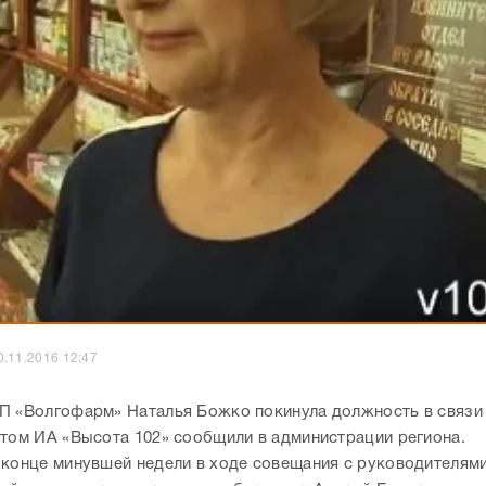
0.11.2016 12:47
П «Волгофарм» Наталья Божко покинула должность в связи 
этом ИА «Высота 102» сообщили в администрации региона.
 конце минувшей недели в ходе совещания с руководителям