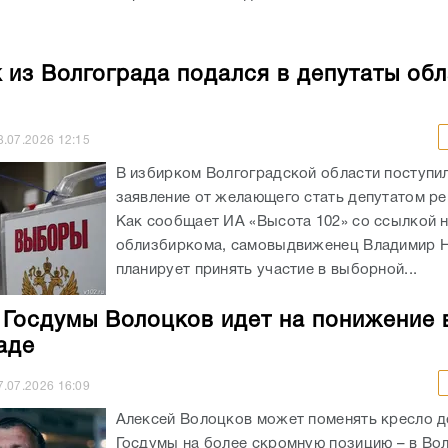
 из Волгограда подался в депутаты об
8.07.2026
12:15
В избирком Волгоградской области поступи
заявление от желающего стать депутатом ре
Как сообщает ИА «Высота 102» со ссылкой 
облизбиркома, самовыдвиженец Владимир 
планирует принять участие в выборной...
 Госдумы Волоцков идет на понижение 
аде
7.07.2026
16:09
Алексей Волоцков может поменять кресло д
Госдумы на более скромную позицию – в Во