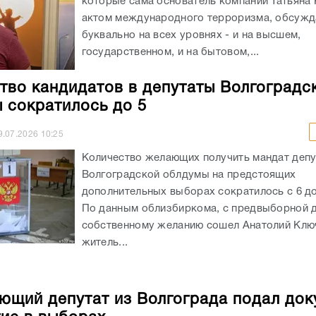
которые сама основатель компании Татьяна 
актом международного терроризма, обсужд
буквально на всех уровнях - и на высшем,
государственном, и на бытовом,...
тво кандидатов в депутаты Волгоградс
 сократилось до 5
9.07.2026
10:25
Количество желающих получить мандат депу
Волгоградской облдумы на предстоящих
дополнительных выборах сократилось с 6 до
По данным облизбиркома, с предвыборной д
собственному желанию сошел Анатолий Клю
житель...
ющий депутат из Волгограда подал до