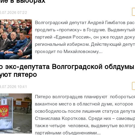
тие в выборах
0.07.2026
07:22
Волгоградский депутат Андрей Гимбатов ра
продлить «прописку» в Госдуме. Выдвинуты
партией «Единая Россия», он уже подал док
региональный избирком. Действующий депу
проходит по Михайловскому...
о экс-депутата Волгоградской облдумы
уют пятеро
3.07.2026
10:41
Пятеро волгоградцев планируют побороться
вакантное место в областной думе, которое
освободилось после лишения статуса депут
Станислава Короткова. Среди них – самовы
также четыре человека, выдвинутые волгог
партийными объединениями...