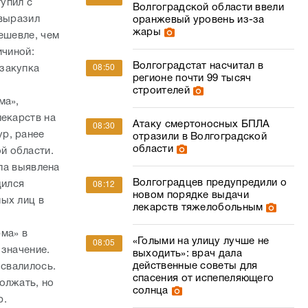
упил с
Волгоградской области ввели
 выразил
оранжевый уровень из-за
жары
ешевле, чем
ичиной:
Волгоградстат насчитал в
08:50
закупка
регионе почти 99 тысяч
строителей
ма»,
лекарств на
Атаку смертоносных БПЛА
08:30
р, ранее
отразили в Волгоградской
области
й области.
ыла выявлена
Волгоградцев предупредили о
дился
08:12
новом порядке выдачи
ых лиц в
лекарств тяжелобольным
ма» в
«Голыми на улицу лучше не
08:05
 значение.
выходить»: врач дала
действенные советы для
 свалилось.
спасения от испепеляющего
олжать, но
солнца
р.