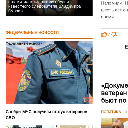
в памяти»: как проходят будни
Напомним, Н
известного следователя Владимира
шесть лет о
Сурова
время.
ФЕДЕРАЛЬНЫЕ НОВОСТИ
/
Федеральные новости
Е
«Докуме
ветеран
бьют по
Сапёры МЧС получили статус ветеранов
ПОЛИТИКА
0
СВО
Федеральные новости