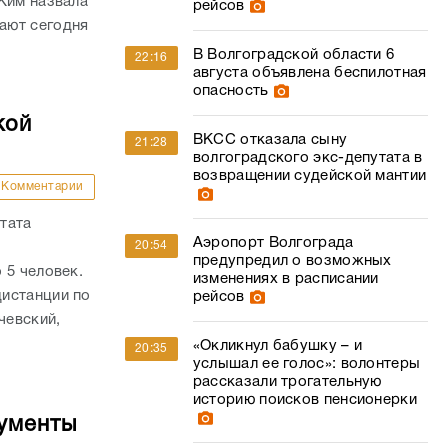
Ким назвала
рейсов
ают сегодня
В Волгоградской области 6
22:16
августа объявлена беспилотная
опасность
кой
ВКСС отказала сыну
21:28
волгоградского экс-депутата в
возвращении судейской мантии
Комментарии
тата
Аэропорт Волгограда
20:54
предупредил о возможных
 5 человек.
изменениях в расписании
истанции по
рейсов
чевский,
«Окликнул бабушку – и
20:35
услышал ее голос»: волонтеры
рассказали трогательную
историю поисков пенсионерки
кументы