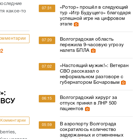
последние
«Ротор» прошёл в следующий
07:31
тя какое-то
тур «Игр Будущего» благодаря
успешной игре на цифровом
этапе
омментарии
Волгоградская область
07:20
пережила 9-часовую угрозу
налета БПЛА
02
«Настоящий мужик!»: Ветеран
07:02
СВО рассказал о
неформальном разговоре с
губернатором Бочаровым
»:
Волгоградский хирург за
06:15
 ВСУ
отпуск принял в ЛНР 500
пациентов
Комментарии
В аэропорту Волгограда
05:59
сократилось количество
erries,
задержанных и отмененных