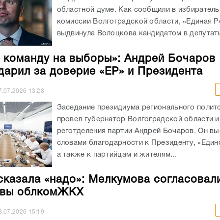
областной думе. Как сообщили в избирател
комиссии Волгоградской области, «Единая Р
выдвинула Волоцкова кандидатом в депутаты
 команду на выборы»: Андрей Бочаров
дарил за доверие «ЕР» и Президента
7.07.2026
13:28
Заседание президиума регионального полит
провел губернатор Волгоградской области и
реготделения партии Андрей Бочаров. Он вы
словами благодарности к Президенту, «Един
а также к партийцам и жителям...
сказала «надо»: Мелкумова согласовал
авы облкомЖКХ
3.07.2026
15:19