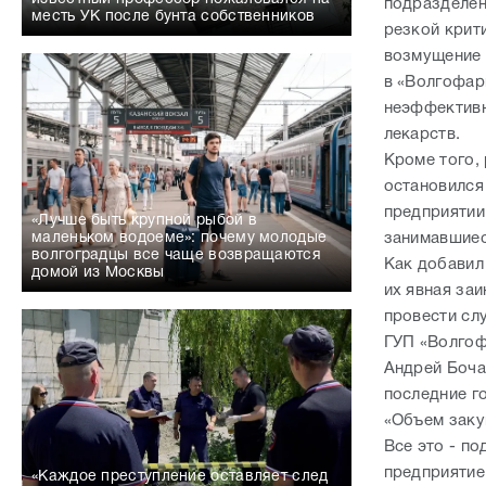
подразделен
месть УК после бунта собственников
резкой крит
возмущение 
в «Волгофар
неэффективн
лекарств.
Кроме того,
остановился
предприятии
«Лучше быть крупной рыбой в
маленьком водоеме»: почему молодые
занимавшиес
волгоградцы все чаще возвращаются
Как добавил 
домой из Москвы
их явная за
провести сл
ГУП «Волгоф
Андрей Боча
последние г
«Объем заку
Все это - п
предприятие
«Каждое преступление оставляет след