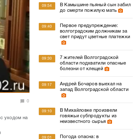
В Камышине пьяный сын забил
09:54
до смерти пожилую мать
Первое предупреждение:
09:40
волгоградским должникам за
свет придут цветные платежки
7 жителей Волгоградской
09:30
области подхватили опасные
болезни от клещей
Андрей Бочаров выехал на
09:17
запад Волгоградской области
0
В Михайловке произвели
09:10
говяжьи субпродукты из
с уходом на
неизвестного сырья
и
Погода опасна: в
09:01