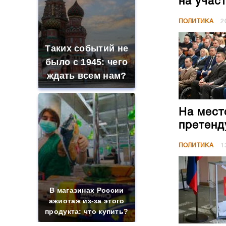
на учас
ПОЛИТИКА
2
Таких событий не
было с 1945: чего
ждать всем нам?
На мест
претенд
ПОЛИТИКА
1
В магазинах России
ажиотаж из-за этого
продукта: что купить?