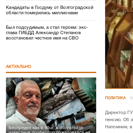
Кандидаты в Госдуму от Волгоградской
области померились миллионами
Был подсудимым, а стал героем: экс-
глава ГИБДД Александр Степанов
восстановил честное имя на СВО
АКТУАЛЬНО
ПОЛИТИКА
3
Директор ГУ
пенсию. Об 
Напомним, в
Беспредел как в 90-х: в Волгограде
известный профессор пожаловался на