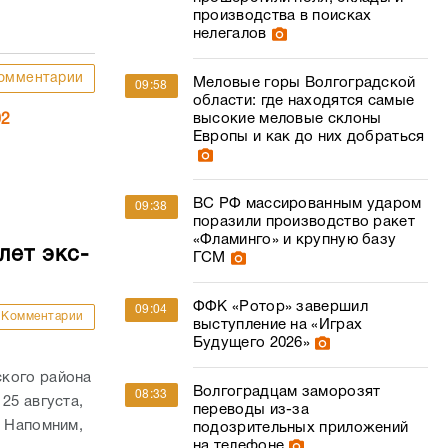
производства в поисках
нелегалов
омментарии
Меловые горы Волгоградской
09:58
области: где находятся самые
высокие меловые склоны
02
Европы и как до них добраться
ВС РФ массированным ударом
09:38
поразили производство ракет
«Фламинго» и крупную базу
лет экс-
ГСМ
ФФК «Ротор» завершил
09:04
Комментарии
выступление на «Играх
Будущего 2026»
ского района
Волгоградцам заморозят
08:33
25 августа,
переводы из-за
. Напомним,
подозрительных приложений
на телефоне