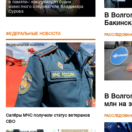
в памяти»: как проходят будни
известного следователя Владимира
Сурова
В Волго
Бакинск
ФЕДЕРАЛЬНЫЕ НОВОСТИ
РАССЛЕДОВА
Федеральные новости
В Волго
млн на 
Сапёры МЧС получили статус ветеранов
РАССЛЕДОВА
СВО
Федеральные новости