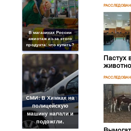
РАССЛЕДОВА
В магазинах России
ажиотаж из-за этого
продукта: что купить?
Пастух 
животн
РАССЛЕДОВА
СМИ: В Химках на
полицейскую
машину напали и
подожгли.
Вымогате