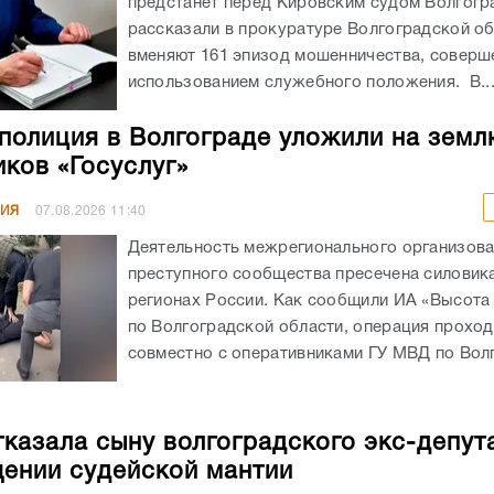
предстанет перед Кировским судом Волгогр
рассказали в прокуратуре Волгоградской об
вменяют 161 эпизод мошенничества, соверш
использованием служебного положения. В..
полиция в Волгограде уложили на земл
ков «Госуслуг»
НИЯ
07.08.2026
11:40
Деятельность межрегионального организов
преступного сообщества пресечена силовика
регионах России. Как сообщили ИА «Высота
по Волгоградской области, операция прохо
совместно с оперативниками ГУ МВД по Волг
казала сыну волгоградского экс-депут
ении судейской мантии