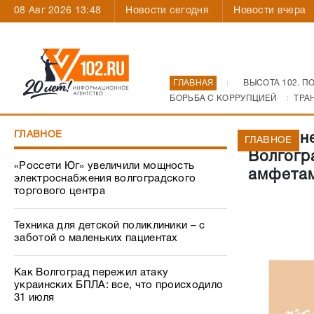
08 Авг 2026 13:48
Новости сегодня
Новости вчера
ГЛАВНАЯ
ВЫСОТА 102. П
БОРЬБА С КОРРУПЦИЕЙ
ТРА
ГЛАВНОЕ
Пожизне
ГЛАВНОЕ
Волгогр
«Россети Юг» увеличили мощность
амфета
электроснабжения волгоградского
торгового центра
Техника для детской поликлиники – с
заботой о маленьких пациентах
Как Волгоград пережил атаку
украинских БПЛА: все, что происходило
31 июля