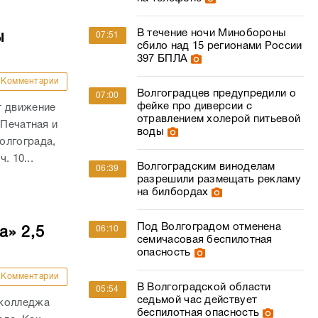
В течение ночи Минобороны
ы
07:51
сбило над 15 регионами России
397 БПЛА
Комментарии
Волгоградцев предупредили о
07:00
фейке про диверсии с
т движение
отравлением холерой питьевой
 Печатная и
воды
олгограда,
. 10...
Волгоградским виноделам
06:39
разрешили размещать рекламу
на билбордах
Под Волгоградом отменена
06:10
а» 2,5
семичасовая беспилотная
опасность
Комментарии
В Волгоградской области
05:54
седьмой час действует
 колледжа
беспилотная опасность