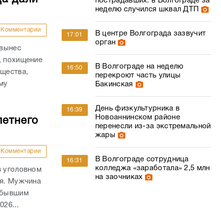
пострадавших: в Волгограде за
неделю случился шквал ДТП
Комментарии
В центре Волгограда зазвучит
17:01
орган
 вынес
, похищение
В Волгограде на неделю
16:50
ущества,
перекроют часть улицы
му
Бакинская
.
День физкультурника в
16:39
Новоаннинском районе
летнего
перенесли из-за экстремальной
жары
Комментарии
В Волгограде сотрудница
16:31
колледжа «заработала» 2,5 млн
в уголовном
на заочниках
ля. Мужчина
а бывшим
26...