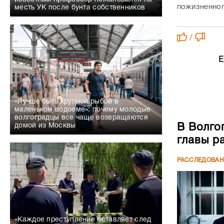
пожизненно
месть УК после бунта собственников
/
Е
«Лучше быть крупной рыбой в
маленьком водоеме»: почему молодые
волгоградцы все чаще возвращаются
В Волго
домой из Москвы
главы р
РАССЛЕДОВА
«Каждое преступление оставляет след