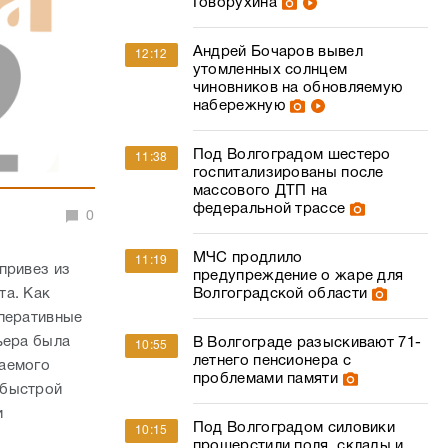
Говорухина
Андрей Бочаров вывел
12:12
утомленных солнцем
чиновников на обновляемую
набережную
Под Волгоградом шестеро
11:38
госпитализированы после
массового ДТП на
федеральной трассе
0
МЧС продлило
11:19
привез из
предупреждение о жаре для
та. Как
Волгоградской области
оперативные
ьера была
В Волгограде разыскивают 71-
10:55
летнего пенсионера с
ваемого
проблемами памяти
 быстрой
и
Под Волгоградом силовики
10:15
прошерстили поля, склады и