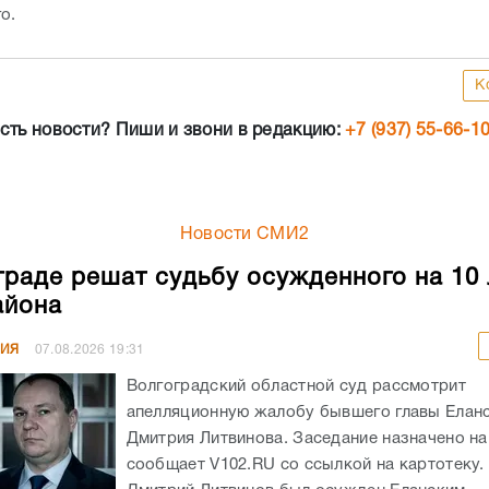
го.
К
сть новости? Пиши и звони в редакцию:
+7 (937) 55-66-1
Новости СМИ2
граде решат судьбу осужденного на 10 
айона
НИЯ
07.08.2026
19:31
Волгоградский областной суд рассмотрит
апелляционную жалобу бывшего главы Елан
Дмитрия Литвинова. Заседание назначено на 
сообщает V102.RU со ссылкой на картотеку