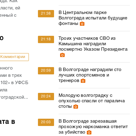
ада. Как
ласти, ей
В Центральном парке
21:38
енный с
Волгограда испытали будущие
.
фонтаны
ю
Троих участников СВО из
21:18
Камышина наградили
посмертно Указом Президента
Комментарии
анного
В Волгограде наградили сто
20:59
лучших спортсменов и
ми в трех
тренеров
 102» в УФСБ
дила
Молодую волгоградку с
20:24
оградской...
опухолью спасли от паралича
стопы
ата в
В Волгограде зарезавшая
20:03
прохожую наркоманка ответит
за убийство