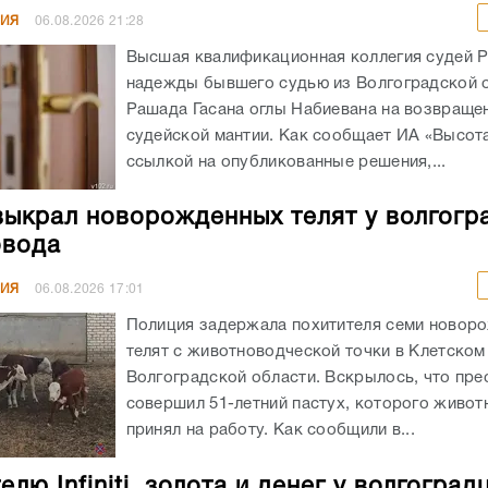
НИЯ
06.08.2026
21:28
Высшая квалификационная коллегия судей 
надежды бывшего судью из Волгоградской 
Рашада Гасана оглы Набиевана на возвраще
судейской мантии. Как сообщает ИА «Высота
ссылкой на опубликованные решения,...
выкрал новорожденных телят у волгогр
овода
НИЯ
06.08.2026
17:01
Полиция задержала похитителя семи новор
телят с животноводческой точки в Клетском
Волгоградской области. Вскрылось, что пре
совершил 51-летний пастух, которого живот
принял на работу. Как сообщили в...
лю Infiniti, золота и денег у волгоград