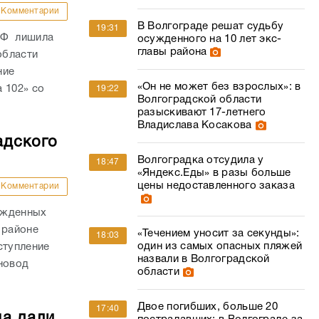
Комментарии
В Волгограде решат судьбу
19:31
РФ лишила
осужденного на 10 лет экс-
главы района
области
ние
«Он не может без взрослых»: в
 102» со
19:22
Волгоградской области
разыскивают 17-летнего
Владислава Косакова
адского
Волгоградка отсудила у
18:47
«Яндекс.Еды» в разы больше
цены недоставленного заказа
Комментарии
ожденных
 районе
«Течением уносит за секунды»:
18:03
один из самых опасных пляжей
ступление
назвали в Волгоградской
новод
области
Двое погибших, больше 20
17:40
ца дали