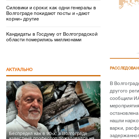
Силовики и сроки: как одни генералы в
Волгограде покидают посты и «дают
корни» другие
Кандидаты в Госдуму от Волгоградской
области померились миллионами
РАССЛЕДОВА
АКТУАЛЬНО
В Волгоград
другого рег
сообщили ИА
мероприятия
остановлена
нашли нарко
варки, расф
Беспредел как в 90-х: в Волгограде
задержанног
известный профессор пожаловался на