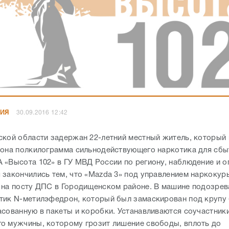
НИЯ
30.09.2016 12:42
ской области задержан 22-летний местный житель, который 
иона полкилограмма сильнодействующего наркотика для сбы
 «Высота 102» в ГУ МВД России по региону, наблюдение и 
 закончились тем, что «Mazda 3» под управлением наркокур
 на посту ДПС в Городищенском районе. В машине подозре
тик N-метилэфедрон, который был замаскирован под крупу
асованную в пакеты и коробки. Устанавливаются соучастник
о мужчины, которому грозит лишение свободы, вплоть до