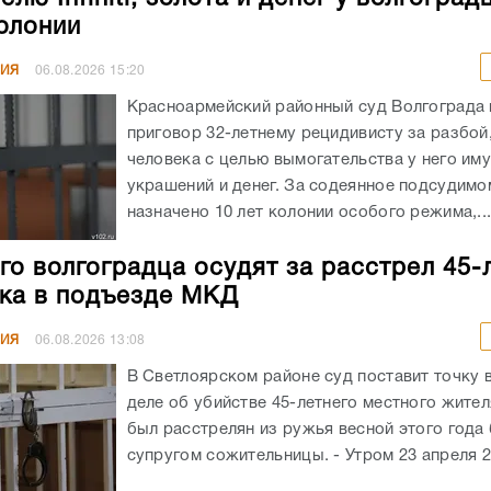
колонии
НИЯ
06.08.2026
15:20
Красноармейский районный суд Волгограда
приговор 32-летнему рецидивисту за разбой
человека с целью вымогательства у него им
украшений и денег. За содеянное подсудимо
назначено 10 лет колонии особого режима,..
го волгоградца осудят за расстрел 45-
ка в подъезде МКД
НИЯ
06.08.2026
13:08
В Светлоярском районе суд поставит точку 
деле об убийстве 45-летнего местного жите
был расстрелян из ружья весной этого год
супругом сожительницы. - Утром 23 апреля 20