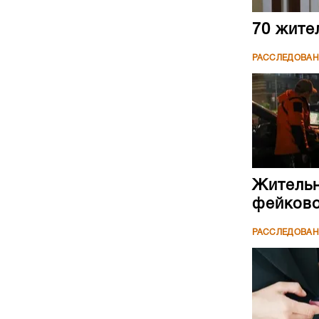
70 жите
РАССЛЕДОВА
Жительн
фейково
РАССЛЕДОВА