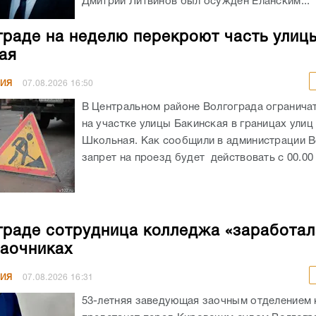
Дмитрий Литвинов был осужден Еланским...
граде на неделю перекроют часть улиц
ая
НИЯ
07.08.2026
16:50
В Центральном районе Волгограда огранича
на участке улицы Бакинская в границах улиц
Школьная. Как сообщили в администрации В
запрет на проезд будет действовать с 00.00 ч
граде сотрудница колледжа «заработал
заочниках
НИЯ
07.08.2026
16:31
53-летняя заведующая заочным отделением