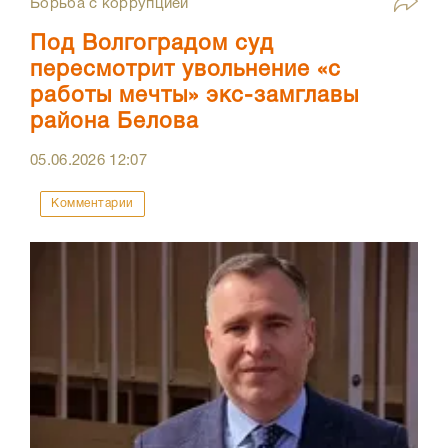
Борьба с коррупцией
Под Волгоградом суд
пересмотрит увольнение «с
работы мечты» экс-замглавы
района Белова
05.06.2026
12:07
Комментарии