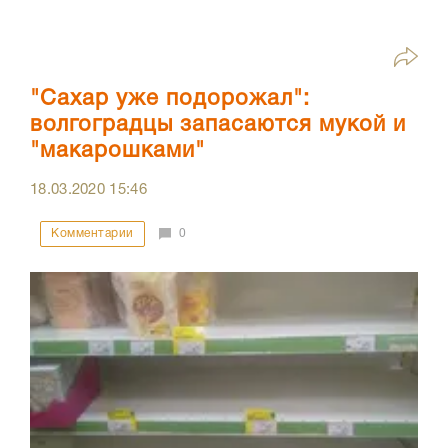
"Сахар уже подорожал":
волгоградцы запасаются мукой и
"макарошками"
18.03.2020
15:46
Комментарии
0