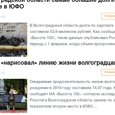
градской области самые большие долги
е в ЮФО
Комме
0:03
В Волгоградской области долги по зарплате 
составили 53,9 миллиона рублей. Как сообщ
«Высота 102», такие данные опубликовал Рос
период с 1 февраля, когда объем просроченн
 «нарисовал» линию жизни волгоградца
Комме
7:47
Ожидаемая продолжительность жизни волго
рождении в 2019 году составила 74,07 года. 
сообщает ИА «Высота 102», согласно иссле
Росстата Волгоградская область заняла по 
показателю второе место в ЮФО....