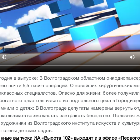
годня в выпуске: В Волгоградском областном онкодиспансе
ено почти 5,5 тысяч операций. О новейших хирургических ме
оклассных специалистов. Опасно для жизни: более полумил
рогатного алкоголя изъято из подпольного цеха в Городищ
омнили о детях: В Волгограде депутаты намерены вернуть о
школьников возможность завтракать бесплатно. Полезная ж
художники из Волгоградского института искусств и культу
 стены детских садов.
ные выпуски ИА «Высота 102» выходят и в эфире «Первого