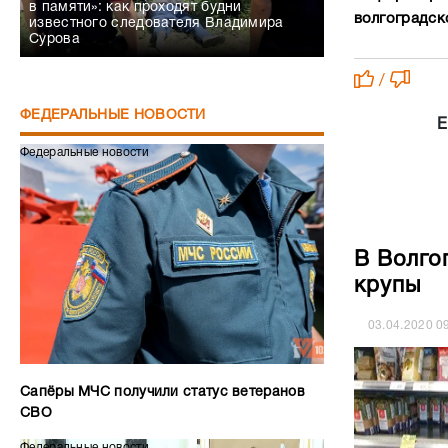
в памяти»: как проходят будни
волгоградско
известного следователя Владимира
Сурова
/
ФЕДЕРАЛЬНЫЕ НОВОСТИ
Е
Федеральные новости
В Волго
крупы
03.04.2020
0
Сапёры МЧС получили статус ветеранов
СВО
Федеральные новости