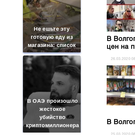
Не ешьте эту
готовую еду из
В Волго
магазина: список
цен на 
26.03.2020
0
В ОАЭ произошло
жестокое
убийство
В Волго
криптомиллионера
25.03.2020
0