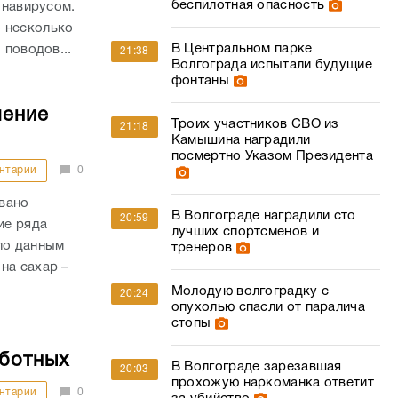
беспилотная опасность
онавирусом.
 несколько
В Центральном парке
 поводов...
21:38
Волгограда испытали будущие
фонтаны
шение
Троих участников СВО из
21:18
Камышина наградили
посмертно Указом Президента
нтарии
0
вано
В Волгограде наградили сто
20:59
ие ряда
лучших спортсменов и
по данным
тренеров
на сахар –
Молодую волгоградку с
20:24
опухолью спасли от паралича
стопы
аботных
В Волгограде зарезавшая
20:03
прохожую наркоманка ответит
нтарии
0