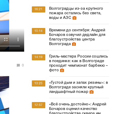
Волгоградцы из-за крупного
16:21
пожара остались без света,
воды и АЗС
Времени до сентября: Андрей
15:14
Бочаров озвучил дедлайн для
благоустройства центра
Волгограда
Гриль-мастера России сошлись
14:19
в поединке: как в Волгограде
0
проходит чемпионат барбекю –
фото
«Густой дым и запах резины»: в
13:25
Волгограде засняли крупный
ландшафтный пожар
«Всё очень достойно»: Андрей
12:57
Бочаров оценил качество
благоустройства сквера им.