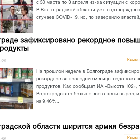
с 30 марта по 3 апреля из-за ситуации с кор
В Волгоградской области уже подтверждено
случаев COVID-19, но, по заверению властей,
граде зафиксировано рекордное повы
продукты
Комме
8:29
На прошлой неделе в Волгограде зафиксиро
рекордное за последние месяцы подорожан
продуктов. Как сообщает ИА «Высота 102», 
Волгоградстата больше всего цены выросли 
на 9,46%...
градской области ширится армия безр
Комме
8:55