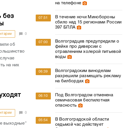
на телефоне
 без
В течение ночи Минобороны
07:51
сбило над 15 регионами России
ы
397 БПЛА
нтарии
0
Волгоградцев предупредили о
07:00
вили об
фейке про диверсии с
большинство
отравлением холерой питьевой
воды
 случае
ть на них
Волгоградским виноделам
06:39
разрешили размещать рекламу
на билбордах
уходят
Под Волгоградом отменена
06:10
семичасовая беспилотная
опасность
нтарии
0
В Волгоградской области
05:54
ые выходные"
седьмой час действует