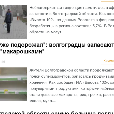
Неблагоприятная тенденция наметилась в с
занятости в Волгоградской области. Как со
«Высота 102», по данным Росстата в феврал
безработицы в регионе составил 5,7%. В Во
области не могут...
уже подорожал": волгоградцы запасаю
 "макарошками"
Комме
5:46
Жители Волгоградской области продолжают
полки супермаркетов, запасаясь продуктами
хранения. Как сообщает ИА «Высота 102», 
популярными продуктами, которыми набива
стали дешевые макароны, рис, гречка, раст
масло, мука....