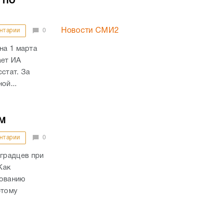
 по
Новости СМИ2
нтарии
0
на 1 марта
ает ИА
стат. За
ой...
м
нтарии
0
градцев при
Как
дованию
этому