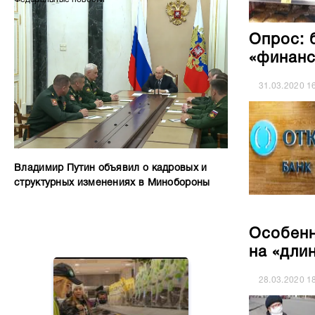
Опрос: 
«финанс
31.03.2020
1
Владимир Путин объявил о кадровых и
структурных изменениях в Минобороны
Особенн
на «дли
28.03.2020
1