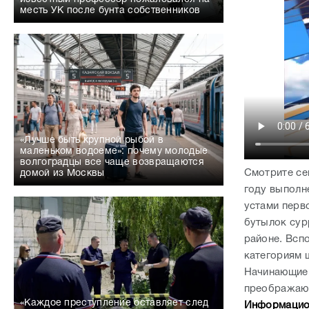
месть УК после бунта собственников
«Лучше быть крупной рыбой в
маленьком водоеме»: почему молодые
волгоградцы все чаще возвращаются
Смотрите се
домой из Москвы
году выполн
устами перв
бутылок сур
районе. Всп
категориям 
Начинающие 
преображают
«Каждое преступление оставляет след
Информацион