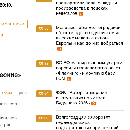
прошерстили поля, склады и
20:10.
производства в поисках
нелегалов
омментарии
Меловые горы Волгоградской
09:58
области: где находятся самые
02
высокие меловые склоны
Европы и как до них добраться
ВС РФ массированным ударом
09:38
поразили производство ракет
«Фламинго» и крупную базу
еские»
ГСМ
ФФК «Ротор» завершил
нтарии
0
09:04
выступление на «Играх
Будущего 2026»
жать ряд
Волгоградцам заморозят
личились
08:33
переводы из-за
а рис -...
подозрительных приложений