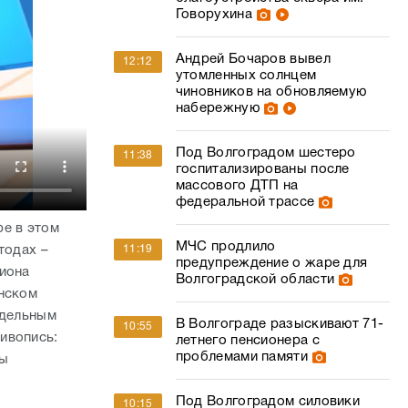
Говорухина
Андрей Бочаров вывел
12:12
утомленных солнцем
чиновников на обновляемую
набережную
Под Волгоградом шестеро
11:38
госпитализированы после
массового ДТП на
федеральной трассе
ре в этом
МЧС продлило
тодах –
11:19
предупреждение о жаре для
лиона
Волгоградской области
енском
тдельным
В Волгограде разыскивают 71-
10:55
ивопись:
летнего пенсионера с
проблемами памяти
ры
Под Волгоградом силовики
10:15