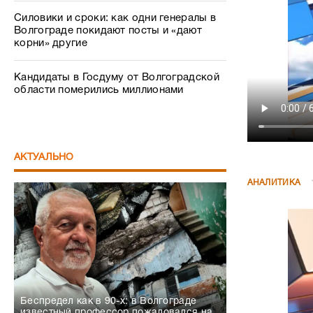
Силовики и сроки: как одни генералы в
Волгограде покидают посты и «дают
корни» другие
Кандидаты в Госдуму от Волгоградской
области померились миллионами
АКТУАЛЬНО
АНАЛИТИКА
Беспредел как в 90-х: в Волгограде
известный профессор пожаловался на