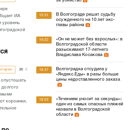
за убийство
фере
В Волгограде решат судьбу
19:31
общает ИА
осужденного на 10 лет экс-
е уровень
главы района
лгоградской
«Он не может без взрослых»: в
19:22
Волгоградской области
разыскивают 17-летнего
тся
Владислава Косакова
Волгоградка отсудила у
нтарии
0
18:47
«Яндекс.Еды» в разы больше
цены недоставленного заказа
 опустошать
 долгого
самыми
«Течением уносит за секунды»:
18:03
ют корзинки,
один из самых опасных пляжей
ительное
назвали в Волгоградской
области