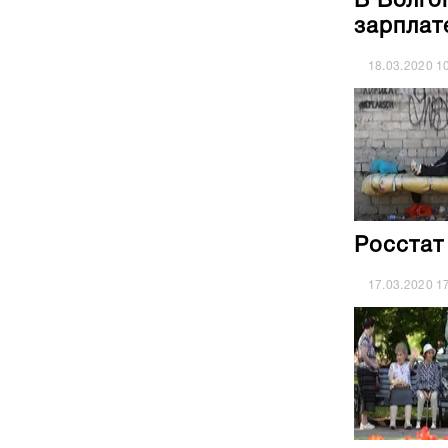
В Волго
зарплат
18.03.2020
1
Росстат
17.03.2020
1