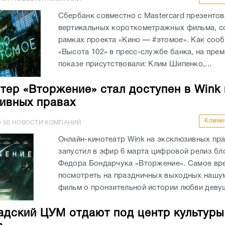
Сбербанк совместно с Mastercard презентов
вертикальных короткометражных фильма, с
рамках проекта «Кино — #этомое». Как соо
«Высота 102» в пресс-службе банка, на пре
показе присутствовали: Клим Шипенко,...
тер «Вторжение» стал доступен в Wink 
ивных правах
Комме
9:50
НОВОСТИ КОМПАНИЙ
Онлайн-кинотеатр Wink на эксклюзивных пр
запустил в эфир 6 марта цифровой релиз бл
Федора Бондарчука «Вторжение». Самое вр
посмотреть на праздничных выходных нашу
фильм о пронзительной истории любви девуш
адский ЦУМ отдают под центр культуры