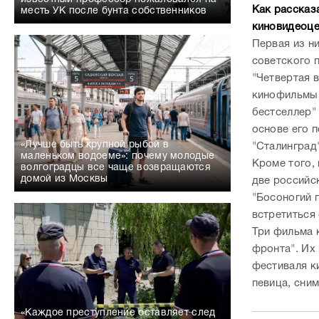
Как рассказ
месть УК после бунта собственников
киновидеоце
Первая из н
советского 
"Четвертая 
кинофильмы 
бестселлер"
основе его 
«Лучше быть крупной рыбой в
"Сталинград"
маленьком водоеме»: почему молодые
Кроме того,
волгоградцы все чаще возвращаются
домой из Москвы
две российс
"Босоногий г
встретиться
Три фильма 
фронта". Их
фестиваля к
певица, сни
«Каждое преступление оставляет след