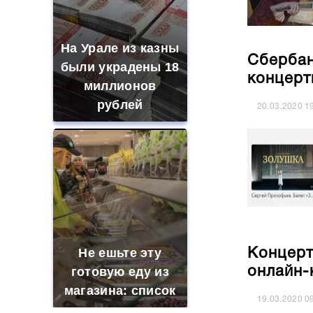
На Урале из казны
Сбербан
были украдены 18
концерт
миллионов
рублей
20.03.2020
1
Не ешьте эту
Концерт
онлайн-
готовую еду из
магазина: список
19.03.2020
0