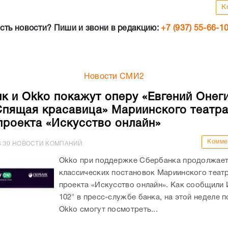
К
сть новости? Пиши и звони в редакцию:
+7 (937) 55-66-1
Новости СМИ2
к и Okko покажут оперу «Евгений Онеги
Спящая красавица» Мариинского театра
проекта «Искусство онлайн»
Комме
8:30
НОВОСТИ КОМПАНИЙ
Okko при поддержке Сбербанка продолжает
классических постановок Мариинского театр
проекта «Искусство онлайн». Как сообщили
102" в пресс-службе банка, на этой неделе 
Okko смогут посмотреть...