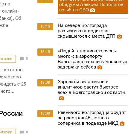
ерт в
облдумы Алексей Пополитов
погиб на СВО
 онлайн-
банка). Об
ужбе
На севере Волгограда
13:16
разыскивают водителя,
скрывшегося с места ДТП
«Людей в терминале очень
13:15
много»: в аэропорту
нтарии
0
Волгограда начались массовые
задержки рейсов
а, которое
сем скоро
Зарплаты сварщиков и
13:08
увидеть с 25
аналитиков растут быстрее
ного...
всех в Волгоградской области
Ревнивого волгоградца осудят
 России
13:08
за расстрел 45-летнего
соперника в подъезде МКД
нтарии
0