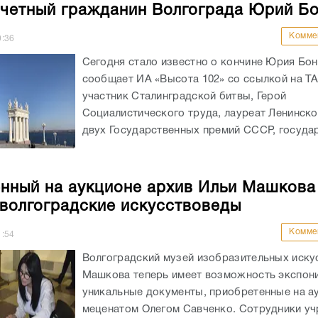
четный гражданин Волгограда Юрий Б
Комме
0:36
Сегодня стало известно о кончине Юрия Бон
сообщает ИА «Высота 102» со ссылкой на Т
участник Сталинградской битвы, Герой
Социалистического труда, лауреат Ленинско
двух Государственных премий СССР, государ
нный на аукционе архив Ильи Машкова
 волгоградские искусствоведы
Комме
1:54
Волгоградский музей изобразительных иску
Машкова теперь имеет возможность экспон
уникальные документы, приобретенные на а
меценатом Олегом Савченко. Сотрудники у