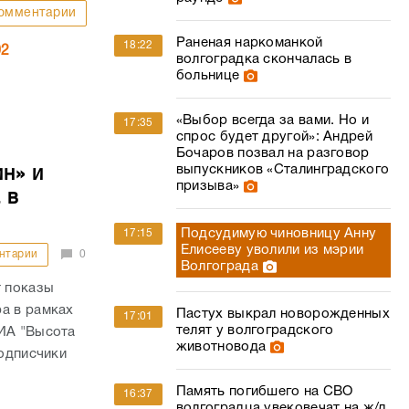
омментарии
Раненая наркоманкой
18:22
02
волгоградка скончалась в
больнице
«Выбор всегда за вами. Но и
17:35
спрос будет другой»: Андрей
Бочаров позвал на разговор
выпускников «Сталинградского
н» и
призыва»
 в
Подсудимую чиновницу Анну
17:15
Елисееву уволили из мэрии
нтарии
0
Волгограда
 показы
а в рамках
Пастух выкрал новорожденных
17:01
телят у волгоградского
 ИА "Высота
животновода
подписчики
Память погибшего на СВО
16:37
волгоградца увековечат на ж/д