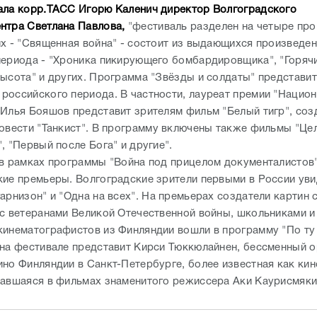
ала корр.ТАСС Игорю Каленич директор Волгоградского
нтра Светлана Павлова,
"фестиваль разделен на четыре пр
их - "Священная война" - состоит из выдающихся произведе
периода - "Хроника пикирующего бомбардировщика", "Горячи
высота" и других. Программа "Звёзды и солдаты" представит
российского периода. В частности, лауреат премии "Нацио
 Илья Бояшов представит зрителям фильм "Белый тигр", соз
повести "Танкист". В программу включены также фильмы "Цел
, "Первый после Бога" и другие".
 в рамках программы "Война под прицелом документалистов
кие премьеры. Волгоградские зрители первыми в России ув
арнизон" и "Одна на всех". На премьерах создатели картин 
 с ветеранами Великой Отечественной войны, школьниками и
кинематографистов из Финляндии вошли в программу "По ту
 на фестивале представит Кирси Тюккюлайнен, бессменный 
ино Финляндии в Санкт-Петербурге, более известная как кин
мавшаяся в фильмах знаменитого режиссера Аки Каурисмяки