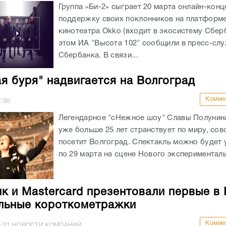
Группа «Би-2» сыграет 20 марта онлайн-конц
поддержку своих поклонников на платформе
кинотеатра Okko (входит в экосистему Сбер
этом ИА "Высота 102" сообщили в пресс-сл
Сбербанка. В связи...
я буря" надвигается на Волгоград
Комме
2:30
Легендарное "сНежное шоу" Славы Полунин
уже больше 25 лет странствует по миру, сов
посетит Волгоград. Спектакль можно будет 
по 29 марта на сцене Нового эксперименталь
к и Mastercard презентовали первые в
льные короткометражки
Комме
5:01
НОВОСТИ КОМПАНИЙ