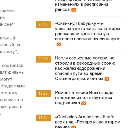
изменениях в расписании
рейсов
ограммы.
ний
«Окликнул бабушку – и
й снег",
20:35
услышал ее голос»: волонтеры
рассказали трогательную
нальный
историю поисков пенсионерки
данный на
ь вижу",
Несли серьезные потери, но
20:00
строили в рекордные сроки:
" состоятся
как железнодорожники
идят фильмы
спасали пути во время
Сталинградской битвы
смогут
 студентами.
Ремонт в мэрии Волгограда
 сторону
19:25
отложили из-за отсутствия
организатор
подрядчика
оактриса и
.
«Quetzales‑Armadillos» берёт
18:51
верх над «Ротором» во втором
раунде