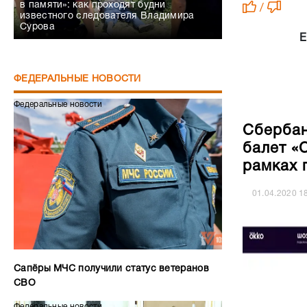
в памяти»: как проходят будни
/
известного следователя Владимира
Сурова
Е
ФЕДЕРАЛЬНЫЕ НОВОСТИ
Федеральные новости
Сбербан
балет «
рамках 
01.04.2020
1
Сапёры МЧС получили статус ветеранов
СВО
Федеральные новости