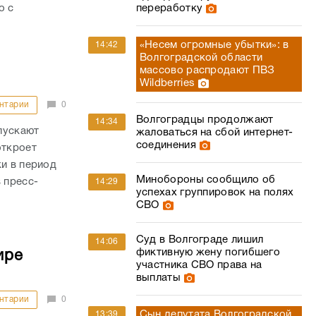
о с
переработку
«Несем огромные убытки»: в
14:42
Волгоградской области
массово распродают ПВЗ
Wildberries
нтарии
0
Волгоградцы продолжают
14:34
пускают
жаловаться на сбой интернет-
соединения
откроет
ки в период
Минобороны сообщило об
 пресс-
14:29
успехах группировок на полях
СВО
Суд в Волгограде лишил
14:06
фиктивную жену погибшего
ире
участника СВО права на
выплаты
нтарии
0
Сын депутата Волгоградской
13:39