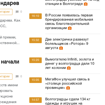
ондарев
станции в Волгограде
нтарии
0
В России появилась первая
16:10
брендированная мобильная
дарева. Как
связь благотворительной
АСС,
организации
й премии,
Две электрички развезут
15:32
ственной...
болельщиков «Ротора» 9
августа
Вымогателю Infiniti, золота и
15:20
 начали
денег у волгоградца дали 10
лет колонии
нтарии
0
МегаФон улучшил связь в
15:05
«столице российской
сств имени
провинции»
ировать
укционе
Волгоградцы сдали 134 кг
14:57
чреждения
одежды и игрушек на