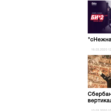
"сНежна
16.03.2020
1
Сбербан
вертика
13.03.2020
1