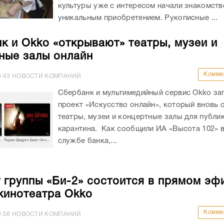
культуры уже с интересом начали знакомств
уникальным приобретением. Рукописные ...
к и Оkko «открывают» театры, музеи и
ные залы онлайн
Комме
9:43
НОВОСТИ КОМПАНИЙ
Сбербанк и мультимедийный сервис Оkko за
проект «Искусство онлайн», который вновь 
театры, музеи и концертные залы для публи
карантина. Как сообщили ИА «Высота 102» в
службе банка,...
 группы «Би-2» состоится в прямом эф
кинотеатра Okko
Комме
9:58
НОВОСТИ КОМПАНИЙ