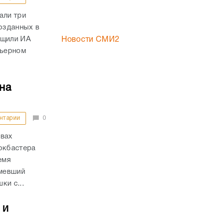
али три
озданных в
бщили ИА
Новости СМИ2
мьерном
на
нтарии
0
авах
окбастера
емя
мевший
ки с...
 и