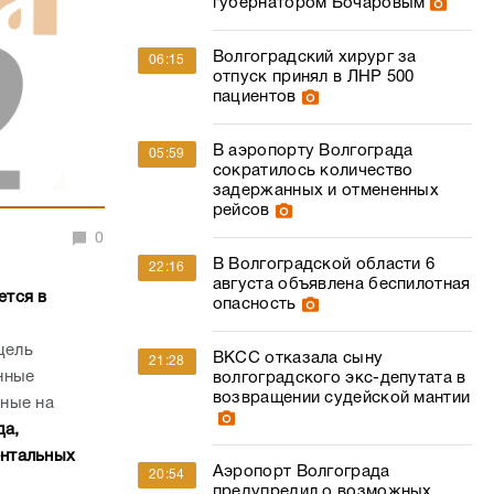
губернатором Бочаровым
Волгоградский хирург за
06:15
отпуск принял в ЛНР 500
пациентов
В аэропорту Волгограда
05:59
сократилось количество
задержанных и отмененных
рейсов
0
В Волгоградской области 6
22:16
августа объявлена беспилотная
ется в
опасность
цель
ВКСС отказала сыну
21:28
нные
волгоградского экс-депутата в
возвращении судейской мантии
ные на
да,
ентальных
Аэропорт Волгограда
20:54
предупредил о возможных