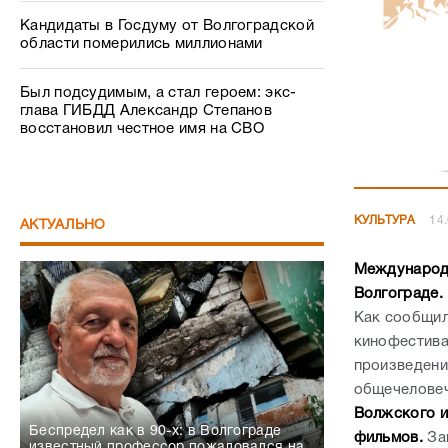
Кандидаты в Госдуму от Волгоградской
области померились миллионами
Был подсудимым, а стал героем: экс-
глава ГИБДД Александр Степанов
восстановил честное имя на СВО
КУЛЬТУРА
14
АКТУАЛЬНО
Международн
Волгограде.
Как сообщил
кинофестива
произведени
общечеловеч
Волжского и
Беспредел как в 90-х: в Волгограде
фильмов.
За
известный профессор пожаловался на