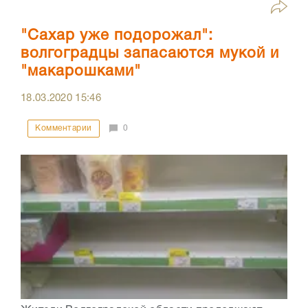
"Сахар уже подорожал":
волгоградцы запасаются мукой и
"макарошками"
18.03.2020
15:46
Комментарии
0