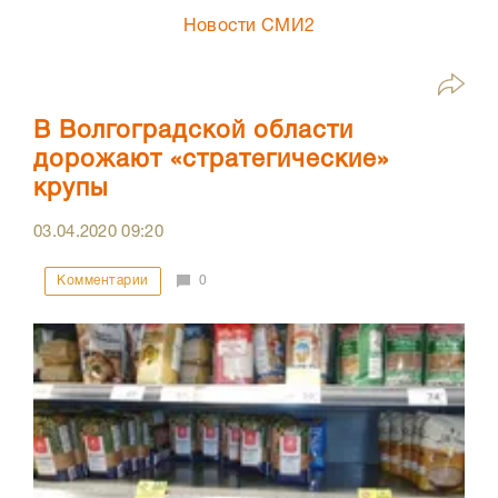
Новости СМИ2
В Волгоградской области
дорожают «стратегические»
крупы
03.04.2020
09:20
Комментарии
0