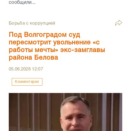
сообщили...
Борьба с коррупцией
Под Волгоградом суд
пересмотрит увольнение «с
работы мечты» экс-замглавы
района Белова
05.06.2026
12:07
Комментарии