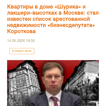
Квартиры в доме «Шурика» и
лакшери-высотках в Москве: стал
известен список арестованной
недвижимости «бизнесдепутата»
Короткова
14.05.2026
18:30
Комментарии