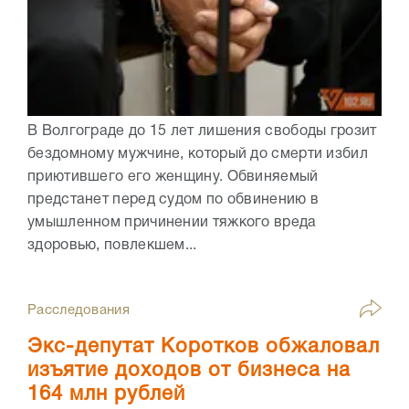
В Волгограде до 15 лет лишения свободы грозит
бездомному мужчине, который до смерти избил
приютившего его женщину. Обвиняемый
предстанет перед судом по обвинению в
умышленном причинении тяжкого вреда
здоровью, повлекшем...
Расследования
Экс-депутат Коротков обжаловал
изъятие доходов от бизнеса на
164 млн рублей