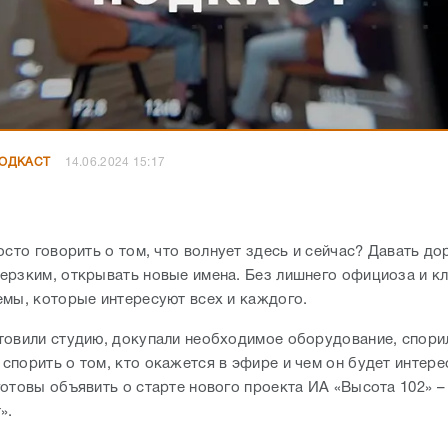
ПОДКАСТ
14.06.2024 15:17
осто говорить о том, что волнует здесь и сейчас? Давать до
ерзким, открывать новые имена. Без лишнего официоза и к
емы, которые интересуют всех и каждого.
товили студию, докупали необходимое оборудование, спори
порить о том, кто окажется в эфире и чем он будет интере
готовы объявить о старте нового проекта ИА «Высота 102» –
».