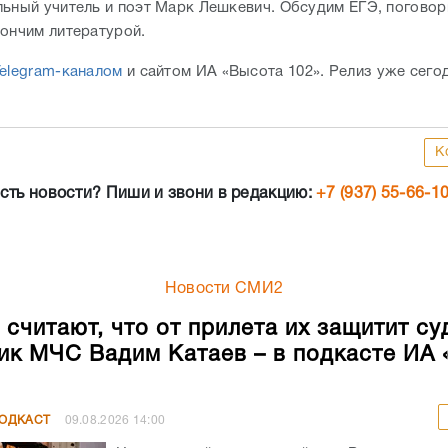
льный учитель и поэт Марк Лешкевич. Обсудим ЕГЭ, поговор
кончим литературой.
elegram-каналом
и сайтом ИА «Высота 102». Релиз уже сего
К
сть новости? Пиши и звони в редакцию:
+7 (937) 55-66-1
Новости СМИ2
 считают, что от прилета их защитит су
ик МЧС Вадим Катаев – в подкасте ИА 
ПОДКАСТ
09.08.2026
14:00