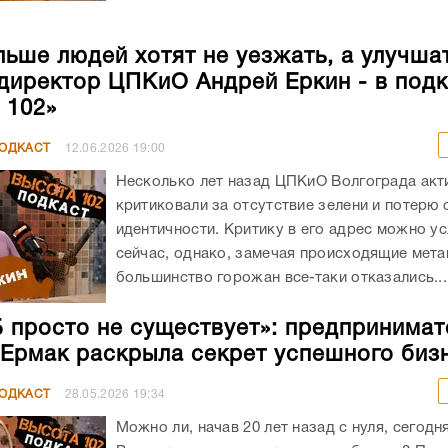
льше людей хотят не уезжать, а улучша
 директор ЦПКиО Андрей Еркин - в под
 102»
ПОДКАСТ
12.06.2026
19:00
Несколько лет назад ЦПКиО Волгограда акт
критиковали за отсутствие зелени и потерю
идентичности. Критику в его адрес можно у
сейчас, однако, замечая происходящие мет
большинство горожан все-таки отказались...
Б просто не существует»: предпринимат
 Ермак раскрыла секрет успешного биз
ПОДКАСТ
28.05.2026
19:34
Можно ли, начав 20 лет назад с нуля, сегодн