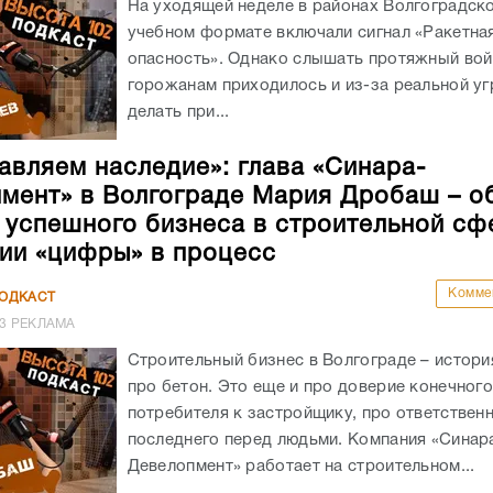
На уходящей неделе в районах Волгоградско
учебном формате включали сигнал «Ракетна
опасность». Однако слышать протяжный вой
горожанам приходилось и из-за реальной уг
делать при...
авляем наследие»: глава «Синара-
мент» в Волгограде Мария Дробаш – о
 успешного бизнеса в строительной сф
ии «цифры» в процесс
Комме
ПОДКАСТ
3
РЕКЛАМА
Строительный бизнес в Волгограде – истори
про бетон. Это еще и про доверие конечног
потребителя к застройщику, про ответствен
последнего перед людьми. Компания «Синар
Девелопмент» работает на строительном...