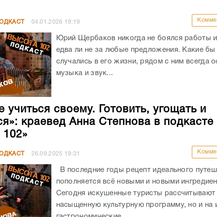
Комме
ПОДКАСТ
04.01.2026
19:19
Юрий Щербаков никогда не боялся работы и
едва ли не за любые предложения. Какие бы
случались в его жизни, рядом с ним всегда 
музыка и звук...
е учиться своему. Готовить, угощать и
ся»: краевед Анна Степнова в подкасте
 102»
Комме
ПОДКАСТ
26.09.2025
19:31
В последние годы рецепт идеального путеш
пополняется всё новыми и новыми ингредиен
Сегодня искушенные туристы рассчитывают 
насыщенную культурную программу, но и на
гастрономические...