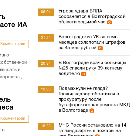
Угроза удара БПЛА
06:04
ть
сохраняется в Волгоградской
области седьмой час
касте ИА
Волгоградские УК за семь
21:24
месяцев схлопотали штрафов
Комментарии
на 45 млн рублей
ивно
 собственной
В Волгограде врачи больницы
20:34
№25 спасли руку 39-летнему
слышать и
водителю
аморфозы,
Подмахнули не глядя?
19:33
Госжилнадзор обратился в
ель
прокуратуру после
бутафорского капремонта МКД
неса
в Волгограде
Комментарии
МЧС России остановило на 14
18:23
я в
га ландшафтные пожары на