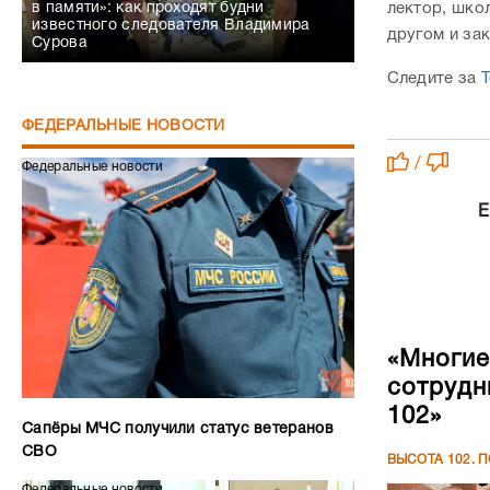
лектор, шко
в памяти»: как проходят будни
известного следователя Владимира
другом и за
Сурова
Следите за
T
ФЕДЕРАЛЬНЫЕ НОВОСТИ
/
Федеральные новости
Е
«Многие
сотрудн
102»
Сапёры МЧС получили статус ветеранов
СВО
ВЫСОТА 102. 
Федеральные новости