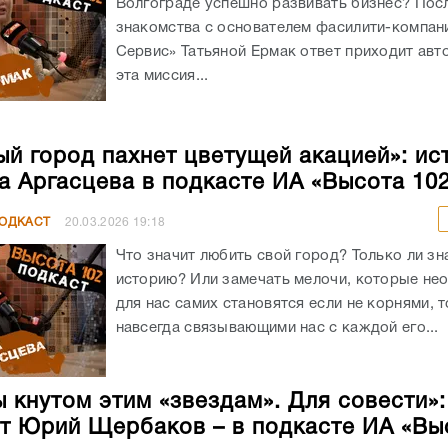
Волгограде успешно развивать бизнес? Пос
знакомства с основателем фасилити-компан
Сервис» Татьяной Ермак ответ приходит авт
эта миссия...
й город пахнет цветущей акацией»: ис
а Аргасцева в подкасте ИА «Высота 10
ПОДКАСТ
20.03.2026
19:18
Что значит любить свой город? Только ли зн
историю? Или замечать мелочи, которые не
для нас самих становятся если не корнями, т
навсегда связывающими нас с каждой его...
ы кнутом этим «звездам». Для совести»:
т Юрий Щербаков – в подкасте ИА «Вы