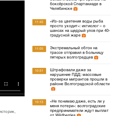
боксёрской Спартакиаде в
Челябинске
«Из-за цветения воды рыба
11:45
просто уходит»: ихтиолог – о
шансах на щедрый улов при 40-
градусной жаре
Экстремальный обгон на
11:05
трассе отправил в больницу
пятерых волгоградцев
Штрафовали даже за
10:51
нарушение ПДД: массовые
проверки мигрантов прошли в
районе Волгоградской области
«Не понимаю даже, есть ли у
10:13
меня потери»: волгоградские
предприниматели ждут выплат
историк,
от Wildberries