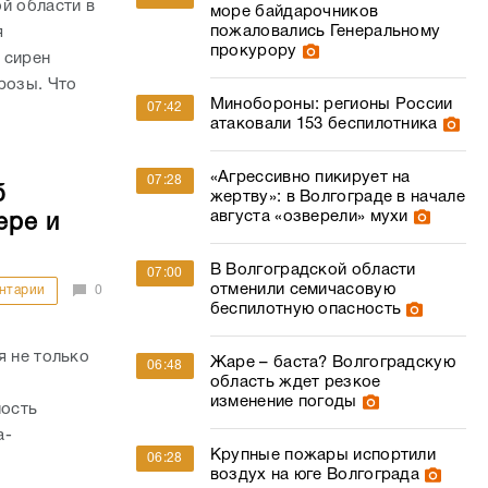
й области в
море байдарочников
пожаловались Генеральному
я
прокурору
 сирен
розы. Что
Минобороны: регионы России
07:42
атаковали 153 беспилотника
«Агрессивно пикирует на
07:28
б
жертву»: в Волгограде в начале
августа «озверели» мухи
ере и
В Волгоградской области
07:00
отменили семичасовую
нтарии
0
беспилотную опасность
я не только
Жаре – баста? Волгоградскую
06:48
область ждет резкое
о
изменение погоды
ность
а-
Крупные пожары испортили
06:28
воздух на юге Волгограда