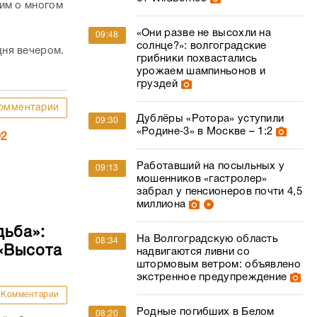
им о многом
«Они разве не высохли на
09:48
солнце?»: волгоградские
дня вечером.
грибники похвастались
урожаем шампиньонов и
груздей
омментарии
Дублёры «Ротора» уступили
09:30
«Родине‑3» в Москве – 1:2
02
Работавший на посыльных у
09:13
мошенников «гастролер»
забрал у пенсионеров почти 4,5
миллиона
дьба»:
На Волгоградскую область
08:34
«Высота
надвигаются ливни со
штормовым ветром: объявлено
экстренное предупреждение
Комментарии
Родные погибших в Белом
08:20