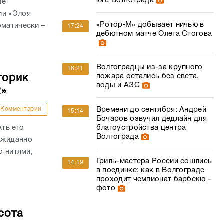
юге Волгограда
ле
ии «Элоя
«Ротор‑М» добывает ничью в
оматически –
17:24
дебютном матче Олега Стогова
Волгоградцы из-за крупного
16:21
пожара остались без света,
торик
воды и АЗС
2»
Комментарии
Времени до сентября: Андрей
15:14
Бочаров озвучил дедлайн для
ать его
благоустройства центра
Волгограда
ожиданно
о нитями,
Гриль-мастера России сошлись
14:19
в поединке: как в Волгограде
проходит чемпионат барбекю –
фото
сота