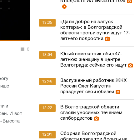
в подкасте ИА «Высота 102»
«Дали добро на запуск
13:35
коптера»: в Волгоградской
области третьи сутки ищут 17-
летнего подростка
0
Юный самокатчик сбил 47-
13:04
летнюю женщину в центре
Волгограда: сейчас его ищут
рогу
Заслуженный работник ЖКХ
12:46
лише
России Олег Капустин
празднует свой юбилей
ли и
В Волгоградской области
12:22
спасли уносимых течением
сен. И вот
сапбордистов
 «Высота
Сборная Волгоградской
12:01
области взяла три бронзы на