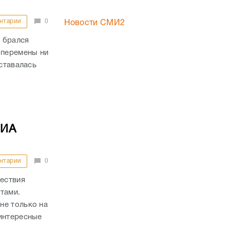
нтарии
0
Новости СМИ2
 брался
 перемены ни
оставалась
 ИА
нтарии
0
ествия
тами.
не только на
 интересные