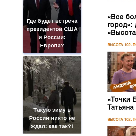
«Все бо
Где будет встреча
город»:
президентов США
«Высота
и России:
Европа?
ВЫСОТА 102. 
«Точки 
Татьяна
Такую зиму в
России никто не
ВЫСОТА 102. 
ждал: как так?!