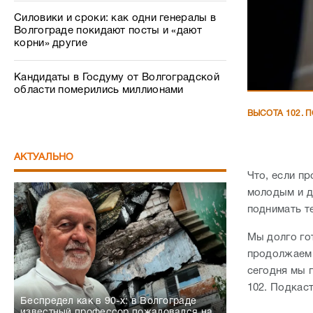
Силовики и сроки: как одни генералы в
Волгограде покидают посты и «дают
корни» другие
Кандидаты в Госдуму от Волгоградской
области померились миллионами
ВЫСОТА 102. 
АКТУАЛЬНО
Что, если пр
молодым и д
поднимать т
Мы долго го
продолжаем с
сегодня мы 
102. Подкаст
Беспредел как в 90-х: в Волгограде
известный профессор пожаловался на