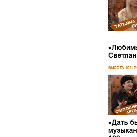
«Любимы
Светлан
ВЫСОТА 102. 
«Дать б
музыкан