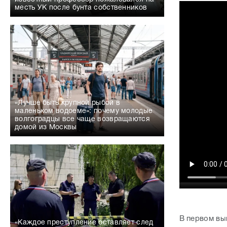
месть УК после бунта собственников
«Лучше быть крупной рыбой в
маленьком водоеме»: почему молодые
волгоградцы все чаще возвращаются
домой из Москвы
В первом вы
«Каждое преступление оставляет след