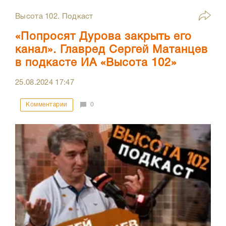
Высота 102. Подкаст
«Попросят Дурова закрыть его
канал». Главред Сергей Матанцев
в подкасте ИА «Высота 102»
25.08.2024
17:47
Комментарии
0