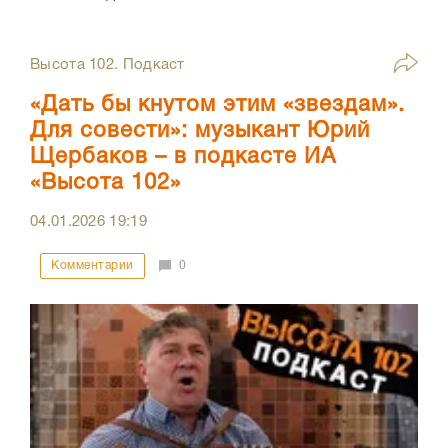
Высота 102. Подкаст
«Дать бы кнутом этим «звездам».
Для совести»: музыкант Юрий
Щербаков – в подкасте ИА
«Высота 102»
04.01.2026
19:19
Комментарии
0