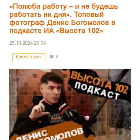
«Полюби работу – и не будешь
работать ни дня». Топовый
фотограф Денис Богомолов в
подкасте ИА «Высота 102»
25.10.2024
20:04
Комментарии
0