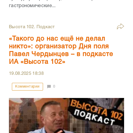
гастрономические...
Высота 102. Подкаст
«Такого до нас ещё не делал
никто»: организатор Дня поля
Павел Чердынцев – в подкасте
ИА «Высота 102»
19.08.2025
18:38
Комментарии
0