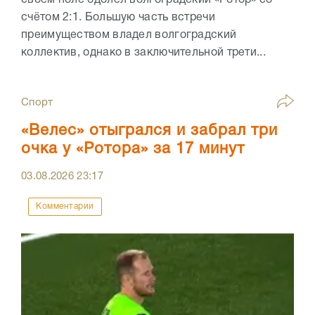
своём поле одолел волгоградский «Ротор» со
счётом 2:1. Большую часть встречи
преимуществом владел волгоградский
коллектив, однако в заключительной трети...
Спорт
«Велес» отыгрался и забрал три
очка у «Ротора» за 17 минут
03.08.2026
23:17
Комментарии