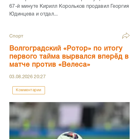
67-й минуте Кирилл Корольков продавил Георгия
Юдинцева и отдал...
Спорт
Волгоградский «Ротор» по итогу
первого тайма вырвался вперёд в
матче против «Велеса»
03.08.2026
20:27
Комментарии