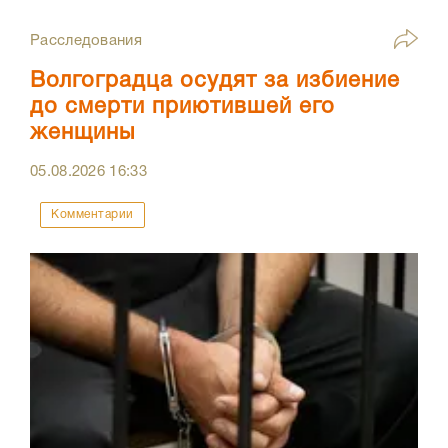
Расследования
Волгоградца осудят за избиение
до смерти приютившей его
женщины
05.08.2026
16:33
Комментарии