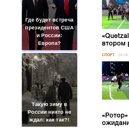
Где будет встреча
президентов США
и России:
«Quetza
Европа?
втором 
СПОРТ
06.08
Такую зиму в
России никто не
«Ротор»
ждал: как так?!
ожидан