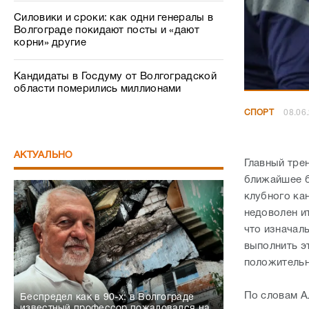
Силовики и сроки: как одни генералы в
Волгограде покидают посты и «дают
корни» другие
Кандидаты в Госдуму от Волгоградской
области померились миллионами
СПОРТ
08.06
АКТУАЛЬНО
Главный тре
ближайшее б
клубного ка
недоволен и
что изначал
выполнить э
положительн
По словам А
Беспредел как в 90-х: в Волгограде
известный профессор пожаловался на