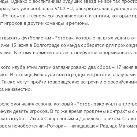
нды. Однако с воспитанием будущих звезд не все так просто
ора», как уже сообщало V102.RU, раскритиковал руководст
«Ротор» за «тесное» сотрудничество с агентами, которые п
т игроков в другие команды и регионы.
отдыхать футболистам «Ротора», которые на днях ушли в от
. Уже 15 июня в Волгограде команда соберется для прохожд
ания. К этому времени состав планируется сформировать н
ского клуба этим летом запланировано два сбора – 17 июня 
ске. В столице Беларуси волгоградцы встретятся с клубами
. Также могут пройти товарищеские встречи и с российскими
ка неизвестно.
осле окончания сезона, который «Ротор» закончил на третье
инули девять игроков. В то же время продлены контракты с 
оков клуба – Ильей Сафроновым и Данилом Пелихом. Стало
новом приобретении «Ротора» - нападающем Рашиде Магоме