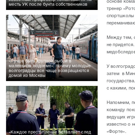
основе кома
месть УК после бунта собственников
тренер «Рот
спортшколы 
переманиваю
Между тем, 
не придется
медобследов
«Лучше быть крупной рыбой в
маленьком водоеме»: почему молодые
У волгоград
волгоградцы все чаще возвращаются
затем в Мин
домой из Москвы
государства
с какими, по
Напомним, п
команду пок
ведущих игр
известно о 
«Форте».
«Каждое преступление оставляет след