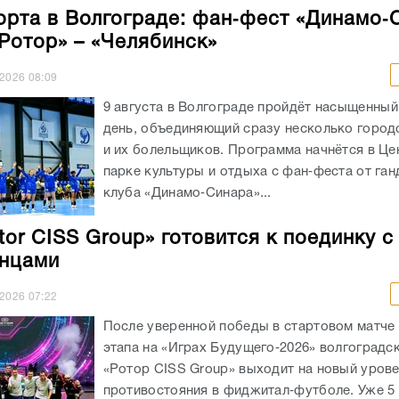
орта в Волгограде: фан‑фест «Динамо‑
«Ротор» – «Челябинск»
.2026
08:09
9 августа в Волгограде пройдёт насыщенны
день, объединяющий сразу несколько город
и их болельщиков. Программа начнётся в Ц
парке культуры и отдыха с фан‑феста от га
клуба «Динамо‑Синара»...
tor CISS Group» готовится к поединку с
нцами
.2026
07:22
После уверенной победы в стартовом матче
этапа на «Играх Будущего‑2026» волгоградс
«Ротор CISS Group» выходит на новый уров
противостояния в фиджитал‑футболе. Уже 5 