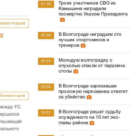
Троих участников СВО из
21:18
Камышина наградили
посмертно Указом Президента
омментарии
В Волгограде наградили сто
20:59
02
лучших спортсменов и
тренеров
Молодую волгоградку с
20:24
опухолью спасли от паралича
стопы
В Волгограде зарезавшая
20:03
прохожую наркоманка ответит
Комментарии
за убийство
 между FC
В Волгограде решат судьбу
19:31
вершился
осужденного на 10 лет экс-
 Решающий
главы района
нального