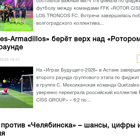
состоялся важный матч 1/8 финала по фидж
футболу между командами FFK «ROTOR CIS
LOS TRONCOS FC. Встреча завершилась по
волгоградского коллектива...
les‑Armadillos» берёт верх над «Роторо
раунде
.2026
18:51
На «Играх Будущего‑2026» в Астане заверши
второго раунда группового этапа по фиджи
в группе C. Мексиканская команда Quetzales‑
уверенно переиграла российский коллектив
CISS GROUP» – 6:2 по...
 против «Челябинска» – шансы, цифры 
ия