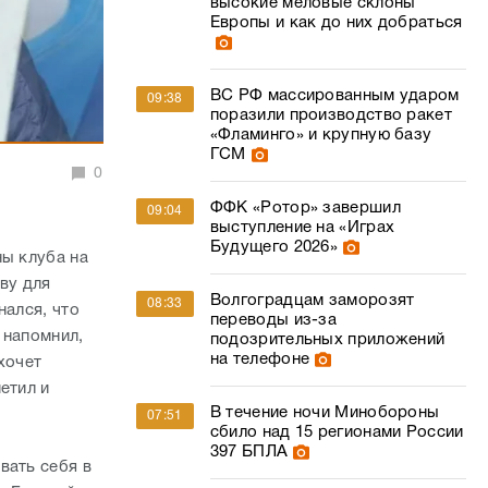
высокие меловые склоны
Европы и как до них добраться
ВС РФ массированным ударом
09:38
поразили производство ракет
«Фламинго» и крупную базу
ГСМ
0
ФФК «Ротор» завершил
09:04
выступление на «Играх
Будущего 2026»
ны клуба на
ву для
Волгоградцам заморозят
08:33
нался, что
переводы из-за
 напомнил,
подозрительных приложений
на телефоне
хочет
етил и
В течение ночи Минобороны
07:51
сбило над 15 регионами России
397 БПЛА
вать себя в