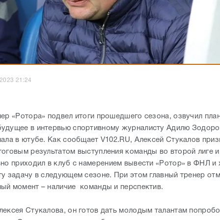
.2023 21:24
нер «Ротора» подвел итоги прошедшего сезона, озвучил пла
удущее в интервью спортивному журналисту Адилю Зодоро
нала в ютубе. Как сообщает V102.RU, Алексей Стукалов приз
тоговым результатом выступления команды во второй лиге и
ьно приходил в клуб с намерением вывести «Ротор» в ФНЛ и 
ту задачу в следующем сезоне. При этом главный тренер отм
ый момент – наличие команды и перспектив.
лексея Стукалова, он готов дать молодым талантам попробо