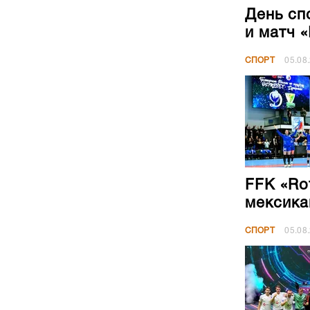
День сп
и матч 
СПОРТ
05.08
FFK «Ro
мексика
СПОРТ
05.08