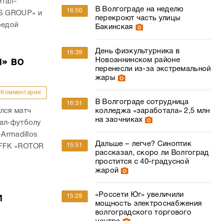
итал-
В Волгограде на неделю
16:50
S GROUP» и
перекроют часть улицы
бедой
Бакинская
День физкультурника в
16:39
Новоаннинском районе
м» во
перенесли из-за экстремальной
жары
Комментарии
В Волгограде сотрудница
16:31
колледжа «заработала» 2,5 млн
лся матч
на заочниках
тал‑футболу
Armadillos
Дальше – легче? Синоптик
15:51
 FFK «ROTOR
рассказал, скоро ли Волгоград
простится с 40-градусной
жарой
«Россети Юг» увеличили
15:28
и
мощность электроснабжения
волгоградского торгового