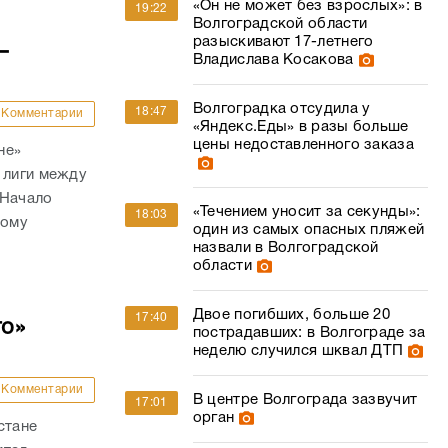
«Он не может без взрослых»: в
19:22
Волгоградской области
разыскивают 17-летнего
–
Владислава Косакова
Волгоградка отсудила у
18:47
Комментарии
«Яндекс.Еды» в разы больше
цены недоставленного заказа
не»
 лиги между
 Начало
«Течением уносит за секунды»:
18:03
кому
один из самых опасных пляжей
назвали в Волгоградской
области
Двое погибших, больше 20
17:40
го»
пострадавших: в Волгограде за
неделю случился шквал ДТП
Комментарии
В центре Волгограда зазвучит
17:01
орган
стане