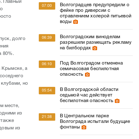
. Главный
Волгоградцев предупредили о
07:00
во
фейке про диверсии с
отравлением холерой питьевой
росто
воды
Волгоградским виноделам
06:39
пуск, долго
разрешили размещать рекламу
ения
на билбордах
а 80%.
Под Волгоградом отменена
06:10
в Крымске, а
семичасовая беспилотная
опасность
 соседнего
 клубами, но
В Волгоградской области
05:54
седьмой час действует
беспилотная опасность
м месте,
одними из
В Центральном парке
21:38
 также
Волгограда испытали будущие
фонтаны
довым из