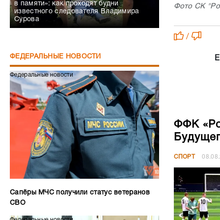
в памяти»: как проходят будни
Фото СК "Ро
известного следователя Владимира
Сурова
/
ФЕДЕРАЛЬНЫЕ НОВОСТИ
Е
Федеральные новости
ФФК «Ро
Будущег
СПОРТ
08.08
Сапёры МЧС получили статус ветеранов
СВО
Федеральные новости