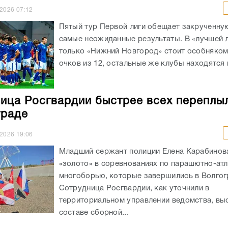
.2026
07:12
Пятый тур Первой лиги обещает закрученную
самые неожиданные результаты. В «лучшей 
только «Нижний Новгород» стоит особняком
очков из 12, остальные же клубы находятся в
ица Росгвардии быстрее всех переплы
граде
.2026
19:06
Младший сержант полиции Елена Карабинов
«золото» в соревнованиях по парашютно-ат
многоборью, которые завершились в Волгог
Сотрудница Росгвардии, как уточнили в
территориальном управлении ведомства, вы
составе сборной...