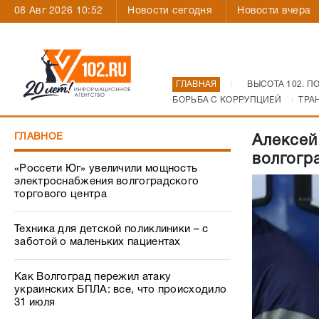
08 Авг 2026 10:52
Новости сегодня
Новости вчера
ГЛАВНАЯ
ВЫСОТА 102. П
БОРЬБА С КОРРУПЦИЕЙ
ТРА
ГЛАВНОЕ
Алексей
волгогр
«Россети Юг» увеличили мощность
электроснабжения волгоградского
торгового центра
Техника для детской поликлиники – с
заботой о маленьких пациентах
Как Волгоград пережил атаку
украинских БПЛА: все, что происходило
31 июля