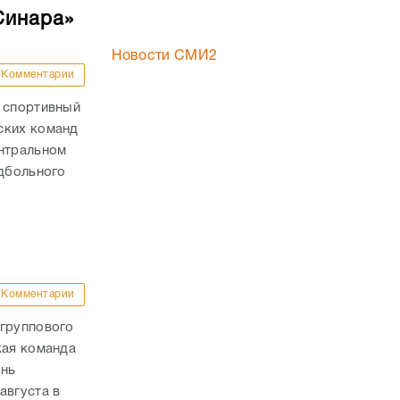
Синара»
Новости СМИ2
Комментарии
й спортивный
ских команд
ентральном
ндбольного
Комментарии
 группового
кая команда
ень
августа в