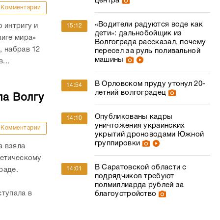
центра
Комментарии
«Водители радуются воде как
 интригу и
15:12
дети»: дальнобойщик из
лиге мира»
Волгограда рассказал, почему
, набрав 12
пересел за руль поливальной
машины
...
В Орловском пруду утонул 20-
14:54
летний волгоградец
ла Волгу
Опубликованы кадры
14:10
уничтожения украинских
Комментарии
укрытий дроноводами Южной
группировки
а взяла
летическому
В Саратовской области с
14:01
раде.
подрядчиков требуют
полмиллиарда рублей за
ступала в
благоустройство