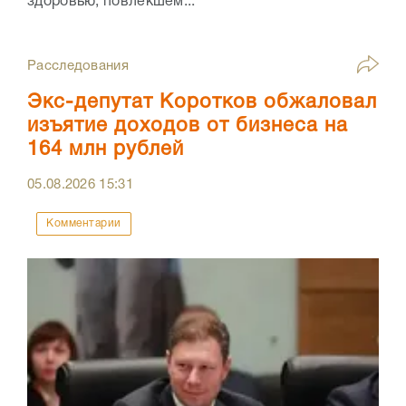
здоровью, повлекшем...
Расследования
Экс-депутат Коротков обжаловал
изъятие доходов от бизнеса на
164 млн рублей
05.08.2026
15:31
Комментарии