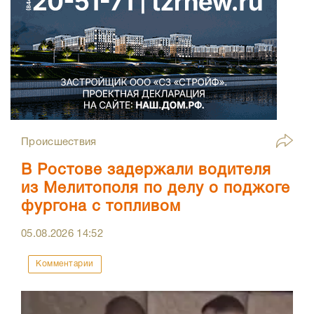
Происшествия
В Ростове задержали водителя
из Мелитополя по делу о поджоге
фургона с топливом
05.08.2026
14:52
Комментарии