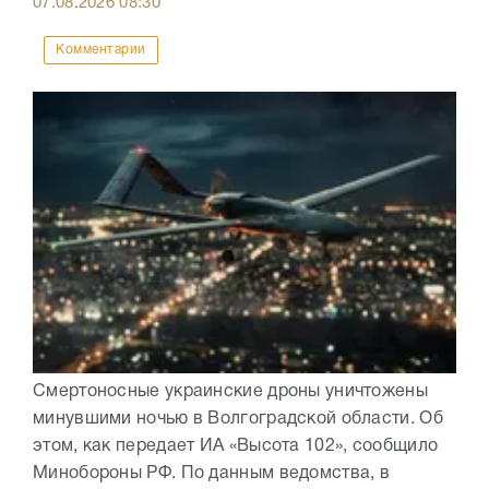
07.08.2026
08:30
Комментарии
Смертоносные украинские дроны уничтожены
минувшими ночью в Волгоградской области. Об
этом, как передает ИА «Высота 102», сообщило
Минобороны РФ. По данным ведомства, в