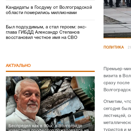
Кандидаты в Госдуму от Волгоградской
области померились миллионами
Был подсудимым, а стал героем: экс-
глава ГИБДД Александр Степанов
восстановил честное имя на СВО
ПОЛИТИКА
2
АКТУАЛЬНО
Премьер-мин
визита в Во
сразу после
Волгоградск
Отметим, чт
сегодня был
лестницей, 
металлическ
Беспредел как в 90-х: в Волгограде
туристов и 
известный профессор пожаловался на