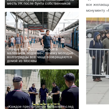
месть УК после бунта собственников
все желающи
монументу «
«Лучше быть крупной рыбой в
маленьком водоеме»: почему молодые
волгоградцы все чаще возвращаются
домой из Москвы
«Каждое преступление оставляет след