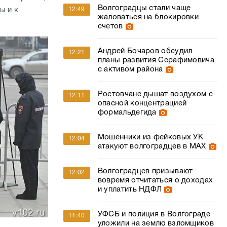
Волгоградцы стали чаще
ы и к
12:49
жаловаться на блокировки
счетов
Андрей Бочаров обсудил
12:21
планы развития Серафимовича
с активом района
Ростовчане дышат воздухом с
12:11
опасной концентрацией
формальдегида
Мошенники из фейковых УК
12:04
атакуют волгоградцев в МАХ
Волгоградцев призывают
12:02
вовремя отчитаться о доходах
и уплатить НДФЛ
УФСБ и полиция в Волгограде
11:40
уложили на землю взломщиков