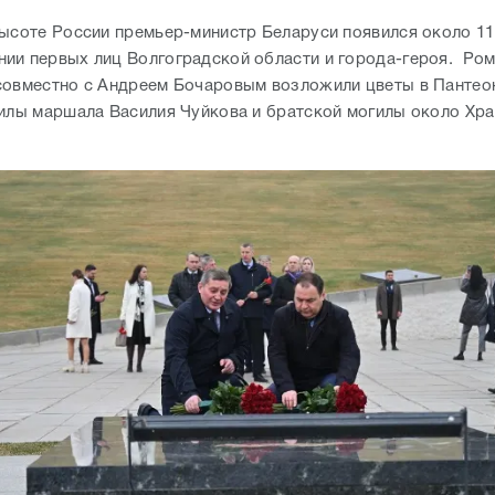
высоте России премьер-министр Беларуси появился около 11
ии первых лиц Волгоградской области и города-героя. Ро
совместно с Андреем Бочаровым возложили цветы в Пантео
гилы маршала Василия Чуйкова и братской могилы около Хр