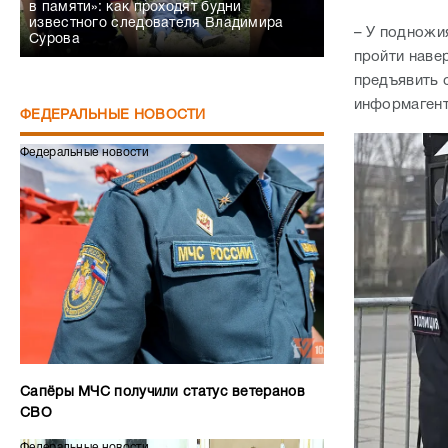
в памяти»: как проходят будни
известного следователя Владимира
– У подножия
Сурова
пройти наве
предъявить 
информагент
ФЕДЕРАЛЬНЫЕ НОВОСТИ
Федеральные новости
Сапёры МЧС получили статус ветеранов
СВО
Федеральные новости