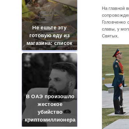
На главной 
сопровожден
Головченко 
Не ешьте эту
славы, у мо
готовую еду из
Святых.
магазина: список
В ОАЭ произошло
жестокое
убийство
криптомиллионера