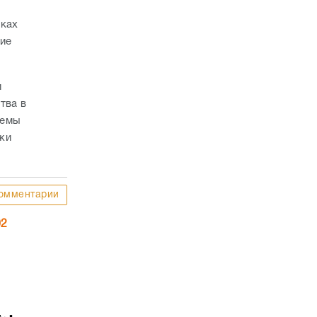
мках
кие
и
тва в
темы
жи
омментарии
02