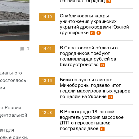
летний волгоградец
Опубликованы кадры
14:10
уничтожения украинских
укрытий дроноводами Южной
группировки
В Саратовской области с
0
14:01
подрядчиков требуют
полмиллиарда рублей за
благоустройство
циального
Били на суше и в море:
 состоялось
13:16
Минобороны подвело итог
ии
недели массированных ударов
по целям на Украине
те России
В Волгограде 18-летний
12:58
центральной
водитель устроил массовое
ДТП с перевертышем:
пострадали двое
ан для
ровые рамки,