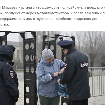
 Мамаева кургана с утра дежурят полицейские, а всех, кто
рх, пропускают через металлодетекторы и после вежливых 
содержимое сумок отпускают, – сообщает корреспондент
ства.