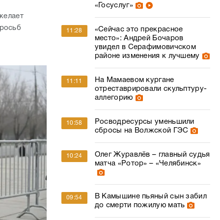
«Госуслуг»
 желает
просьб
«Сейчас это прекрасное
11:28
место»: Андрей Бочаров
увидел в Серафимовичском
районе изменения к лучшему
На Мамаевом кургане
11:11
отреставрировали скульптуру-
аллегорию
Росводресурсы уменьшили
10:58
сбросы на Волжской ГЭС
Олег Журавлёв – главный судья
10:24
матча «Ротор» – «Челябинск»
В Камышине пьяный сын забил
09:54
до смерти пожилую мать