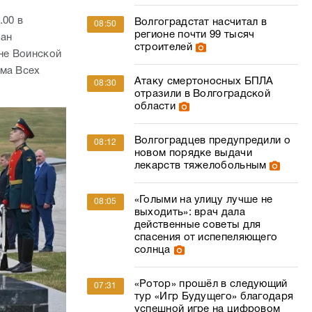
.00 в
Волгоградстат насчитал в
08:50
регионе почти 99 тысяч
ман
строителей
не Воинской
ама Всех
Атаку смертоносных БПЛА
08:30
отразили в Волгоградской
области
Волгоградцев предупредили о
08:12
новом порядке выдачи
лекарств тяжелобольным
«Голыми на улицу лучше не
08:05
выходить»: врач дала
действенные советы для
спасения от испепеляющего
солнца
«Ротор» прошёл в следующий
07:31
тур «Игр Будущего» благодаря
успешной игре на цифровом