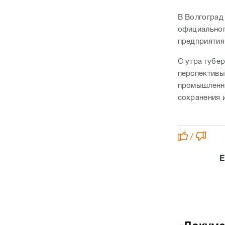
В Волгоград
официальног
предприятия
С утра губе
перспективы
промышленно
сохранения 
/
Е