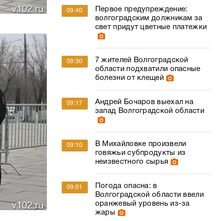
Первое предупреждение:
09:40
волгоградским должникам за
свет придут цветные платежки
7 жителей Волгоградской
09:30
области подхватили опасные
болезни от клещей
Андрей Бочаров выехал на
09:17
запад Волгоградской области
В Михайловке произвели
09:10
говяжьи субпродукты из
неизвестного сырья
Погода опасна: в
09:01
Волгоградской области ввели
оранжевый уровень из-за
жары