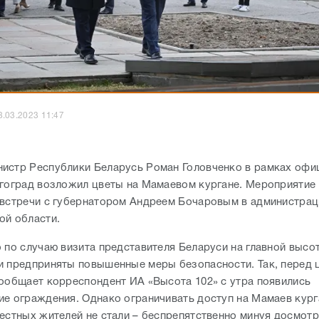
8.03.2023 11:47
истр Республики Беларусь Роман Головченко в рамках офи
лгоград возложил цветы на Мамаевом кургане. Мероприятие
 встречи с губернатором Андреем Бочаровым в администрац
ой области.
о по случаю визита представителя Беларуси на главной высо
и предприняты повышенные меры безопасности. Так, перед 
сообщает корреспондент ИА «Высота 102» с утра появились
ие ограждения. Однако ограничивать доступ на Мамаев кург
местных жителей не стали – беспрепятственно минуя досмот