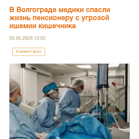
В Волгограде медики спасли
жизнь пенсионеру с угрозой
ишемии кишечника
03.05.2026
12:02
Комментарии