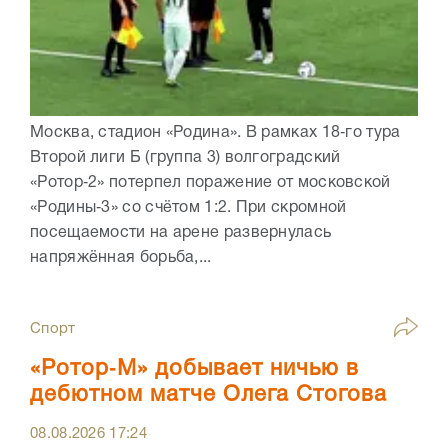
Москва, стадион «Родина». В рамках 18‑го тура
Второй лиги Б (группа 3) волгоградский
«Ротор‑2» потерпел поражение от московской
«Родины‑3» со счётом 1:2. При скромной
посещаемости на арене развернулась
напряжённая борьба,...
Спорт
«Ротор‑М» добывает ничью в
дебютном матче Олега Стогова
08.08.2026
17:24