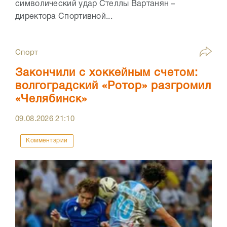
символический удар Стеллы Вартанян –
директора Спортивной...
Спорт
Закончили с хоккейным счетом:
волгоградский «Ротор» разгромил
«Челябинск»
09.08.2026
21:10
Комментарии