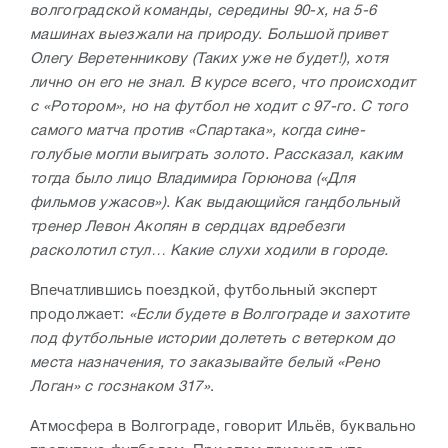
волгоградской команды, середины 90-х, на 5-6
машинах выезжали на природу. Большой привет
Олегу Веретенникову (
Таких уже не будет!
), хотя
лично он его не знал. В курсе всего, что происходит
с «Ротором», но на футбол не ходит с 97-го. С того
самого матча против «Спартака», когда сине-
голубые могли выиграть золото.
Рассказал, каким
тогда было лицо Владимира Горюнова («Для
фильмов ужасов»). Как выдающийся гандбольный
тренер Левон Акопян в сердцах вдребезги
расколотил стул… Какие слухи ходили в городе.
Впечатлившись поездкой, футбольный эксперт
продолжает:
«Если будете в Волгограде и захотите
под футбольные истории долететь с ветерком до
места назначения, то заказывайте белый «Рено
Логан» с госзнаком 317»
.
Атмосфера в Волгограде, говорит Ильёв, буквально