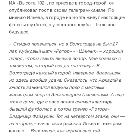
ИА «Высота 102», по приезде в город-герой, он
опубликовал пост в своем телеграм-канале. По
мнению Ильёва, в городе на Волге живут настоящие
фанаты футбола, а у местного клуба – большое
будущее.
–
Стыдно признаться, но в Волгограде не был 27
лет. Кубковый матч «Ротор» - «Шинник» – хороший
повод, чтобы смыть личный позор.
Мне повезло с
таксистом, который вез до гостиницы. В
Волгограде каждый второй, наверное, болельщик,
но здесь вообще удача. Оказалось, что Аркадий в
юности занимался водным поло с местным
министром спорта Александром Глиняновым. А еще
жил в доме, где в свое время снимал квартиру
бывший футболист, а потом тренер «Ротора»
Владимир Файзулин. Тот на четвертом этаже, они —
на втором,
– начал свой рассказ Ильёв в телеграм-
канале. –
Вспоминал, как игроки еще той