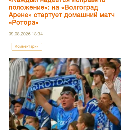
«Каждый надеется исправить
положение»: на «Волгоград
Арене» стартует домашний матч
«Ротора»
09.08.2026
18:34
Комментарии