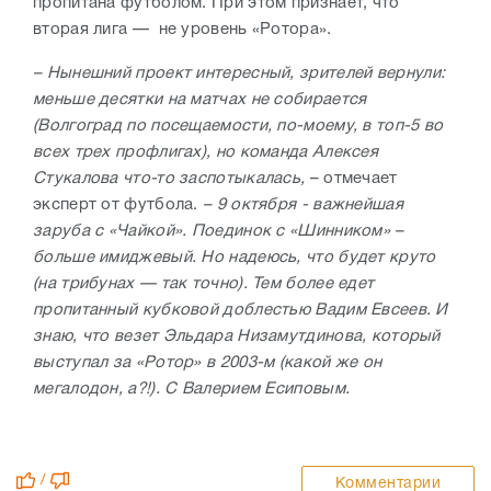
пропитана футболом. При этом признает, что
вторая лига — не уровень «Ротора».
–
Нынешний проект интересный, зрителей вернули:
меньше десятки на матчах не собирается
(Волгоград по посещаемости, по-моему, в топ-5 во
всех трех профлигах), но команда Алексея
Стукалова что-то заспотыкалась,
– отмечает
эксперт от футбола.
–
9 октября - важнейшая
заруба с «Чайкой». Поединок с «Шинником» –
больше имиджевый. Но надеюсь, что будет круто
(на трибунах — так точно). Тем более едет
пропитанный кубковой доблестью Вадим Евсеев. И
знаю, что везет Эльдара Низамутдинова, который
выступал за
«Ротор»
в 2003-м (какой же он
мегалодон, а?!). С Валерием Есиповым.
/
Комментарии