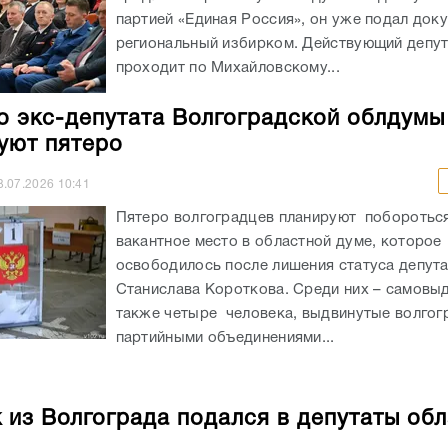
партией «Единая Россия», он уже подал док
региональный избирком. Действующий депу
проходит по Михайловскому...
о экс-депутата Волгоградской облдумы
уют пятеро
3.07.2026
10:41
Пятеро волгоградцев планируют побороться
вакантное место в областной думе, которое
освободилось после лишения статуса депут
Станислава Короткова. Среди них – самовы
также четыре человека, выдвинутые волгог
партийными объединениями...
 из Волгограда подался в депутаты об