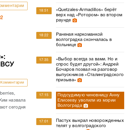
омментарии
«Quetzales‑Armadillos» берёт
18:51
верх над «Ротором» во втором
02
раунде
Раненая наркоманкой
18:22
волгоградка скончалась в
больнице
»:
«Выбор всегда за вами. Но и
17:35
 ВСУ
спрос будет другой»: Андрей
Бочаров позвал на разговор
выпускников «Сталинградского
призыва»
Комментарии
erries,
Подсудимую чиновницу Анну
17:15
Ким назвала
Елисееву уволили из мэрии
Волгограда
ают сегодня
Пастух выкрал новорожденных
17:01
телят у волгоградского