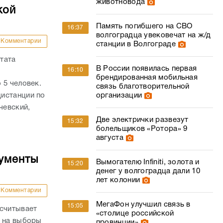
животновода
кой
Память погибшего на СВО
16:37
волгоградца увековечат на ж/д
Комментарии
станции в Волгограде
тата
В России появилась первая
16:10
брендированная мобильная
 5 человек.
связь благотворительной
истанции по
организации
чевский,
Две электрички развезут
15:32
болельщиков «Ротора» 9
августа
кументы
Вымогателю Infiniti, золота и
15:20
денег у волгоградца дали 10
лет колонии
Комментарии
МегаФон улучшил связь в
15:05
ссчитывает
«столице российской
й на выборы
провинции»