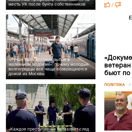
месть УК после бунта собственников
/
Е
«Докуме
«Лучше быть крупной рыбой в
ветеран
маленьком водоеме»: почему молодые
волгоградцы все чаще возвращаются
бьют по
домой из Москвы
ПОЛИТИКА
0
«Каждое преступление оставляет след