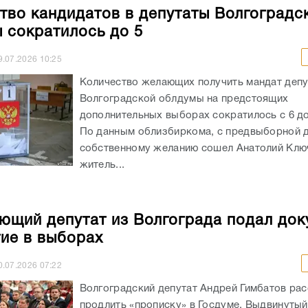
тво кандидатов в депутаты Волгоградс
 сократилось до 5
9.07.2026
10:25
Количество желающих получить мандат депу
Волгоградской облдумы на предстоящих
дополнительных выборах сократилось с 6 до
По данным облизбиркома, с предвыборной д
собственному желанию сошел Анатолий Клю
житель...
ющий депутат из Волгограда подал до
тие в выборах
0.07.2026
07:22
Волгоградский депутат Андрей Гимбатов ра
продлить «прописку» в Госдуме. Выдвинуты