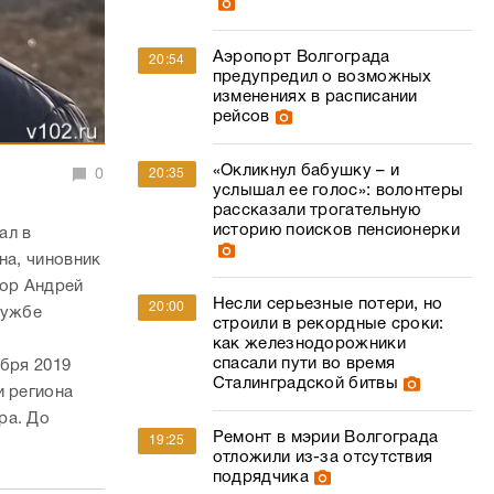
Аэропорт Волгограда
20:54
предупредил о возможных
изменениях в расписании
рейсов
«Окликнул бабушку – и
0
20:35
услышал ее голос»: волонтеры
рассказали трогательную
историю поисков пенсионерки
ал в
на, чиновник
тор Андрей
Несли серьезные потери, но
20:00
лужбе
строили в рекордные сроки:
как железнодорожники
спасали пути во время
ября 2019
Сталинградской битвы
и региона
ра. До
Ремонт в мэрии Волгограда
19:25
отложили из-за отсутствия
подрядчика