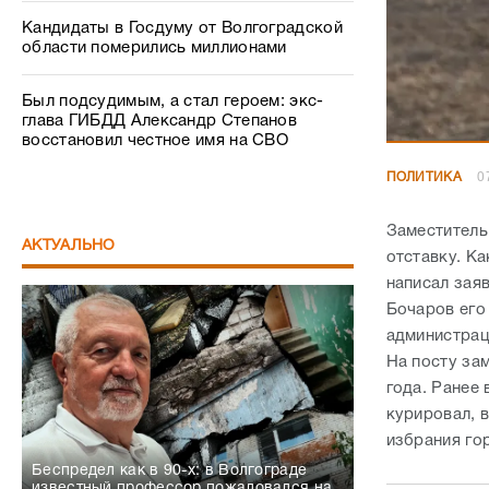
Кандидаты в Госдуму от Волгоградской
области померились миллионами
Был подсудимым, а стал героем: экс-
глава ГИБДД Александр Степанов
восстановил честное имя на СВО
ПОЛИТИКА
0
Заместитель
АКТУАЛЬНО
отставку. К
написал зая
Бочаров его
администрац
На посту за
года. Ранее
курировал, 
избрания го
Беспредел как в 90-х: в Волгограде
известный профессор пожаловался на