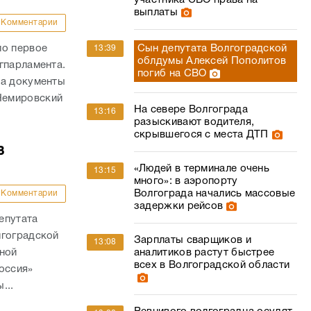
участника СВО права на
выплаты
Комментарии
ло первое
Сын депутата Волгоградской
13:39
облдумы Алексей Пополитов
гпарламента.
погиб на СВО
на документы
Немировский
На севере Волгограда
13:16
разыскивают водителя,
скрывшегося с места ДТП
в
«Людей в терминале очень
13:15
много»: в аэропорту
Волгограда начались массовые
Комментарии
задержки рейсов
епутата
лгоградской
Зарплаты сварщиков и
13:08
ьной
аналитиков растут быстрее
всех в Волгоградской области
оссия»
...