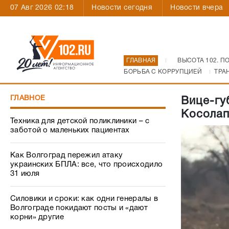
07 Авг 2026 02:18
Новости сегодня
Новости вчера
ГЛАВНАЯ
ВЫСОТА 102. П
БОРЬБА С КОРРУПЦИЕЙ
ТРА
ГЛАВНОЕ
Вице-гу
Косолап
Техника для детской поликлиники – с
заботой о маленьких пациентах
Как Волгоград пережил атаку
украинских БПЛА: все, что происходило
31 июля
Силовики и сроки: как одни генералы в
Волгограде покидают посты и «дают
корни» другие