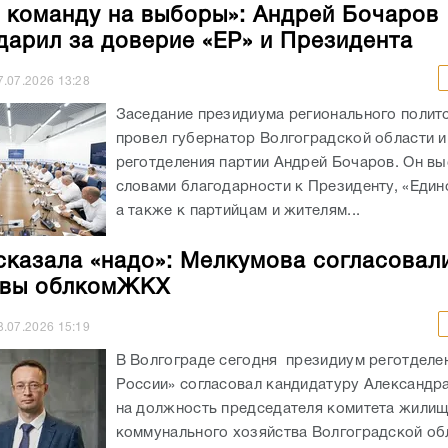
 команду на выборы»: Андрей Бочаров
дарил за доверие «ЕР» и Президента
7.07.2026
13:28
Заседание президиума регионального полит
провел губернатор Волгоградской области и
реготделения партии Андрей Бочаров. Он вы
словами благодарности к Президенту, «Един
а также к партийцам и жителям...
сказала «надо»: Мелкумова согласовал
авы облкомЖКХ
3.07.2026
15:19
В Волгограде сегодня президиум реготделе
России» согласовал кандидатуру Александр
на должность председателя комитета жилищ
коммунального хозяйства Волгоградской об