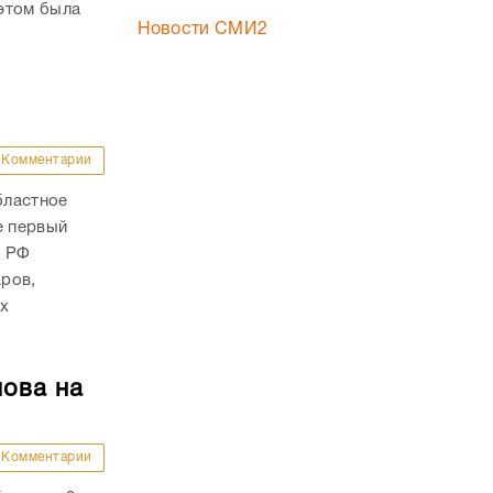
этом была
Новости СМИ2
Комментарии
бластное
е первый
а РФ
ров,
ых
ова на
Комментарии