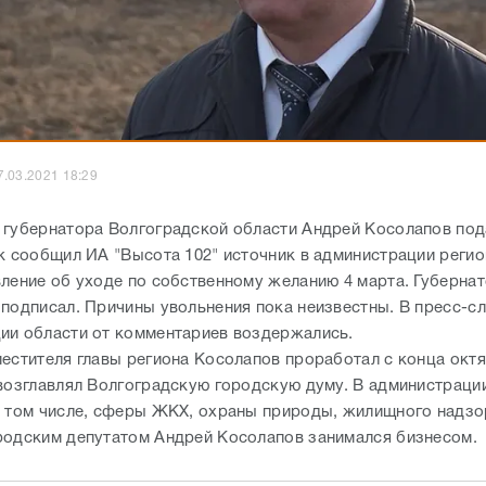
7.03.2021 18:29
 губернатора Волгоградской области Андрей Косолапов под
ак сообщил ИА "Высота 102" источник в администрации регио
вление об уходе по собственному желанию 4 марта. Губерна
 подписал. Причины увольнения пока неизвестны. В пресс-с
ии области от комментариев воздержались.
местителя главы региона Косолапов проработал с конца окт
 возглавлял Волгоградскую городскую думу. В администраци
в том числе, сферы ЖКХ, охраны природы, жилищного надзо
родским депутатом Андрей Косолапов занимался бизнесом.