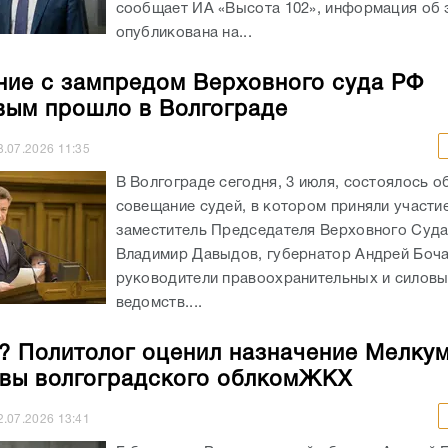
сообщает ИА «Высота 102», информация об 
опубликована на...
ие с зампредом Верховного суда РФ
ым прошло в Волгограде
3.07.2026
11:35
В Волгограде сегодня, 3 июля, состоялось о
совещание судей, в котором приняли участи
заместитель Председателя Верховного Суд
Владимир Давыдов, губернатор Андрей Боча
руководители правоохранительных и силов
ведомств....
? Политолог оценил назначение Мелкум
авы волгоградского облкомЖКХ
2.07.2026
13:41