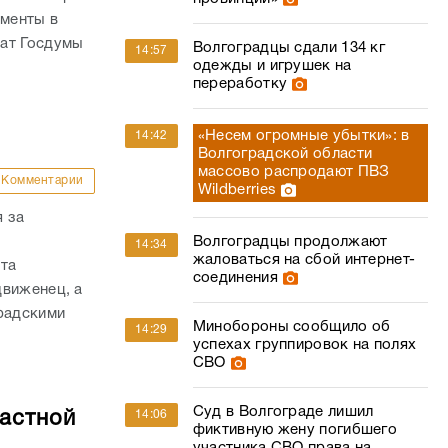
ументы в
тат Госдумы
Волгоградцы сдали 134 кг
14:57
одежды и игрушек на
переработку
«Несем огромные убытки»: в
14:42
Волгоградской области
массово распродают ПВЗ
Комментарии
Wildberries
 за
Волгоградцы продолжают
14:34
жаловаться на сбой интернет-
ата
соединения
движенец, а
радскими
Минобороны сообщило об
14:29
успехах группировок на полях
СВО
Суд в Волгограде лишил
ластной
14:06
фиктивную жену погибшего