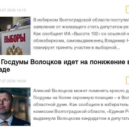
8.07.2026
12:15
В избирком Волгоградской области поступи
заявление от желающего стать депутатом ре
Как сообщает ИА «Высота 102» со ссылкой 
облизбиркома, самовыдвиженец Владимир 
планирует принять участие в выборной...
 Госдумы Волоцков идет на понижение 
аде
7.07.2026
16:09
Алексей Волоцков может поменять кресло д
Госдумы на более скромную позицию – в Во
областной думе. Как сообщили в избирател
комиссии Волгоградской области, «Единая Р
выдвинула Волоцкова кандидатом в депутаты