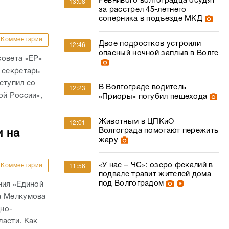
Ревнивого волгоградца осудят
13:08
за расстрел 45-летнего
соперника в подъезде МКД
Комментарии
Двое подростков устроили
12:46
опасный ночной заплыв в Волге
совета «ЕР»
 секретарь
ступил со
В Волгограде водитель
12:23
ой России»,
«Приоры» погубил пешехода
Животным в ЦПКиО
12:01
Волгограда помогают пережить
и на
жару
«У нас – ЧС»: озеро фекалий в
Комментарии
11:56
подвале травит жителей дома
под Волгоградом
ния «Единой
а Мелкумова
но-
ласти. Как