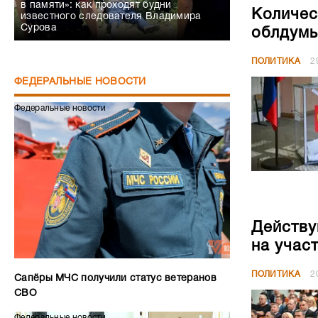
в памяти»: как проходят будни
Количес
известного следователя Владимира
Сурова
облдумы
ПОЛИТИКА
2
ФЕДЕРАЛЬНЫЕ НОВОСТИ
Федеральные новости
Действу
на учас
ПОЛИТИКА
2
Сапёры МЧС получили статус ветеранов
СВО
Федеральные новости