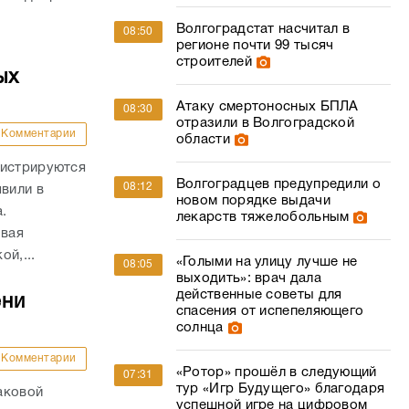
Волгоградстат насчитал в
08:50
регионе почти 99 тысяч
строителей
ых
Атаку смертоносных БПЛА
08:30
отразили в Волгоградской
Комментарии
области
гистрируются
Волгоградцев предупредили о
08:12
явили в
новом порядке выдачи
а.
лекарств тяжелобольным
овая
й,...
«Голыми на улицу лучше не
08:05
выходить»: врач дала
действенные советы для
ени
спасения от испепеляющего
солнца
Комментарии
«Ротор» прошёл в следующий
07:31
тур «Игр Будущего» благодаря
аковой
успешной игре на цифровом