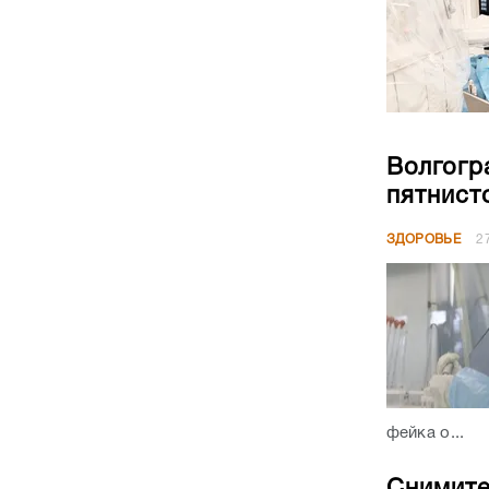
Волгогр
пятнист
ЗДОРОВЬЕ
2
фейка о...
Снимите