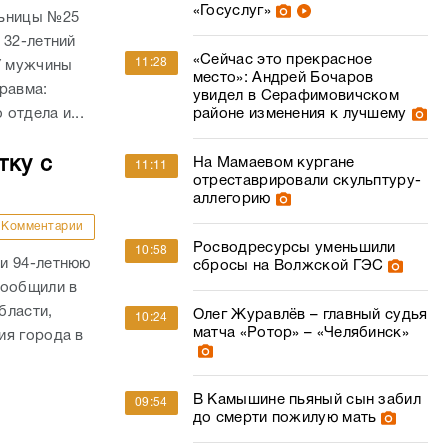
«Госуслуг»
льницы №25
 32-летний
«Сейчас это прекрасное
11:28
У мужчины
место»: Андрей Бочаров
равма:
увидел в Серафимовичском
отдела и...
районе изменения к лучшему
тку с
На Мамаевом кургане
11:11
отреставрировали скульптуру-
аллегорию
Комментарии
Росводресурсы уменьшили
10:58
и 94-летнюю
сбросы на Волжской ГЭС
сообщили в
бласти,
Олег Журавлёв – главный судья
10:24
матча «Ротор» – «Челябинск»
ия города в
В Камышине пьяный сын забил
09:54
до смерти пожилую мать