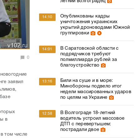
летний волгоградец
Опубликованы кадры
14:10
уничтожения украинских
укрытий дроноводами Южной
группировки
В Саратовской области с
14:01
подрядчиков требуют
0
полмиллиарда рублей за
благоустройство
 новогодние
Били на суше и в море:
нге заявил
13:16
Минобороны подвело итог
Алимов,
недели массированных ударов
 базе
по целям на Украине
оторых
В Волгограде 18-летний
12:58
водитель устроил массовое
ны в
ДТП с перевертышем:
пострадали двое
в том числе