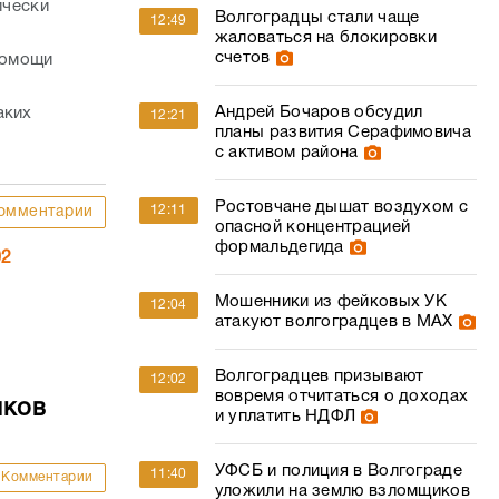
ически
Волгоградцы стали чаще
12:49
жаловаться на блокировки
счетов
помощи
Андрей Бочаров обсудил
аких
12:21
планы развития Серафимовича
с активом района
Ростовчане дышат воздухом с
12:11
омментарии
опасной концентрацией
формальдегида
02
Мошенники из фейковых УК
12:04
атакуют волгоградцев в МАХ
Волгоградцев призывают
12:02
вовремя отчитаться о доходах
мков
и уплатить НДФЛ
УФСБ и полиция в Волгограде
11:40
Комментарии
уложили на землю взломщиков