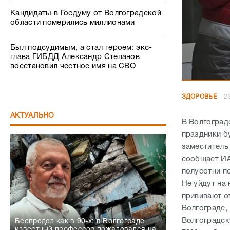
Кандидаты в Госдуму от Волгоградской
области померились миллионами
Был подсудимым, а стал героем: экс-
глава ГИБДД Александр Степанов
восстановил честное имя на СВО
ЗДОРОВЬЕ
2
АКТУАЛЬНО
В Волгоград
праздники б
заместитель
сообщает ИА
полусотни п
Не уйдут на
прививают от
Волгограде,
Волгоградск
Беспредел как в 90-х: в Волгограде
известный профессор пожаловался на