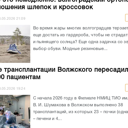
ношения шлепок и кроссовок
4.05.2026
21:09
Во время жары многих волгоградцев терзает
еще достать из гардероба, чтобы не страдат
и пьянящего солнца? Еще одна задачка со з
выбор обуви. Модные резиновые...
е трансплантации Волжского пересадил
00 пациентам
8.05.2026
19:24
С начала 2026 году в Филиале НМИЦ ТИО им
В. И. Шумакова в Волжском выполнено 38
трансплантаций, из которых 23 – почки (одна
– печени и 4...