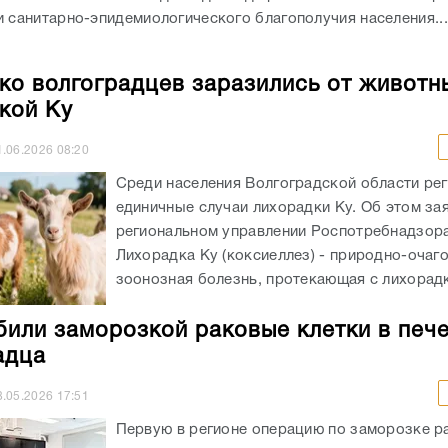
и санитарно-эпидемиологического благополучия населения...
ко волгоградцев заразились от животн
кой Ку
1.06.2026
08:20
Среди населения Волгоградской области ре
единичные случаи лихорадки Ку. Об этом за
региональном управлении Роспотребнадзор
Лихорадка Ку (коксиеллез) - природно-очаг
зоонозная болезнь, протекающая с лихорадко
били заморозкой раковые клетки в печ
адца
8.05.2026
17:51
Первую в регионе операцию по заморозке р