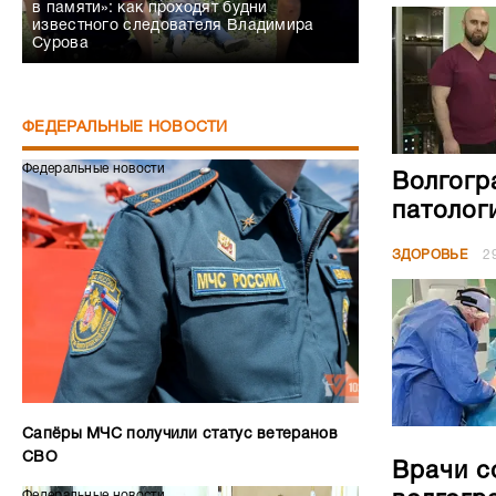
в памяти»: как проходят будни
известного следователя Владимира
Сурова
ФЕДЕРАЛЬНЫЕ НОВОСТИ
Федеральные новости
Волгогр
патолог
ЗДОРОВЬЕ
2
Сапёры МЧС получили статус ветеранов
СВО
Врачи с
Федеральные новости