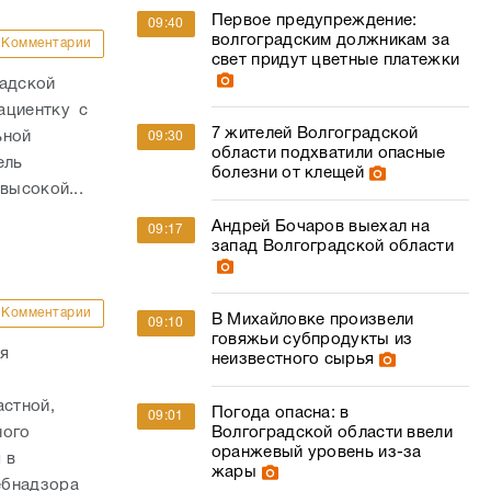
Первое предупреждение:
09:40
волгоградским должникам за
Комментарии
свет придут цветные платежки
радской
ациентку с
7 жителей Волгоградской
ьной
09:30
области подхватили опасные
ель
болезни от клещей
высокой...
Андрей Бочаров выехал на
09:17
запад Волгоградской области
Комментарии
В Михайловке произвели
09:10
говяжьи субпродукты из
ия
неизвестного сырья
стной,
Погода опасна: в
09:01
ного
Волгоградской области ввели
оранжевый уровень из-за
 в
жары
ебнадзора