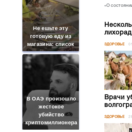
«О состояни
Несколь
Не ешьте эту
лихорад
готовую еду из
магазина: список
ЗДОРОВЬЕ
0
Врачи у
В ОАЭ произошло
волгогр
жестокое
убийство
ЗДОРОВЬЕ
2
криптомиллионера