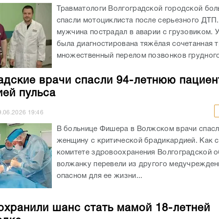
Травматологи Волгоградской городской бо
спасли мотоциклиста после серьезного ДТП.
мужчина пострадал в аварии с грузовиком. 
была диагностирована тяжёлая сочетанная т
множественный перелом позвонков грудного 
адские врачи спасли 94-летнюю пациен
ией пульса
9.06.2026
19:46
В больнице Фишера в Волжском врачи спасл
женщину с критической брадикардией. Как 
комитете здровоохранения Волгоградской о
волжанку перевели из другого медучрежден
опасном для ее жизни...
охранили шанс стать мамой 18-летней