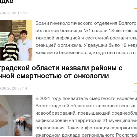
адке
6.06.2026
15:51
Врачи гинекологического отделения Волгог
областной больницы №1 спасли 18-летнюю п
тяжелой инфекцией и системной воспалител
реакцией организма. У девушки было 12 нед
желаемой беременности, когда она попала с 
градской области назвали районы с
ной смертностью от онкологии
6.06.2026
07:44
В 2024 году показатель смертности населен
Волгоградской области от злокачественных
новообразований, превышающий среднеобла
зафиксирован на территории 21 муниципаль
образования. Такая информация содержится
ежегодном докладе регионального Роспотр