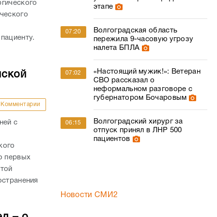
ргического
этапе
ического
о
Волгоградская область
07:20
пациенту.
пережила 9-часовую угрозу
налета БПЛА
«Настоящий мужик!»: Ветеран
нской
07:02
СВО рассказал о
неформальном разговоре с
губернатором Бочаровым
Комментарии
Волгоградский хирург за
ней с
06:15
отпуск принял в ЛНР 500
пациентов
кого
о первых
стой
остранения
Новости СМИ2
д – о