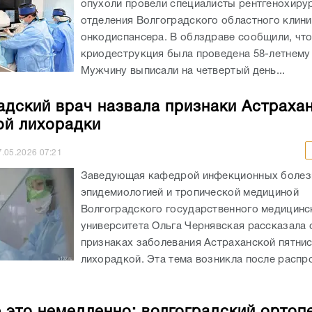
опухоли провели специалисты рентгенохиру
отделения Волгоградского областного клин
онкодиспансера. В облздраве сообщили, чт
криодеструкция была проведена 58-летнему 
Мужчину выписали на четвертый день...
адский врач назвала признаки Астраха
ой лихорадки
7.05.2026
07:21
Заведующая кафедрой инфекционных болез
эпидемиологией и тропической медициной
Волгоградского государственного медицинс
университета Ольга Чернявская рассказала 
признаках заболевания Астраханской пятни
лихорадкой. Эта тема возникла после распр
 это немедленно: волгоградский ортопе