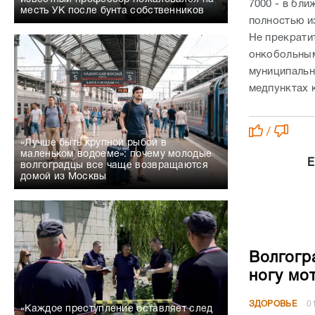
7000 - в бли
месть УК после бунта собственников
полностью и
Не прекрати
онкобольным
муниципальн
медпунктах 
/
«Лучше быть крупной рыбой в
маленьком водоеме»: почему молодые
Е
волгоградцы все чаще возвращаются
домой из Москвы
Волгогр
ногу мо
ЗДОРОВЬЕ
0
«Каждое преступление оставляет след