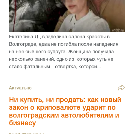
Екатерина Д., владелица салона красоты в
Волгограде, едва не погибла после нападения
на нее бывшего супруга. Женщина получила
несколько ранений, одно из которых чуть не
стало фатальным – отвертка, которой...
Актуально
Ни купить, ни продать: как новый
закон о криповалюте ударит по
волгоградским автолюбителям и
бизнесу