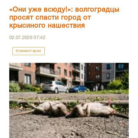
«Они уже всюду!»: волгоградцы
просят спасти город от
крысиного нашествия
02.07.2026
07:42
Комментарии