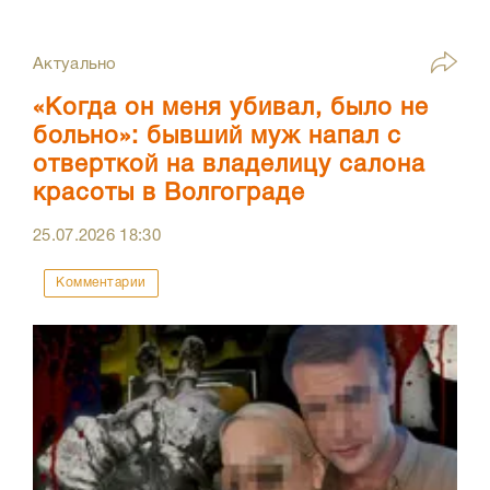
Актуально
«Когда он меня убивал, было не
больно»: бывший муж напал с
отверткой на владелицу салона
красоты в Волгограде
25.07.2026
18:30
Комментарии