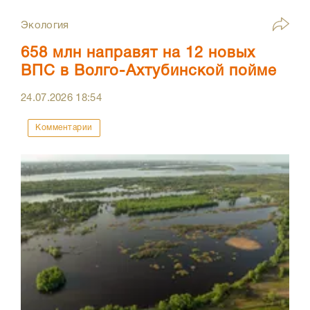
Экология
658 млн направят на 12 новых
ВПС в Волго-Ахтубинской пойме
24.07.2026
18:54
Комментарии