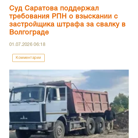
Суд Саратова поддержал
требования РПН о взыскании с
застройщика штрафа за свалку в
Волгограде
01.07.2026
06:18
Комментарии