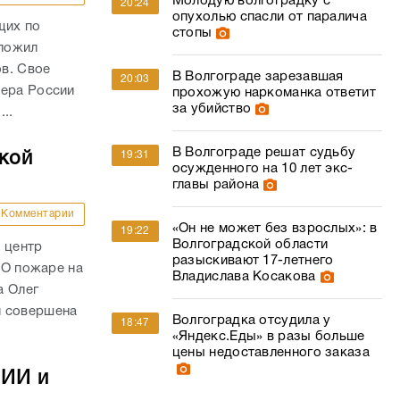
Молодую волгоградку с
20:24
опухолью спасли от паралича
щих по
стопы
дложил
в. Свое
В Волгограде зарезавшая
20:03
ьера России
прохожую наркоманка ответит
за убийство
..
В Волгограде решат судьбу
ской
19:31
осужденного на 10 лет экс-
главы района
Комментарии
«Он не может без взрослых»: в
19:22
Волгоградской области
 центр
разыскивают 17-летнего
. О пожаре на
Владислава Косакова
а Олег
и совершена
Волгоградка отсудила у
18:47
«Яндекс.Еды» в разы больше
цены недоставленного заказа
 ИИ и