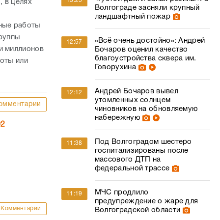
13:25
, в целях
Волгограде засняли крупный
ландшафтный пожар
ьные работы
группы
«Всё очень достойно»: Андрей
12:57
и миллионов
Бочаров оценил качество
благоустройства сквера им.
боты или
Говорухина
Андрей Бочаров вывел
12:12
утомленных солнцем
омментарии
чиновников на обновляемую
набережную
02
Под Волгоградом шестеро
11:38
госпитализированы после
массового ДТП на
федеральной трассе
МЧС продлило
11:19
предупреждение о жаре для
Комментарии
Волгоградской области