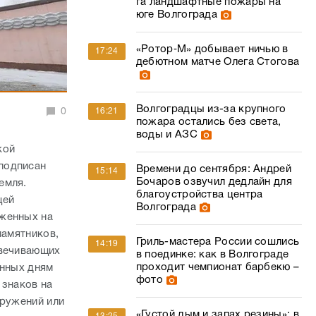
га ландшафтные пожары на
юге Волгограда
«Ротор‑М» добывает ничью в
17:24
дебютном матче Олега Стогова
Волгоградцы из-за крупного
0
16:21
пожара остались без света,
воды и АЗС
кой
подписан
Времени до сентября: Андрей
15:14
Бочаров озвучил дедлайн для
емля.
благоустройства центра
щей
Волгограда
оженных на
памятников,
Гриль-мастера России сошлись
14:19
овечивающих
в поединке: как в Волгограде
проходит чемпионат барбекю –
ённых дням
фото
 знаков на
оружений или
«Густой дым и запах резины»: в