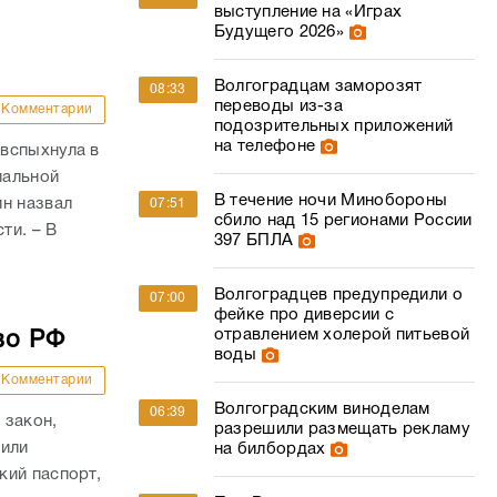
выступление на «Играх
Будущего 2026»
Волгоградцам заморозят
08:33
переводы из-за
Комментарии
подозрительных приложений
на телефоне
вспыхнула в
иальной
В течение ночи Минобороны
ин назвал
07:51
сбило над 15 регионами России
ти. – В
397 БПЛА
Волгоградцев предупредили о
07:00
фейке про диверсии с
отравлением холерой питьевой
во РФ
воды
Комментарии
Волгоградским виноделам
06:39
 закон,
разрешили размещать рекламу
 или
на билбордах
кий паспорт,