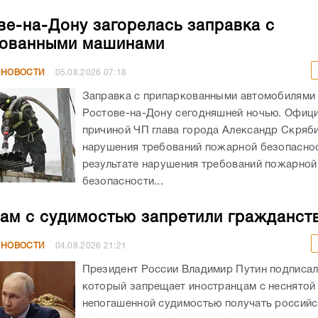
ве-на-Дону загорелась заправка с
кованными машинами
 НОВОСТИ
05.08.2026
07:18
Заправка с припаркованными автомобилями 
Ростове-на-Дону сегодняшней ночью. Офиц
причиной ЧП глава города Александр Скряб
нарушения требований пожарной безопаснос
результате нарушения требований пожарной
безопасности...
ам с судимостью запретили гражданст
 НОВОСТИ
04.08.2026
21:21
Президент России Владимир Путин подписал
который запрещает иностранцам с неснятой
непогашенной судимостью получать российс