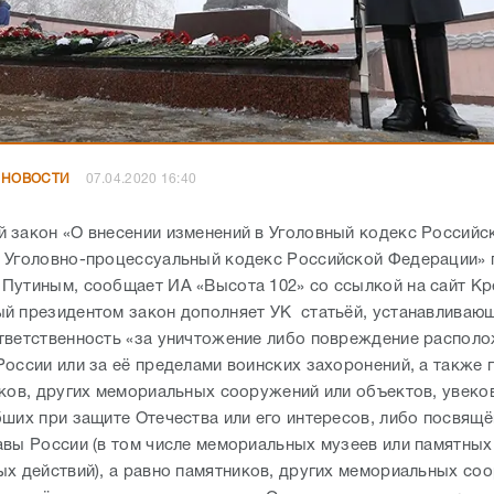
 НОВОСТИ
07.04.2020 16:40
 закон «О внесении изменений в Уголовный кодекс Российс
 Уголовно-процессуальный кодекс Российской Федерации» 
Путиным, сообщает ИА «Высота 102» со ссылкой на сайт Кр
й президентом закон дополняет УК статьёй, устанавливаю
тветственность «за уничтожение либо повреждение распол
России или за её пределами воинских захоронений, а также 
сков, других мемориальных сооружений или объектов, увек
бших при защите Отечества или его интересов, либо посвящ
авы России (в том числе мемориальных музеев или памятных
ых действий), а равно памятников, других мемориальных со