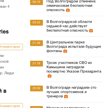
 на
Под Волгоградом отменена
06:10
семичасовая беспилотная
ван 4
опасность
В Волгоградской области
05:54
седьмой час действует
беспилотная опасность
ies
В Центральном парке
21:38
Волгограда испытали будущие
Комментарии
фонтаны
ли
рской
Троих участников СВО из
21:18
Камышина наградили
ван
посмертно Указом Президента
ар. Люди
В Волгограде наградили сто
20:59
й в
лучших спортсменов и
тренеров
Комментарии