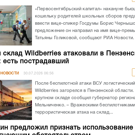
«Первосентябрьский капитал» накануне бью
кошельку родителей школьных сборов пре
ввести вице-спикер Госдумы Борис Чернышо
предложение он направил на имя вице-прем
Татьяны Голиковой, сообщают РИА Новости. .
 склад Wildberries атаковали в Пензен
: есть пострадавший
 НОВОСТИ
30.07.2026
06:56
После беспилотной атаки ВСУ логистический
Wildberries загорелся в Пензенской области
крупном складе сообщил губернатор регион
Мельниченко. – Вражескими беспилотникам
террористическая атака на склад...
ин предложил признать использование