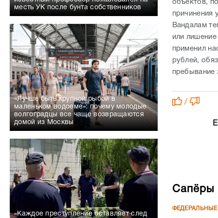
объектов, п
месть УК после бунта собственников
причинения 
Вандалам те
или лишение 
применил на
рублей, обя
пребывание з
«Лучше быть крупной рыбой в
/
маленьком водоеме»: почему молодые
волгоградцы все чаще возвращаются
домой из Москвы
Е
Сапёры 
ФЕДЕРАЛЬНЫЕ
«Каждое преступление оставляет след