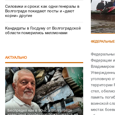
Силовики и сроки: как одни генералы в
Волгограде покидают посты и «дают
корни» другие
Кандидаты в Госдуму от Волгоградской
области померились миллионами
ФЕДЕРАЛЬНЫЕ
Федеральный
АКТУАЛЬНО
Федерации и
Владимиром 
Утвержденны
уголовную о
территории 
стел, обели
память поги
воинской сл
местах боев
Беспредел как в 90-х: в Волгограде
известный профессор пожаловался на