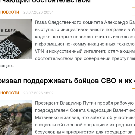
гчающим обстоятельством
 НОВОСТИ
28.07.2026
20:34
Глава Следственного комитета Александр Б
выступил с инициативой внести поправки в 
кодекс, которые позволят считать использо
информационно-коммуникационных технолог
VPN и искусственный интеллект, отягчающим
обстоятельством при совершении преступле
ющее...
ризвал поддерживать бойцов СВО и их
 НОВОСТИ
28.07.2026
18:02
Президент Владимир Путин провёл рабочую 
председателем Совета Федерации Валентин
Матвиенко и заявил, что забота об участник
специальной военной операции и их родных 
безусловным приоритетом для государства. –