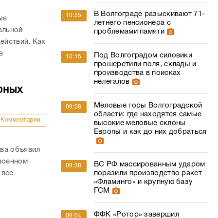
В Волгограде разыскивают 71-
10:55
ые
летнего пенсионера с
альной
проблемами памяти
ействий. Как
в
Под Волгоградом силовики
10:15
прошерстили поля, склады и
производства в поисках
нелегалов
рных
Меловые горы Волгоградской
09:58
области: где находятся самые
Комментарии
высокие меловые склоны
Европы и как до них добраться
ва объявил
 военном
ВС РФ массированным ударом
09:38
 все
поразили производство ракет
«Фламинго» и крупную базу
ГСМ
ФФК «Ротор» завершил
09:04