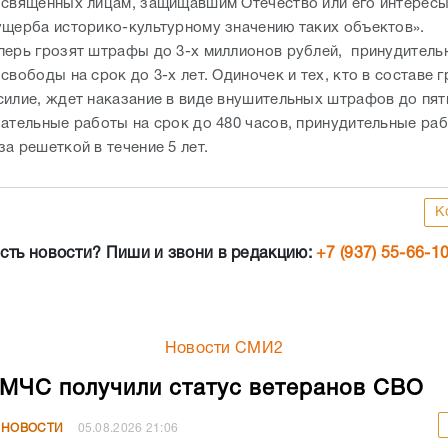
освящённых лицам, защищавшим Отечество или его интересы
ущерба историко-культурному значению таких объектов».
перь грозят штрафы до 3-х миллионов рублей, принудител
свободы на срок до 3-х лет. Одиночек и тех, кто в составе 
силие, ждет наказание в виде внушительных штрафов до пят
зательные работы на срок до 480 часов, принудительные ра
а решеткой в течение 5 лет.
К
сть новости? Пиши и звони в редакцию:
+7 (937) 55-66-1
Новости СМИ2
МЧС получили статус ветеранов СВО
 НОВОСТИ
05.08.2026
21:06