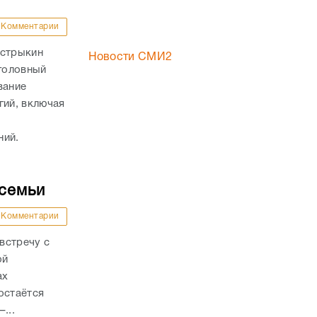
Комментарии
астрыкин
Новости СМИ2
Уголовный
вание
ий, включая
ний.
 семьи
Комментарии
встречу с
ой
ах
остаётся
...