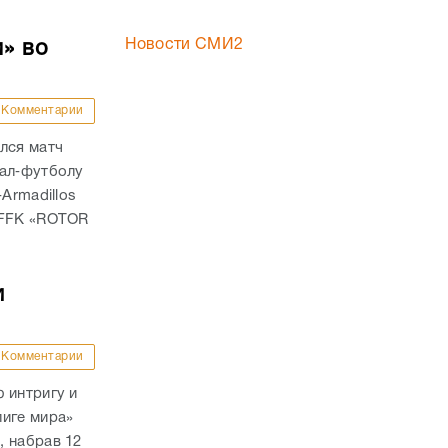
Новости СМИ2
м» во
Комментарии
лся матч
тал‑футболу
Armadillos
 FFK «ROTOR
и
Комментарии
 интригу и
лиге мира»
, набрав 12