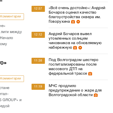
–
«Всё очень достойно»: Андрей
12:57
Бочаров оценил качество
Комментарии
благоустройства сквера им.
Говорухина
не»
 лиги между
Андрей Бочаров вывел
12:12
 Начало
утомленных солнцем
чиновников на обновляемую
кому
набережную
Под Волгоградом шестеро
11:38
го»
госпитализированы после
массового ДТП на
федеральной трассе
Комментарии
МЧС продлило
11:19
стане
предупреждение о жаре для
итал-
Волгоградской области
S GROUP» и
бедой