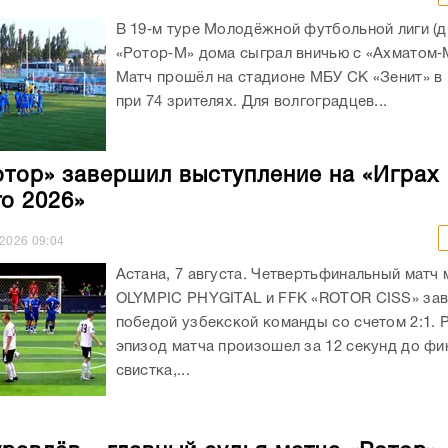
В 19‑м туре Молодёжной футбольной лиги (д
«Ротор‑М» дома сыграл вничью с «Ахматом‑М
Матч прошёл на стадионе МБУ СК «Зенит» в
при 74 зрителях. Для волгоградцев...
тор» завершил выступление на «Играх
о 2026»
.2026
09:04
Астана, 7 августа. Четвертьфинальный матч
OLYMPIC PHYGITAL и FFK «ROTOR CISS» за
победой узбекской команды со счетом 2:1.
эпизод матча произошел за 12 секунд до фи
свистка,...