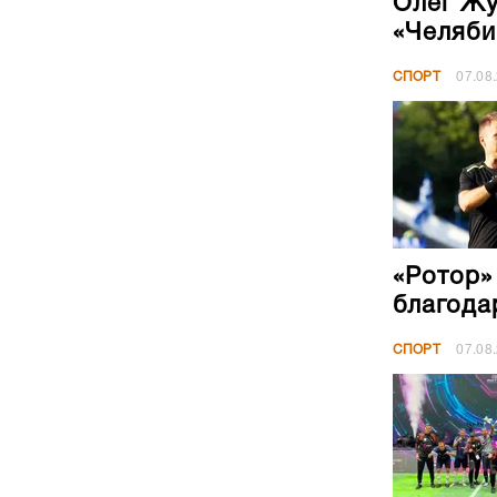
Олег Жу
«Челяби
СПОРТ
07.08
«Ротор»
благода
СПОРТ
07.08