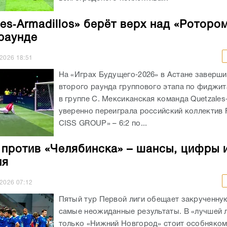
les‑Armadillos» берёт верх над «Роторо
раунде
.2026
18:51
На «Играх Будущего‑2026» в Астане заверши
второго раунда группового этапа по фиджи
в группе C. Мексиканская команда Quetzales‑
уверенно переиграла российский коллектив
CISS GROUP» – 6:2 по...
 против «Челябинска» – шансы, цифры 
ия
.2026
07:12
Пятый тур Первой лиги обещает закрученную
самые неожиданные результаты. В «лучшей 
только «Нижний Новгород» стоит особняком