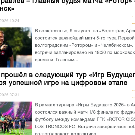
равлёв – главный судья матча «Ротор» 
нск»
.2026
10:24
В воскресенье, 9 августа, на «Волгоград Аре
состоится важнейший матч 5-го тура Первой
волгоградским «Ротором» и «Челябинском».
встречи запланировано на 18:30 по московс
времени. Главным...
 прошёл в следующий тур «Игр Будуще
ря успешной игре на цифровом этапе
.2026
07:31
В рамках турнира «Игры Будущего 2026» в А
состоялся важный матч 1/8 финала по фидж
футболу между командами FFK «ROTOR CIS
LOS TRONCOS FC. Встреча завершилась по
волгоградского коллектива...