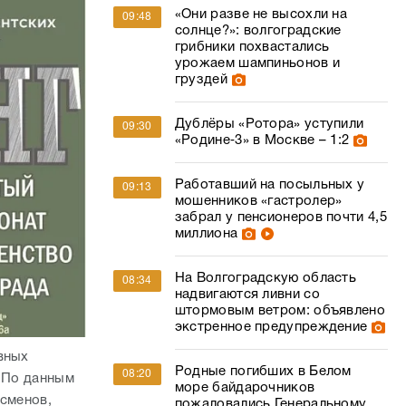
«Они разве не высохли на
09:48
солнце?»: волгоградские
грибники похвастались
урожаем шампиньонов и
груздей
Дублёры «Ротора» уступили
09:30
«Родине‑3» в Москве – 1:2
Работавший на посыльных у
09:13
мошенников «гастролер»
забрал у пенсионеров почти 4,5
миллиона
На Волгоградскую область
08:34
надвигаются ливни со
штормовым ветром: объявлено
экстренное предупреждение
вных
Родные погибших в Белом
08:20
. По данным
море байдарочников
тсменов,
пожаловались Генеральному