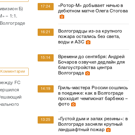
«Ротор‑М» добывает ничью в
17:24
ивизион Б)
дебютном матче Олега Стогова
» – 1:1.
 Волгограде
Волгоградцы из-за крупного
16:21
пожара остались без света,
воды и АЗС
Времени до сентября: Андрей
15:14
Бочаров озвучил дедлайн для
благоустройства центра
Комментарии
Волгограда
 между FC
Гриль-мастера России сошлись
14:19
вершился
в поединке: как в Волгограде
 Решающий
проходит чемпионат барбекю –
фото
нального
«Густой дым и запах резины»: в
13:25
Волгограде засняли крупный
ландшафтный пожар