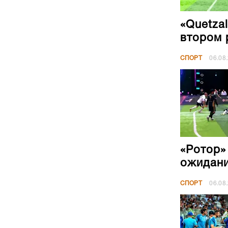
«Quetza
втором 
СПОРТ
06.08
«Ротор»
ожидан
СПОРТ
06.08