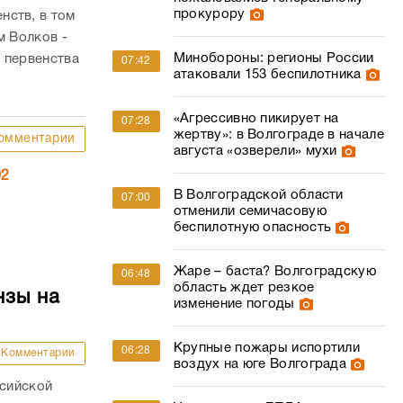
прокурору
нств, в том
м Волков -
Минобороны: регионы России
 первенства
07:42
атаковали 153 беспилотника
«Агрессивно пикирует на
07:28
жертву»: в Волгограде в начале
омментарии
августа «озверели» мухи
02
В Волгоградской области
07:00
отменили семичасовую
беспилотную опасность
Жаре – баста? Волгоградскую
06:48
область ждет резкое
нзы на
изменение погоды
Крупные пожары испортили
06:28
Комментарии
воздух на юге Волгограда
ссийской