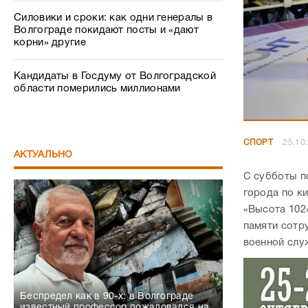
Силовики и сроки: как одни генералы в
Волгограде покидают посты и «дают
корни» другие
Кандидаты в Госдуму от Волгоградской
области померились миллионами
СПОРТ
25.10
АКТУАЛЬНО
С субботы п
города по к
«Высота 102
памяти сотр
военной сл
Беспредел как в 90-х: в Волгограде
известный профессор пожаловался на