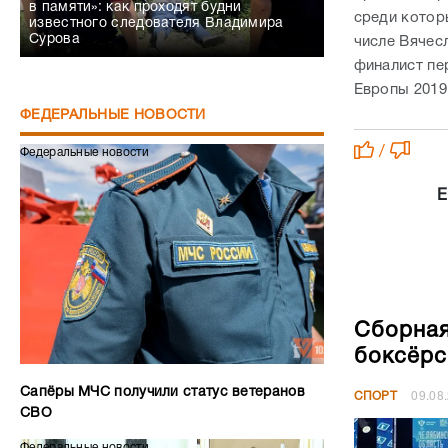
в памяти»: как проходят будни
среди котор
известного следователя Владимира
Сурова
числе Вячес
финалист пе
Европы 2019
ФЕДЕРАЛЬНЫЕ НОВОСТИ
/
Федеральные новости
Е
Сборная
боксёрс
Сапёры МЧС получили статус ветеранов
СПОРТ
09.08
СВО
Федеральные новости