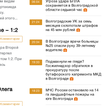
им видам
Угроза удара БПЛА
06:04
сохраняется в Волгоградской
артакиада
области седьмой час
су.
й этого...
Волгоградские УК за семь
21:24
месяцев схлопотали штрафов
е – 1:2
на 45 млн рублей
Комментарии
В Волгограде врачи больницы
20:34
№25 спасли руку 39-летнему
ура Второй
водителю
отерпел
том 1:2. При
Подмахнули не глядя?
19:33
ась
Госжилнадзор обратился в
прокуратуру после
бутафорского капремонта МКД
в Волгограде
Олега
МЧС России остановило на 14
18:23
га ландшафтные пожары на
юге Волгограда
Комментарии