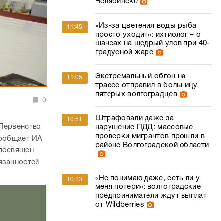
Челябинске
«Из-за цветения воды рыба
11:45
просто уходит»: ихтиолог – о
шансах на щедрый улов при 40-
градусной жаре
Экстремальный обгон на
11:05
трассе отправил в больницу
пятерых волгоградцев
0
Штрафовали даже за
10:51
 Первенство
нарушение ПДД: массовые
проверки мигрантов прошли в
сообщает ИА
районе Волгоградской области
 посвящен
язанностей
«Не понимаю даже, есть ли у
10:13
меня потери»: волгоградские
предприниматели ждут выплат
от Wildberries