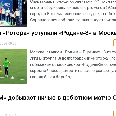
Спартакиады между субъектами РФ по летн
спорта среди сильнейших спортсменов («Сп
народов России») завершился турнир по бок
Соревнования собрали лучших представителе
 «Ротора» уступили «Родине‑3» в Москв
.2026
09:30
Москва, стадион «Родина». В рамках 18‑го т
лиги Б (группа 3) волгоградский «Ротор‑2» п
поражение от московской «Родины‑3» со счё
скромной посещаемости на арене развернул
напряжённая борьба,...
М» добывает ничью в дебютном матче 
.2026
17:24