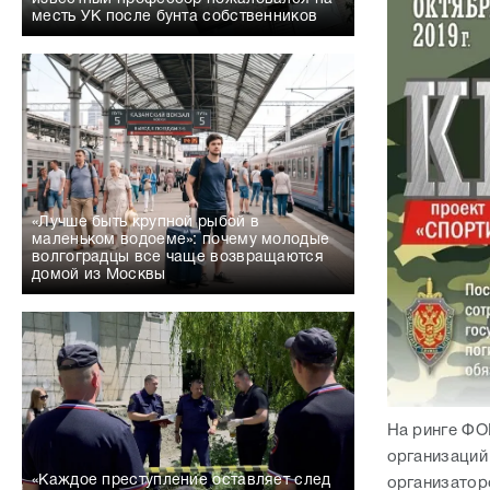
месть УК после бунта собственников
«Лучше быть крупной рыбой в
маленьком водоеме»: почему молодые
волгоградцы все чаще возвращаются
домой из Москвы
На ринге ФО
организаций
«Каждое преступление оставляет след
организатор