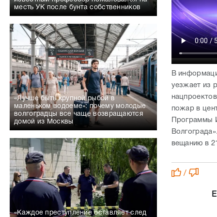
месть УК после бунта собственников
В информаци
уезжает из 
нацпроектов
«Лучше быть крупной рыбой в
маленьком водоеме»: почему молодые
пожар в цен
волгоградцы все чаще возвращаются
Программы И
домой из Москвы
Волгограда».
вещанию в 21:
/
Е
«Каждое преступление оставляет след