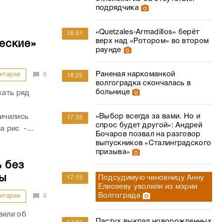
подрядчика
«Quetzales‑Armadillos» берёт
18:51
верх над «Ротором» во втором
еские»
раунде
Раненая наркоманкой
нтарии
0
18:22
волгоградка скончалась в
больнице
жать ряд
«Выбор всегда за вами. Но и
личились
17:35
спрос будет другой»: Андрей
а рис -...
Бочаров позвал на разговор
выпускников «Сталинградского
призыва»
 без
ы
Подсудимую чиновницу Анну
17:15
Елисееву уволили из мэрии
Волгограда
нтарии
0
вили об
Пастух выкрал новорожденных