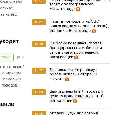
17:01
большинство
телят у волгоградского
 случае
животновода
ть на них
Память погибшего на СВО
16:37
волгоградца увековечат на ж/д
станции в Волгограде
уходят
В России появилась первая
16:10
брендированная мобильная
связь благотворительной
организации
нтарии
0
ые выходные"
Две электрички развезут
15:32
онавирусом.
болельщиков «Ротора» 9
августа
 несколько
 поводов...
Вымогателю Infiniti, золота и
15:20
денег у волгоградца дали 10
лет колонии
шение
МегаФон улучшил связь в
15:05