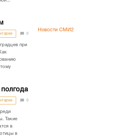
ой...
м
Новости СМИ2
нтарии
0
градцев при
Как
дованию
этому
 полгода
нтарии
0
среди
ы. Такие
атся в
отицы в