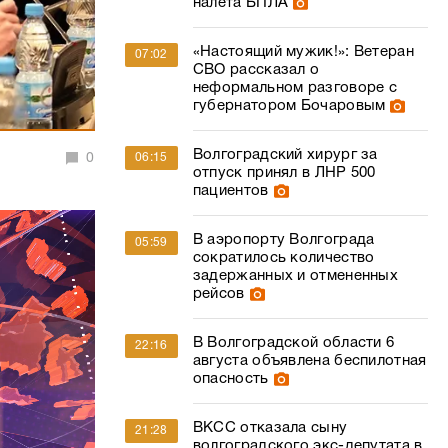
налета БПЛА
«Настоящий мужик!»: Ветеран
07:02
СВО рассказал о
неформальном разговоре с
губернатором Бочаровым
Волгоградский хирург за
0
06:15
отпуск принял в ЛНР 500
пациентов
В аэропорту Волгограда
05:59
сократилось количество
задержанных и отмененных
рейсов
В Волгоградской области 6
22:16
августа объявлена беспилотная
опасность
ВКСС отказала сыну
21:28
волгоградского экс-депутата в