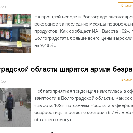
Комме
8:29
На прошлой неделе в Волгограде зафиксиро
рекордное за последние месяцы подорожан
продуктов. Как сообщает ИА «Высота 102», 
Волгоградстата больше всего цены выросли 
на 9,46%...
градской области ширится армия безр
Комме
8:55
Неблагоприятная тенденция наметилась в с
занятости в Волгоградской области. Как со
«Высота 102», по данным Росстата в феврал
безработицы в регионе составил 5,7%. В Во
области не могут...