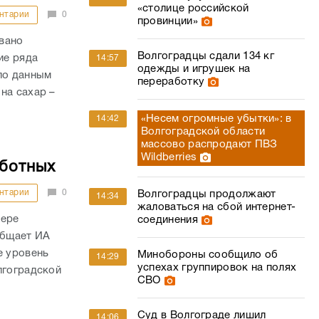
«столице российской
нтарии
0
провинции»
вано
Волгоградцы сдали 134 кг
ие ряда
14:57
одежды и игрушек на
по данным
переработку
на сахар –
«Несем огромные убытки»: в
14:42
Волгоградской области
массово распродают ПВЗ
Wildberries
аботных
нтарии
0
Волгоградцы продолжают
14:34
жаловаться на сбой интернет-
фере
соединения
общает ИА
е уровень
Минобороны сообщило об
14:29
успехах группировок на полях
лгоградской
СВО
Суд в Волгограде лишил
14:06