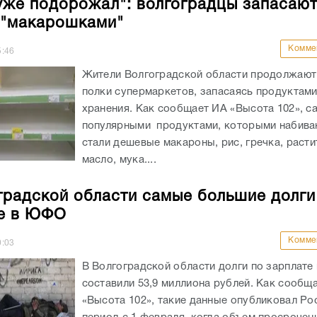
уже подорожал": волгоградцы запасаю
 "макарошками"
Комме
5:46
Жители Волгоградской области продолжают
полки супермаркетов, запасаясь продуктами
хранения. Как сообщает ИА «Высота 102», 
популярными продуктами, которыми набива
стали дешевые макароны, рис, гречка, раст
масло, мука....
градской области самые большие долги
е в ЮФО
Комме
0:03
В Волгоградской области долги по зарплате 
составили 53,9 миллиона рублей. Как сообщ
«Высота 102», такие данные опубликовал Рос