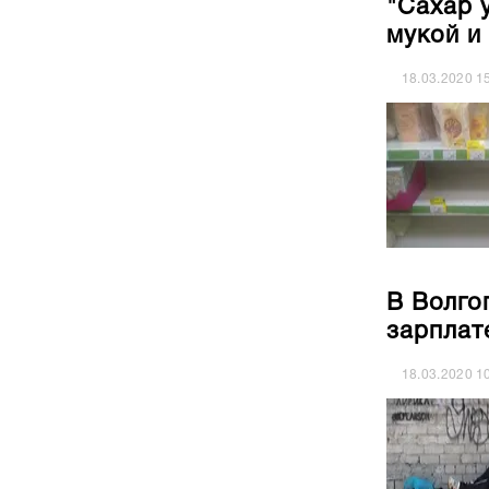
"Сахар 
мукой и
18.03.2020
1
В Волго
зарплат
18.03.2020
1