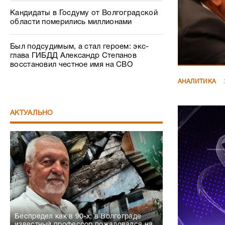
Кандидаты в Госдуму от Волгоградской
области померились миллионами
Был подсудимым, а стал героем: экс-
глава ГИБДД Александр Степанов
восстановил честное имя на СВО
АНАЛИТИКА
АКТУАЛЬНО
Беспредел как в 90-х: в Волгограде
известный профессор пожаловался на