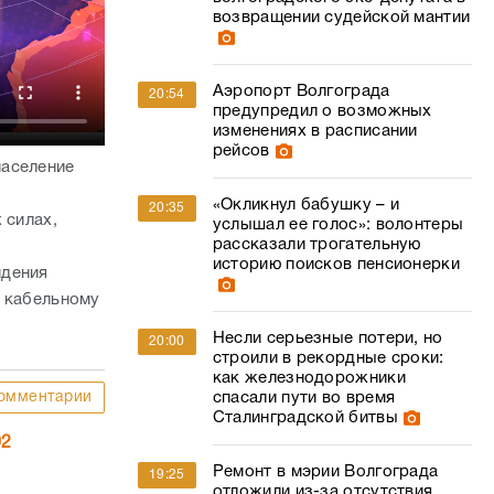
возвращении судейской мантии
Аэропорт Волгограда
20:54
предупредил о возможных
изменениях в расписании
рейсов
население
«Окликнул бабушку – и
20:35
 силах,
услышал ее голос»: волонтеры
рассказали трогательную
историю поисков пенсионерки
идения
о кабельному
Несли серьезные потери, но
20:00
строили в рекордные сроки:
как железнодорожники
омментарии
спасали пути во время
Сталинградской битвы
02
Ремонт в мэрии Волгограда
19:25
отложили из-за отсутствия