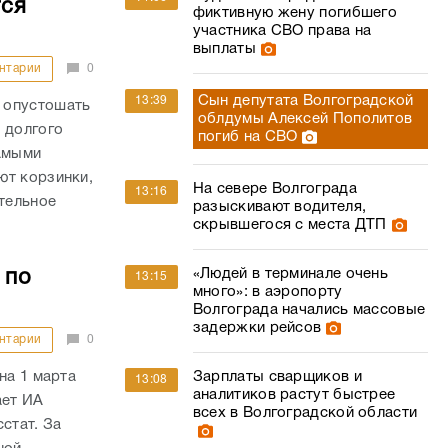
тся
фиктивную жену погибшего
участника СВО права на
выплаты
нтарии
0
Сын депутата Волгоградской
13:39
 опустошать
облдумы Алексей Пополитов
 долгого
погиб на СВО
самыми
ют корзинки,
На севере Волгограда
13:16
ительное
разыскивают водителя,
скрывшегося с места ДТП
«Людей в терминале очень
 по
13:15
много»: в аэропорту
Волгограда начались массовые
задержки рейсов
нтарии
0
на 1 марта
Зарплаты сварщиков и
13:08
аналитиков растут быстрее
ает ИА
всех в Волгоградской области
стат. За