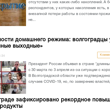
отсутствии у них каких-либо накоплений. А 
респондентов, у которых накопления есть, в
внезапной потери работы в состоянии прожи
не...
ости домашнего режима: волгоградцы 
нные выходные»
Комме
8:34
Президент России объявил в стране "длинн
с 30 марта по 3 апреля из-за ситуации с кор
В Волгоградской области уже подтверждено
случаев COVID-19, но, по заверению властей,
граде зафиксировано рекордное повы
продукты