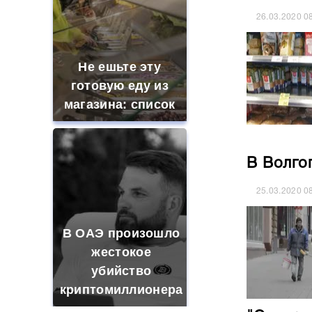
26.03.2020
0
Не ешьте эту
готовую еду из
магазина: список
В Волго
25.03.2020
0
В ОАЭ произошло
жестокое
убийство
криптомиллионера