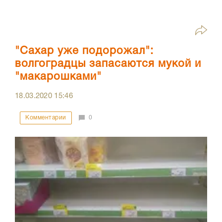
"Сахар уже подорожал":
волгоградцы запасаются мукой и
"макарошками"
18.03.2020
15:46
Комментарии
0