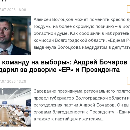
7.07.2026
16:09
Алексей Волоцков может поменять кресло д
Госдумы на более скромную позицию – в Во
областной думе. Как сообщили в избирател
комиссии Волгоградской области, «Единая Р
выдвинула Волоцкова кандидатом в депутаты
 команду на выборы»: Андрей Бочаров
дарил за доверие «ЕР» и Президента
7.07.2026
13:28
Заседание президиума регионального полит
провел губернатор Волгоградской области и
реготделения партии Андрей Бочаров. Он вы
словами благодарности к Президенту, «Един
а также к партийцам и жителям...