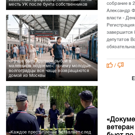
собрание в 2
месть УК после бунта собственников
Александр Ф
власти - Де
Регистрация
завершится 
депутатов В
обязательна
«Лучше быть крупной рыбой в
/
маленьком водоеме»: почему молодые
волгоградцы все чаще возвращаются
домой из Москвы
Е
«Докуме
ветеран
«Каждое преступление оставляет след