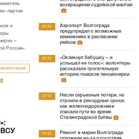
иниматель
возвращении судейской мантии
ии» партии
Аэропорт Волгограда
реля и
20:54
предупредил о возможных
боры
изменениях в расписании
мериз –
рейсов
ой России».
«Окликнул бабушку – и
20:35
услышал ее голос»: волонтеры
омментарии
рассказали трогательную
историю поисков пенсионерки
02
Несли серьезные потери, но
20:00
строили в рекордные сроки:
как железнодорожники
спасали пути во время
Сталинградской битвы
»:
 ВСУ
Ремонт в мэрии Волгограда
19:25
отложили из-за отсутствия