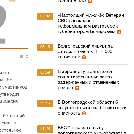
налета БПЛА
«Настоящий мужик!»: Ветеран
07:02
СВО рассказал о
неформальном разговоре с
губернатором Бочаровым
Волгоградский хирург за
06:15
отпуск принял в ЛНР 500
0
пациентов
В аэропорту Волгограда
ьного
05:59
сократилось количество
службе
задержанных и отмененных
х участников
рейсов
 утвердит
раймериз
В Волгоградской области 6
22:16
августа объявлена беспилотная
опасность
- 59-летний
 силы в
ВКСС отказала сыну
21:28
вительное
волгоградского экс-депутата в