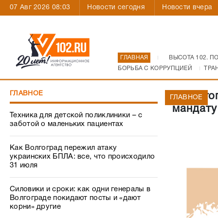
07 Авг 2026 08:03
Новости сегодня
Новости вчера
ГЛАВНАЯ
ВЫСОТА 102. П
БОРЬБА С КОРРУПЦИЕЙ
ТРА
ГЛАВНОЕ
В Волго
ГЛАВНОЕ
мандату
Техника для детской поликлиники – с
заботой о маленьких пациентах
Как Волгоград пережил атаку
украинских БПЛА: все, что происходило
31 июля
Силовики и сроки: как одни генералы в
Волгограде покидают посты и «дают
корни» другие