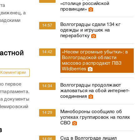
«столице российской
ата
провинции»
движенец, а
радскими
Волгоградцы сдали 134 кг
14:57
одежды и игрушек на
переработку
«Несем огромные убытки»: в
ластной
14:42
Волгоградской области
массово распродают ПВЗ
Wildberries
Комментарии
ло первое
Волгоградцы продолжают
14:34
жаловаться на сбой интернет-
гпарламента.
соединения
на документы
Немировский
Минобороны сообщило об
14:29
успехах группировок на полях
СВО
в
Суд в Волгограде лишил
14:06