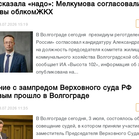
сказала «надо»: Мелкумова согласовал
авы облкомЖКХ
3.07.2026
15:19
В Волгограде сегодня президиум реготделе
России» согласовал кандидатуру Александр
на должность председателя комитета жилищ
коммунального хозяйства Волгоградской об
сообщает ИА «Высота 102», информация об 
опубликована на...
ие с зампредом Верховного суда РФ
ым прошло в Волгограде
3.07.2026
11:35
В Волгограде сегодня, 3 июля, состоялось о
совещание судей, в котором приняли участи
заместитель Председателя Верховного Суд