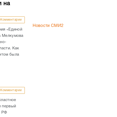
и на
Комментарии
Новости СМИ2
ния «Единой
а Мелкумова
но-
ласти. Как
этом была
Комментарии
бластное
е первый
а РФ