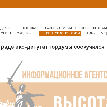
ОДКАСТ
ПОЛИТИКА
РАССЛЕДОВАНИЯ
ПРОИСШЕСТВИЯ
НСПОРТ
ЭКОЛОГИЯ
РЕГИОН ТУРИСТИЧЕСКИЙ
АВТО
ФЕД
граде экс-депутат гордумы соскучился 