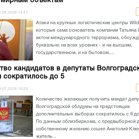
 мирным объектам
1.08.2026
14:47
Атаки на крупные логистические центры Wildb
которые сама основатель компании Татьяна 
актом международного терроризма, обсужд
буквально на всех уровнях - и на высшем,
государственном, и на бытовом,...
тво кандидатов в депутаты Волгоградс
 сократилось до 5
9.07.2026
10:25
Количество желающих получить мандат депу
Волгоградской облдумы на предстоящих
дополнительных выборах сократилось с 6 до
По данным облизбиркома, с предвыборной д
собственному желанию сошел Анатолий Клю
житель...