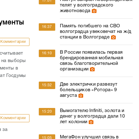
17:01
телят у волгоградского
животновода
кументы
Память погибшего на СВО
16:37
волгоградца увековечат на ж/д
станции в Волгограде
Комментарии
В России появилась первая
ссчитывает
16:10
брендированная мобильная
й на выборы
связь благотворительной
ументы в
организации
тат Госдумы
Две электрички развезут
15:32
болельщиков «Ротора» 9
августа
Вымогателю Infiniti, золота и
15:20
денег у волгоградца дали 10
Комментарии
лет колонии
 за
МегаФон улучшил связь в
15:05