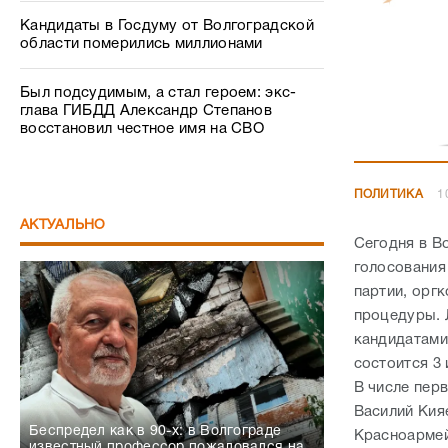
Кандидаты в Госдуму от Волгоградской
области померились миллионами
Был подсудимым, а стал героем: экс-
глава ГИБДД Александр Степанов
восстановил честное имя на СВО
ПОЛИТИКА
1
АКТУАЛЬНО
Сегодня в В
голосования
партии, орг
процедуры. 
кандидатами
состоится 3
В числе пер
Василий Кия
Беспредел как в 90-х: в Волгограде
Красноармей
известный профессор пожаловался на