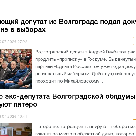
ющий депутат из Волгограда подал до
тие в выборах
0.07.2026
07:22
Волгоградский депутат Андрей Гимбатов ра
продлить «прописку» в Госдуме. Выдвинуты
партией «Единая Россия», он уже подал док
региональный избирком. Действующий депу
проходит по Михайловскому...
о экс-депутата Волгоградской облдумы
уют пятеро
3.07.2026
10:41
Пятеро волгоградцев планируют побороться
вакантное место в областной думе, которое