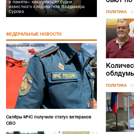
бьют по
в памяти»: как проходят будни
известного следователя Владимира
Сурова
ПОЛИТИКА
0
ФЕДЕРАЛЬНЫЕ НОВОСТИ
Федеральные новости
Количес
облдумы
ПОЛИТИКА
2
Сапёры МЧС получили статус ветеранов
СВО
Федеральные новости