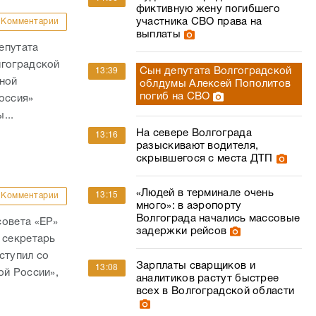
фиктивную жену погибшего
участника СВО права на
Комментарии
выплаты
епутата
лгоградской
Сын депутата Волгоградской
13:39
ьной
облдумы Алексей Пополитов
погиб на СВО
оссия»
...
На севере Волгограда
13:16
разыскивают водителя,
скрывшегося с места ДТП
«Людей в терминале очень
13:15
Комментарии
много»: в аэропорту
Волгограда начались массовые
совета «ЕР»
задержки рейсов
 секретарь
ступил со
Зарплаты сварщиков и
13:08
ой России»,
аналитиков растут быстрее
всех в Волгоградской области