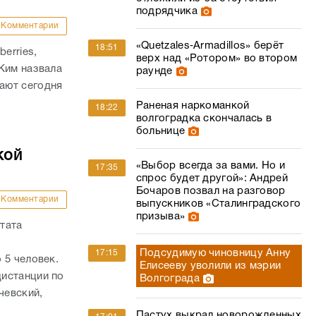
подрядчика
Комментарии
«Quetzales‑Armadillos» берёт
18:51
erries,
верх над «Ротором» во втором
Ким назвала
раунде
ают сегодня
Раненая наркоманкой
18:22
волгоградка скончалась в
больнице
кой
«Выбор всегда за вами. Но и
17:35
спрос будет другой»: Андрей
Бочаров позвал на разговор
Комментарии
выпускников «Сталинградского
призыва»
тата
Подсудимую чиновницу Анну
17:15
 5 человек.
Елисееву уволили из мэрии
истанции по
Волгограда
чевский,
Пастух выкрал новорожденных