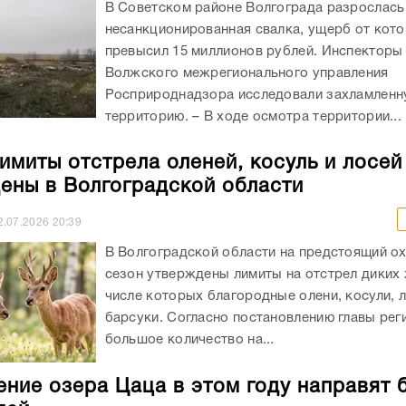
В Советском районе Волгограда разрослась
несанкционированная свалка, ущерб от кот
превысил 15 миллионов рублей. Инспекторы
Волжского межрегионального управления
Росприроднадзора исследовали захламленн
территорию. – В ходе осмотра территории...
имиты отстрела оленей, косуль и лосей
ены в Волгоградской области
2.07.2026
20:39
В Волгоградской области на предстоящий о
сезон утверждены лимиты на отстрел диких 
числе которых благородные олени, косули, л
барсуки. Согласно постановлению главы рег
большое количество на...
ение озера Цаца в этом году направят 