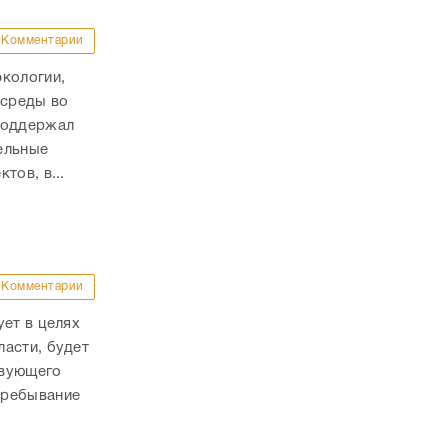
Комментарии
экологии,
 среды во
поддержал
ельные
тов, в...
Комментарии
ует в целях
асти, будет
твующего
Пребывание