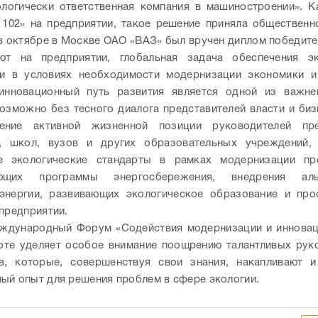
логически ответственная компания в машиностроении». 
102» на предприятии, такое решение приняла общественн
 в октябре в Москве ОАО «ВАЗ» был вручен диплом победит
ют на предприятии, глобальная задача обеспечения эк
ти в условиях необходимости модернизации экономики и
инновационный путь развития является одной из важне
озможно без тесного диалога представителей власти и биз
ение активной жизненной позиции руководителей пр
й, школ, вузов и других образовательных учреждений,
е экологические стандарты в рамках модернизации пр
яющих программы энергосбережения, внедрения альт
энергии, развивающих экологическое образование и про
 предприятии.
еждународный Форум «Содействия модернизации и инновац
оте уделяет особое внимание поощрению талантливых рук
ов, которые, совершенствуя свои знания, накапливают и
ый опыт для решения проблем в сфере экологии.