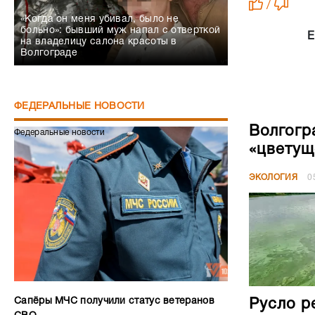
/
«Когда он меня убивал, было не
больно»: бывший муж напал с отверткой
Е
на владелицу салона красоты в
Волгограде
ФЕДЕРАЛЬНЫЕ НОВОСТИ
Волгогр
Федеральные новости
«цветущ
ЭКОЛОГИЯ
0
Сапёры МЧС получили статус ветеранов
Русло р