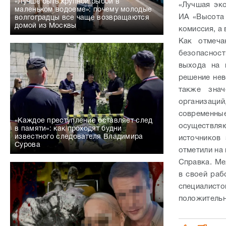
«Лучше быть крупной рыбой в
«Лучшая эко
маленьком водоеме»: почему молодые
ИА «Высота 
волгоградцы все чаще возвращаются
домой из Москвы
комиссия, а
Как отмеча
безопаснос
выхода на 
решение нев
также знач
организаци
современны
«Каждое преступление оставляет след
осуществл
в памяти»: как проходят будни
известного следователя Владимира
источников 
Сурова
отметили на
Справка. М
в своей раб
специалист
положительн