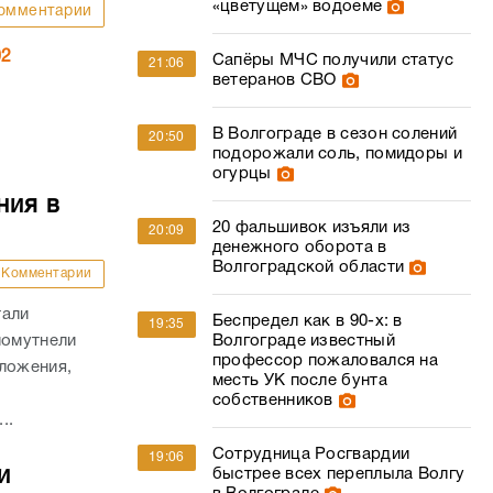
«цветущем» водоеме
омментарии
02
Сапёры МЧС получили статус
21:06
ветеранов СВО
В Волгограде в сезон солений
20:50
подорожали соль, помидоры и
огурцы
ния в
20 фальшивок изъяли из
20:09
денежного оборота в
Волгоградской области
Комментарии
тали
Беспредел как в 90-х: в
19:35
помутнели
Волгограде известный
профессор пожаловался на
зложения,
месть УК после бунта
собственников
..
Сотрудница Росгвардии
19:06
и
быстрее всех переплыла Волгу