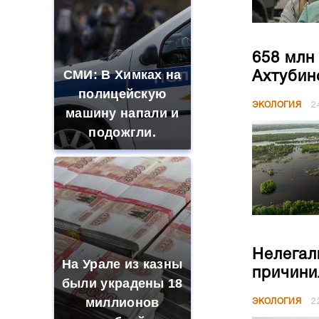
658 млн
СМИ: В Химках на
Ахтубин
полицейскую
ЭКОЛОГИЯ
2
машину напали и
подожгли.
Нелегал
На Урале из казны
причини
были украдены 18
миллионов
ЭКОЛОГИЯ
2