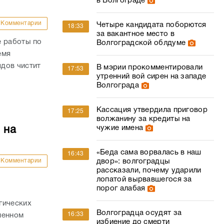
в Волгограде
Комментарии
Четыре кандидата поборются
18:33
за вакантное место в
е работы по
Волгоградской облдуме
емя
дов чистит
В мэрии прокомментировали
17:53
утренний вой сирен на западе
Волгограда
Кассация утвердила приговор
17:25
волжанину за кредиты на
чужие имена
 на
«Беда сама ворвалась в наш
16:43
Комментарии
двор»: волгоградцы
рассказали, почему ударили
лопатой вырвавшегося за
порог алабая
гических
Волгоградца осудят за
16:33
ленном
избиение до смерти