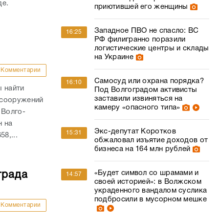
де.
приютившей его женщины
Западное ПВО не спасло: ВС
16:25
РФ филигранно поразили
логистические центры и склады
на Украине
Комментарии
Самосуд или охрана порядка?
16:10
ы найти
Под Волгоградом активисты
заставили извиняться на
 сооружений
камеру «опасного типа»
 Волго-
н на
Экс-депутат Коротков
15:31
8,...
обжаловал изъятие доходов от
бизнеса на 164 млн рублей
«Будет символ со шрамами и
града
14:57
своей историей»: в Волжском
украденного вандалом суслика
подбросили в мусорном мешке
Комментарии