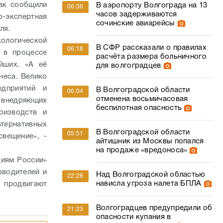
Как сообщили
В аэропорту Волгограда на 13
06:36
часов задерживаются
о-экспертная
сочинские авиарейсы
еля.
ологической
В СФР рассказали о правилах
06:18
 в процессе
расчёта размера больничного
йших. «А её
для волгоградцев
неса. Велико
едприятий и
В Волгоградской области
06:04
отменена восьмичасовая
 внедряющих
беспилотная опасность
оизводств и
ернативных
В Волгоградской области
05:51
свещение», -
айтишник из Москвы попался
на продаже «вредоноса»
иям России»
оводителей и
Над Волгоградской областью
22:28
нависла угроза налета БПЛА
 продвигают
Волгоградцев предупредили об
21:23
опасности купания в