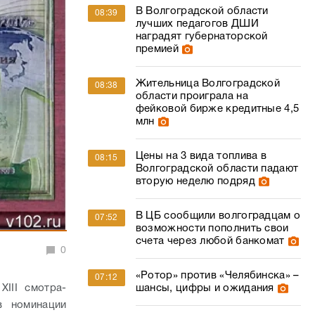
В Волгоградской области
08:39
лучших педагогов ДШИ
наградят губернаторской
премией
Жительница Волгоградской
08:38
области проиграла на
фейковой бирже кредитные 4,5
млн
Цены на 3 вида топлива в
08:15
Волгоградской области падают
вторую неделю подряд
В ЦБ сообщили волгоградцам о
07:52
возможности пополнить свои
счета через любой банкомат
0
«Ротор» против «Челябинска» –
07:12
III смотра-
шансы, цифры и ожидания
в номинации