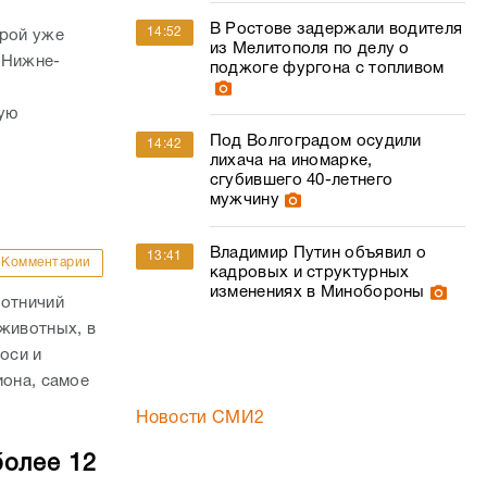
В Ростове задержали водителя
14:52
орой уже
из Мелитополя по делу о
 Нижне-
поджоге фургона с топливом
ую
Под Волгоградом осудили
14:42
лихача на иномарке,
сгубившего 40-летнего
мужчину
Владимир Путин объявил о
13:41
Комментарии
кадровых и структурных
изменениях в Минобороны
хотничий
животных, в
оси и
иона, самое
Новости СМИ2
более 12