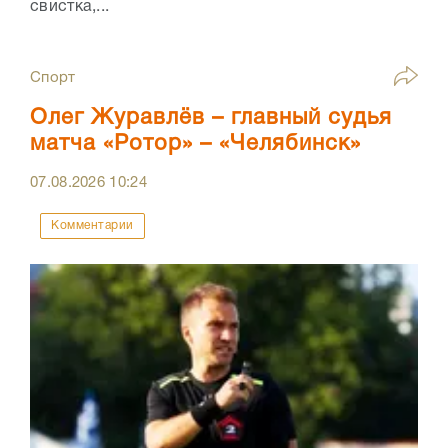
свистка,...
Спорт
Олег Журавлёв – главный судья
матча «Ротор» – «Челябинск»
07.08.2026
10:24
Комментарии