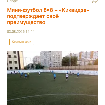
Спорт
Мини‑футбол 8×8 – «Киквидзе»
подтверждает своё
преимущество
03.08.2026
11:44
Комментарии