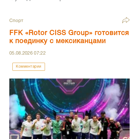
Спорт
FFK «Rotor CISS Group» готовится
к поединку с мексиканцами
05.08.2026
07:22
Комментарии