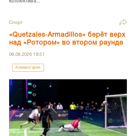
коллектива...
Спорт
«Quetzales‑Armadillos» берёт верх
над «Ротором» во втором раунде
06.08.2026
18:51
Комментарии