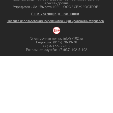
Александровна
Учредитель ИА "Высота 102" - ООО "СВЖ "ОСТРОВ"
Политика конфиденциальности
Правила использования, перепечатки и цитирования материалов
Электронная почта: info@v102.ru
Редакция: (8442) 78-19-76
+7(937) 55-66-102
Рекламная служба: +7 (937) 102-5-102