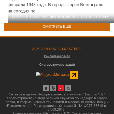
февраля 1943 года. В городе–герое Волгограде
на сегодня по...
ВЕТЕРАНЫ ВОЗЛАГАЮТ ЦВЕТЫ ВМЕСТЕ С ГЛАВОЙ РЕГИОНА
СМОТРЕТЬ ЕЩЁ
2006-2026 ООО "СВЖ"ОСТРОВ"
Реклама на сайте
Системы рекомендаций
Сетевое издание Информационное агентство "Высота 102"
зарегистрировано Федеральной службой по надзору в сфере
связи, информационных технологий и массовых коммуникаций
(Роскомнадзор). Регистрационный номер Эл № ФС77-73619 от
07.09.2018г.
Главный редактор ИА "Высота 102" Соколова Евгения