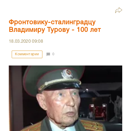
Фронтовику-сталинградцу
Владимиру Турову - 100 лет
18.03.2020
09:08
Комментарии
0