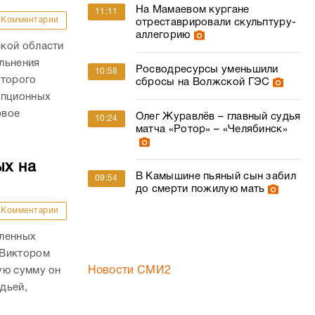
На Мамаевом кургане
11:11
Комментарии
отреставрировали скульптуру-
аллегорию
кой области
льнения
Росводресурсы уменьшили
10:58
оторого
сбросы на Волжской ГЭС
упционных
рвое
Олег Журавлёв – главный судья
10:24
матча «Ротор» – «Челябинск»
ых на
В Камышине пьяный сын забил
09:54
до смерти пожилую мать
Комментарии
пленных
 Виктором
ую сумму он
Новости СМИ2
удьей,