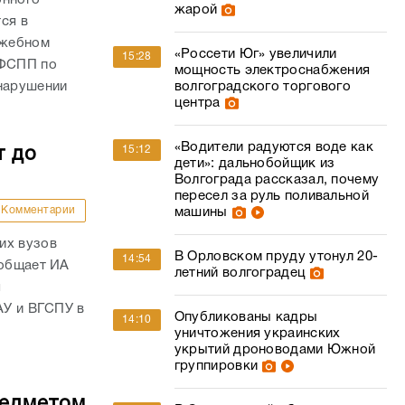
жарой
ся в
ужебном
«Россети Юг» увеличили
15:28
УФСПП по
мощность электроснабжения
 нарушении
волгоградского торгового
центра
«Водители радуются воде как
15:12
т до
дети»: дальнобойщик из
Волгограда рассказал, почему
пересел за руль поливальной
Комментарии
машины
их вузов
В Орловском пруду утонул 20-
14:54
ообщает ИА
летний волгоградец
я
АУ и ВГСПУ в
Опубликованы кадры
14:10
уничтожения украинских
укрытий дроноводами Южной
группировки
редметом