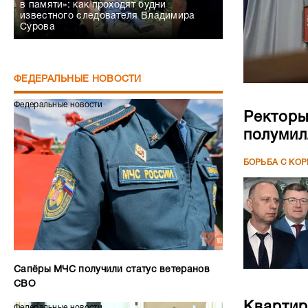
в памяти»: как проходят будни
известного следователя Владимира
Сурова
ФЕДЕРАЛЬНЫЕ НОВОСТИ
Федеральные новости
Ректоры
полумил
БОРЬБА С КО
Сапёры МЧС получили статус ветеранов
СВО
Квартир
Федеральные новости