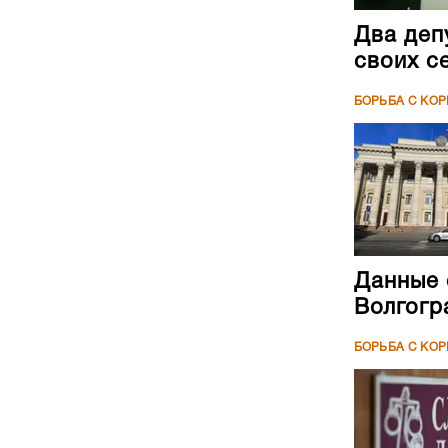
Два деп
своих с
БОРЬБА С КО
Данные 
Волгогр
БОРЬБА С КО