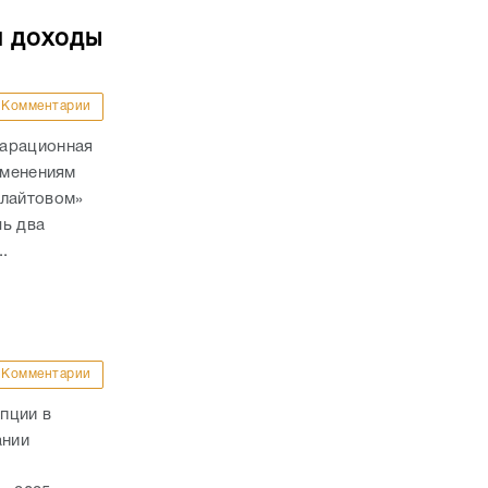
и доходы
Комментарии
ларационная
зменениям
«лайтовом»
шь два
.
Комментарии
пции в
ании