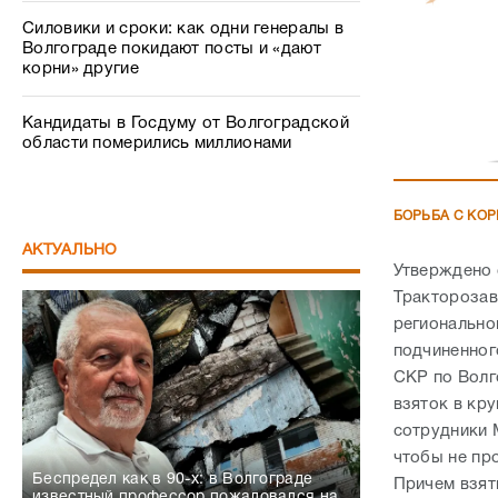
Силовики и сроки: как одни генералы в
Волгограде покидают посты и «дают
корни» другие
Кандидаты в Госдуму от Волгоградской
области померились миллионами
БОРЬБА С КО
АКТУАЛЬНО
Утверждено 
Тракторозав
регионально
подчиненног
СКР по Волг
взяток в кру
сотрудники 
чтобы не пр
Беспредел как в 90-х: в Волгограде
Причем взят
известный профессор пожаловался на