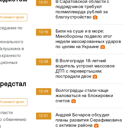
В Саратовской области с
14:01
подрядчиков требуют
полмиллиарда рублей за
благоустройство
Комментарии
седание по
Били на суше и в море:
13:16
Минобороны подвело итог
недели массированных ударов
ионального
по целям на Украине
Галушкина в
охранного
В Волгограде 18-летний
12:58
пционных
водитель устроил массовое
ДТП с перевертышем:
пострадали двое
предстал
Волгоградцы стали чаще
12:49
жаловаться на блокировки
счетов
Комментарии
бласти
Андрей Бочаров обсудил
12:21
по обвинению
планы развития Серафимовича
с активом района
я