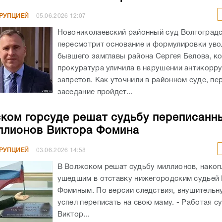
РРУПЦИЕЙ
05.06.2026
12:07
Новониколаевский районный суд Волгоградс
пересмотрит основание и формулировки уво
бывшего замглавы района Сергея Белова, к
прокуратура уличила в нарушении антикорр
запретов. Как уточнили в районном суде, пе
заседание пройдет...
ком горсуде решат судьбу переписанн
ллионов Виктора Фомина
РРУПЦИЕЙ
03.06.2026
14:58
В Волжском решат судьбу миллионов, нако
ушедшим в отставку нижегородским судьей
Фоминым. По версии следствия, внушительн
успел переписать на свою маму. - Работая с
Виктор...