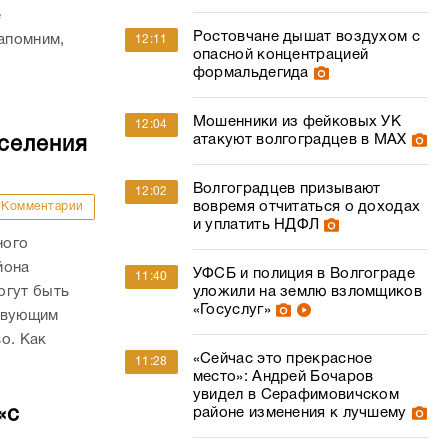
е
Ростовчане дышат воздухом с
апомним,
12:11
опасной концентрацией
формальдегида
Мошенники из фейковых УК
12:04
атакуют волгоградцев в МАХ
оселения
Волгоградцев призывают
12:02
вовремя отчитаться о доходах
Комментарии
и уплатить НДФЛ
ного
йона
УФСБ и полиция в Волгограде
11:40
огут быть
уложили на землю взломщиков
«Госуслуг»
ствующим
о. Как
«Сейчас это прекрасное
11:28
место»: Андрей Бочаров
увидел в Серафимовичском
«с
районе изменения к лучшему