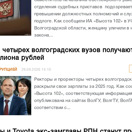
отделения судебных приставов подозревает
превышении должностных полномочий и сл
подлоге. Как сообщили ИА «Высота 102» в 
Волгоградской области, женщину уличили в
закона...
 четырех волгоградских вузов получаю
лиона рублей
РРУПЦИЕЙ
29.06.2026
14:10
Ректоры и проректоры четырех волгоградск
раскрыли свои зарплаты за 2025 год. Как с
«Высота 102», соответствующая информаци
опубликована на сайтах ВолГУ, ВолгТУ, ВолГ
соответствии с...
ы и Toyota экс-замглавы РПН станут п