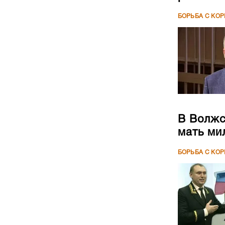
БОРЬБА С КО
В Волжс
мать ми
БОРЬБА С КО