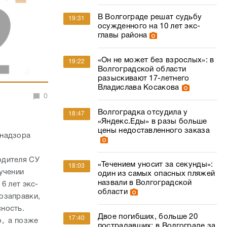
В Волгограде решат судьбу
19:31
осужденного на 10 лет экс-
главы района
«Он не может без взрослых»: в
19:22
Волгоградской области
разыскивают 17-летнего
Владислава Косакова
0
Волгоградка отсудила у
18:47
«Яндекс.Еды» в разы больше
цены недоставленного заказа
 надзора
одителя СУ
«Течением уносит за секунды»:
18:03
учении
один из самых опасных пляжей
назвали в Волгоградской
6 лет экс-
области
озаправки,
ность.
Двое погибших, больше 20
17:40
о, а позже
пострадавших: в Волгограде за