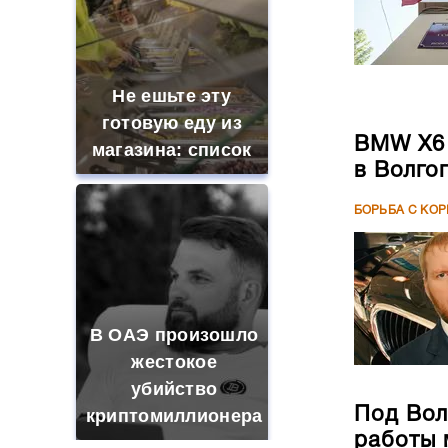
Не ешьте эту
готовую еду из
BMW X6 
магазина: список
в Волго
БОРЬБА С КО
В ОАЭ произошло
жестокое
убийство
Под Вол
криптомиллионера
работы 