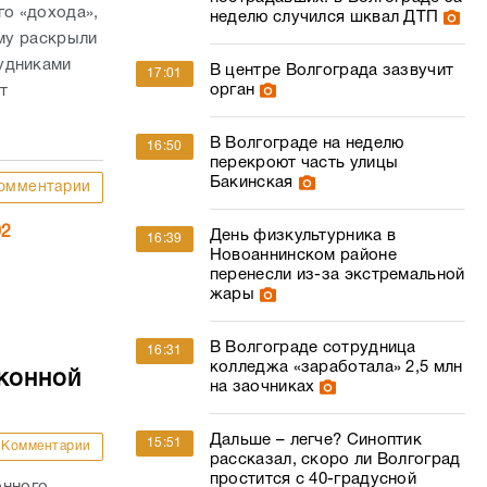
го «дохода»,
неделю случился шквал ДТП
ему раскрыли
удниками
В центре Волгограда зазвучит
17:01
орган
т
В Волгограде на неделю
16:50
перекроют часть улицы
Бакинская
омментарии
02
День физкультурника в
16:39
Новоаннинском районе
перенесли из-за экстремальной
жары
В Волгограде сотрудница
16:31
колледжа «заработала» 2,5 млн
конной
на заочниках
Дальше – легче? Синоптик
15:51
Комментарии
рассказал, скоро ли Волгоград
простится с 40-градусной
онного