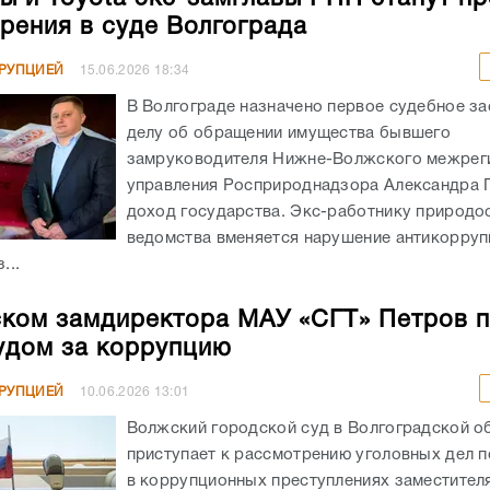
рения в суде Волгограда
РРУПЦИЕЙ
15.06.2026
18:34
В Волгограде назначено первое судебное за
делу об обращении имущества бывшего
замруководителя Нижне-Волжского межрег
управления Росприроднадзора Александра 
доход государства. Экс-работнику природо
ведомства вменяется нарушение антикорру
...
ком замдиректора МАУ «СГТ» Петров 
удом за коррупцию
РРУПЦИЕЙ
10.06.2026
13:01
Волжский городской суд в Волгоградской о
приступает к рассмотрению уголовных дел 
в коррупционных преступлениях заместител