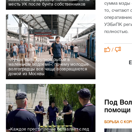
сумма мзды 
месть УК после бунта собственников
то, считают
оперативник
УЭБиПК реги
полностью.
/
«Лучше быть крупной рыбой в
Е
маленьком водоеме»: почему молодые
волгоградцы все чаще возвращаются
домой из Москвы
Под Вол
помощи 
БОРЬБА С КО
«Каждое преступление оставляет след