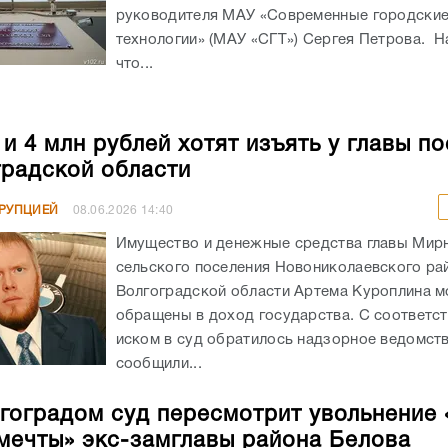
руководителя МАУ «Современные городски
технологии» (МАУ «СГТ») Сергея Петрова. Н
что...
и 4 млн рублей хотят изъять у главы п
градской области
РРУПЦИЕЙ
08.06.2026
14:40
Имущество и денежные средства главы Мир
сельского поселения Новониколаевского ра
Волгоградской области Артема Куроплина м
обращены в доход государства. С соответ
иском в суд обратилось надзорное ведомств
сообщили...
гоградом суд пересмотрит увольнение 
мечты» экс-замглавы района Белова