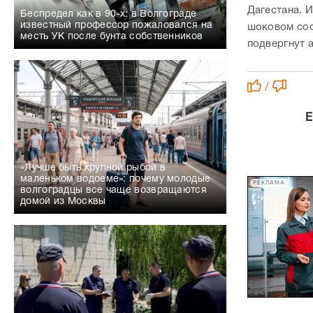
Дагестана. 
Беспредел как в 90-х: в Волгограде
известный профессор пожаловался на
шоковом сос
месть УК после бунта собственников
подвергнут 
/
Е
«Лучше быть крупной рыбой в
маленьком водоеме»: почему молодые
РЕКЛАМА
волгоградцы все чаще возвращаются
домой из Москвы