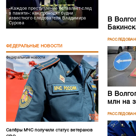
«Каждое преступление оставляет след
в памяти»: как проходят будни
известного следователя Владимира
В Волго
Сурова
Бакинск
РАССЛЕДОВА
ФЕДЕРАЛЬНЫЕ НОВОСТИ
Федеральные новости
В Волго
млн на 
РАССЛЕДОВА
Сапёры МЧС получили статус ветеранов