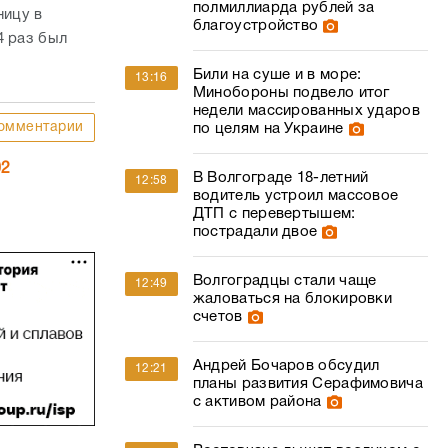
полмиллиарда рублей за
ницу в
благоустройство
4 раз был
Били на суше и в море:
13:16
Минобороны подвело итог
недели массированных ударов
омментарии
по целям на Украине
02
В Волгограде 18-летний
12:58
водитель устроил массовое
ДТП с перевертышем:
пострадали двое
Волгоградцы стали чаще
12:49
жаловаться на блокировки
счетов
Андрей Бочаров обсудил
12:21
планы развития Серафимовича
с активом района