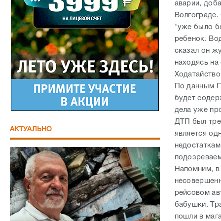
аварии, доб
Волгограде.
"уже было бе
ребенок. Вод
сказал он жу
находясь на
Ходатайство
По данным Г
будет содер
дела уже пр
ДТП был тре
АКТУАЛЬНО
является од
недостаткам
подозреваем
Напомним, в
несовершенн
рейсовом ав
бабушки. Тра
пошли в маг