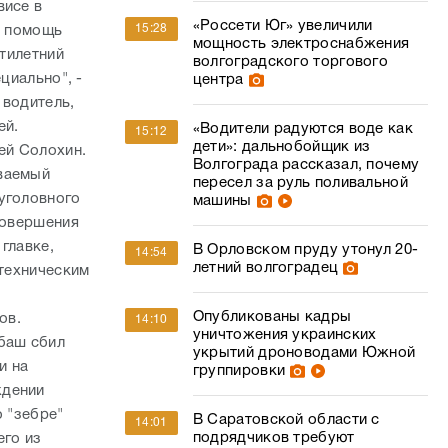
висе в
«Россети Юг» увеличили
15:28
ь помощь
мощность электроснабжения
ятилетний
волгоградского торгового
циально", -
центра
 водитель,
ей.
«Водители радуются воде как
15:12
дети»: дальнобойщик из
ей Солохин.
Волгограда рассказал, почему
еваемый
пересел за руль поливальной
уголовного
машины
совершения
главке,
В Орловском пруду утонул 20-
14:54
летний волгоградец
 техническим
Опубликованы кадры
ов.
14:10
уничтожения украинских
рбаш сбил
укрытий дроноводами Южной
и на
группировки
ждении
о "зебре"
В Саратовской области с
14:01
подрядчиков требуют
его из