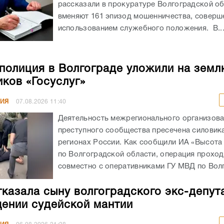
рассказали в прокуратуре Волгоградской об
вменяют 161 эпизод мошенничества, соверш
использованием служебного положения. В..
полиция в Волгограде уложили на земл
ков «Госуслуг»
НИЯ
07.08.2026
11:40
Деятельность межрегионального организов
преступного сообщества пресечена силовика
регионах России. Как сообщили ИА «Высота
по Волгоградской области, операция прохо
совместно с оперативниками ГУ МВД по Волг
казала сыну волгоградского экс-депут
ении судейской мантии