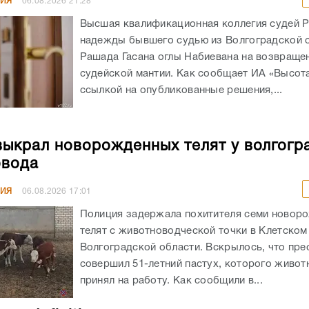
НИЯ
06.08.2026
21:28
Высшая квалификационная коллегия судей 
надежды бывшего судью из Волгоградской 
Рашада Гасана оглы Набиевана на возвраще
судейской мантии. Как сообщает ИА «Высота
ссылкой на опубликованные решения,...
выкрал новорожденных телят у волгогр
овода
НИЯ
06.08.2026
17:01
Полиция задержала похитителя семи новор
телят с животноводческой точки в Клетском
Волгоградской области. Вскрылось, что пре
совершил 51-летний пастух, которого живот
принял на работу. Как сообщили в...