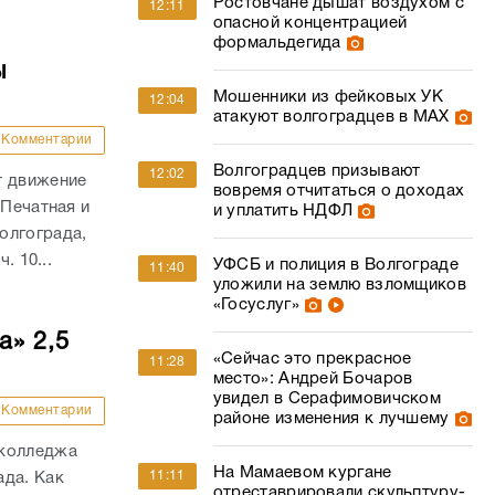
Ростовчане дышат воздухом с
12:11
опасной концентрацией
формальдегида
ы
Мошенники из фейковых УК
12:04
атакуют волгоградцев в МАХ
Комментарии
Волгоградцев призывают
12:02
т движение
вовремя отчитаться о доходах
 Печатная и
и уплатить НДФЛ
олгограда,
. 10...
УФСБ и полиция в Волгограде
11:40
уложили на землю взломщиков
«Госуслуг»
а» 2,5
«Сейчас это прекрасное
11:28
место»: Андрей Бочаров
увидел в Серафимовичском
Комментарии
районе изменения к лучшему
 колледжа
На Мамаевом кургане
11:11
ада. Как
отреставрировали скульптуру-