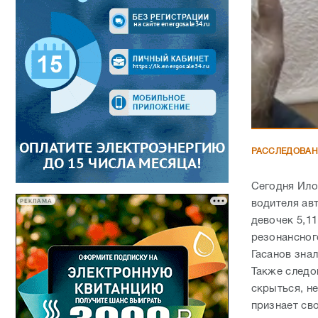
РАССЛЕДОВА
Сегодня Ило
РЕКЛАМА
водителя ав
девочек 5,1
резонансног
Гасанов знал
Также следо
скрыться, н
признает сво