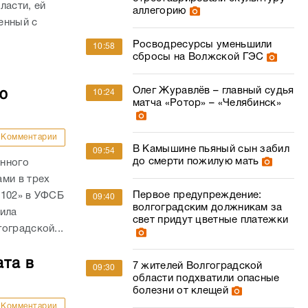
ласти, ей
аллегорию
енный с
.
Росводресурсы уменьшили
10:58
сбросы на Волжской ГЭС
Олег Журавлёв – главный судья
ю
10:24
матча «Ротор» – «Челябинск»
Комментарии
В Камышине пьяный сын забил
09:54
до смерти пожилую мать
анного
ми в трех
Первое предупреждение:
 102» в УФСБ
09:40
волгоградским должникам за
дила
свет придут цветные платежки
оградской...
ата в
7 жителей Волгоградской
09:30
области подхватили опасные
болезни от клещей
Комментарии