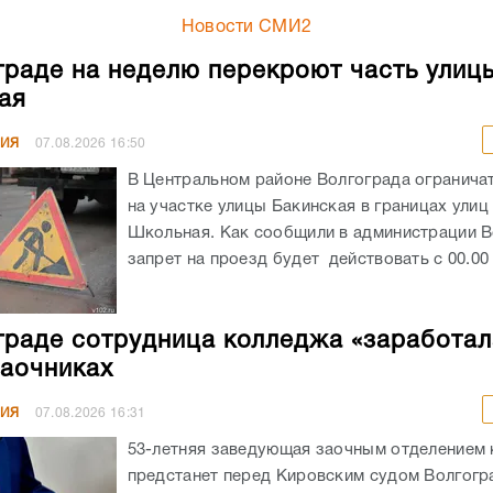
Новости СМИ2
граде на неделю перекроют часть улиц
ая
НИЯ
07.08.2026
16:50
В Центральном районе Волгограда огранича
на участке улицы Бакинская в границах улиц
Школьная. Как сообщили в администрации В
запрет на проезд будет действовать с 00.00 ч
граде сотрудница колледжа «заработал
заочниках
НИЯ
07.08.2026
16:31
53-летняя заведующая заочным отделением
предстанет перед Кировским судом Волгогр