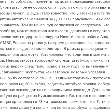
авив, что собирался починить тормоза в ближайшем автосер
 Скрываться он не собирался, а просто понял, что оказыват
ссмысленно". В суде стало известно, что у Гасанова есть п
итель автобуса извинился за ДТП. "Так получилось. Я не спе
рналистам. Тем не менее, суд согласился со следствием, что
 свободе, может скрыться или оказать давление на свидетел
 следствия поддержал прокурор Иловлинского района Андр
У МВД России по региону, на время расследования подозр
жаться в следственном изоляторе. В рамках расследования 
оведен ряд экспертиз. Установлено, что водитель в момент 
зв. Неисправность тормозной системы автобуса, уточнили в 
ной из версий следствия. Только в этом году по выявленным
, связанных с эксплуатацией автобуса, которым управлял
ый, было составлено свыше 10 административных протокол
 воскресенье, 30 октября, водитель автобуса Москва-Избе
олетних пешеходов на нерегулируемом переходе. Дети ехал
тобусе из райцентра Кумылженская в Волгоград в сопрово
гедия произошла на 73 км трассы во время стоянки. Дети п
азин через дорогу и попали под колеса автобуса, следовавш