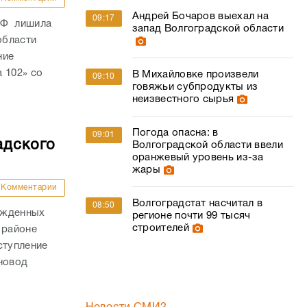
Андрей Бочаров выехал на
09:17
РФ лишила
запад Волгоградской области
области
ние
 102» со
В Михайловке произвели
09:10
говяжьи субпродукты из
неизвестного сырья
Погода опасна: в
09:01
адского
Волгоградской области ввели
оранжевый уровень из-за
жары
Комментарии
Волгоградстат насчитал в
08:50
ожденных
регионе почти 99 тысяч
строителей
 районе
ступление
новод