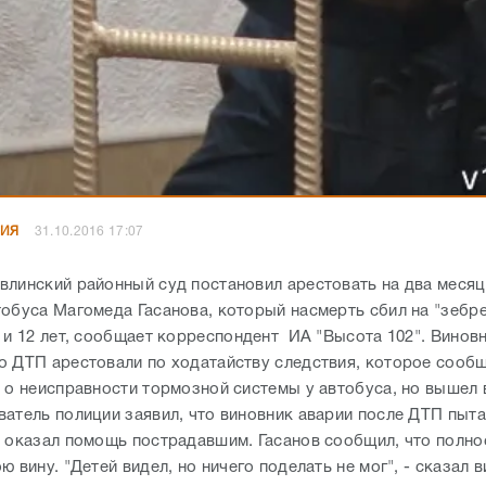
НИЯ
31.10.2016 17:07
влинский районный суд постановил арестовать на два месяц
тобуса Магомеда Гасанова, который насмерть сбил на "зебре
1 и 12 лет, сообщает корреспондент ИА "Высота 102". Винов
о ДТП арестовали по ходатайству следствия, которое сообщ
 о неисправности тормозной системы у автобуса, но вышел 
ватель полиции заявил, что виновник аварии после ДТП пыт
е оказал помощь пострадавшим. Гасанов сообщил, что полн
ю вину. "Детей видел, но ничего поделать не мог", - сказал 