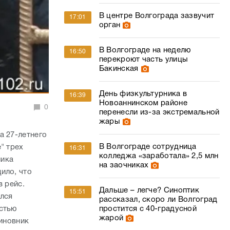
В центре Волгограда зазвучит
17:01
орган
В Волгограде на неделю
16:50
перекроют часть улицы
Бакинская
День физкультурника в
16:39
Новоаннинском районе
0
перенесли из-за экстремальной
жары
а 27-летнего
В Волгограде сотрудница
" трех
16:31
колледжа «заработала» 2,5 млн
ника
на заочниках
ило, что
в рейс.
Дальше – легче? Синоптик
15:51
ался
рассказал, скоро ли Волгоград
остью
простится с 40-градусной
жарой
виновник