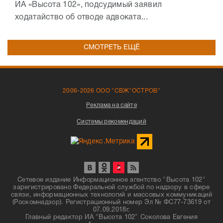
ИА «Высота 102», подсудимый заявил
ходатайство об отводе адвоката...
СМОТРЕТЬ ЕЩЁ
2006-2026 ООО "СВЖ"ОСТРОВ"
Реклама на сайте
Системы рекомендаций
Сетевое издание Информационное агентство "Высота 102"
зарегистрировано Федеральной службой по надзору в сфере
связи, информационных технологий и массовых коммуникаций
(Роскомнадзор). Регистрационный номер Эл № ФС77-73619 от
07.09.2018г.
Главный редактор ИА "Высота 102" Соколова Евгения