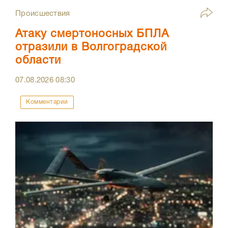
Происшествия
Атаку смертоносных БПЛА
отразили в Волгоградской
области
07.08.2026
08:30
Комментарии