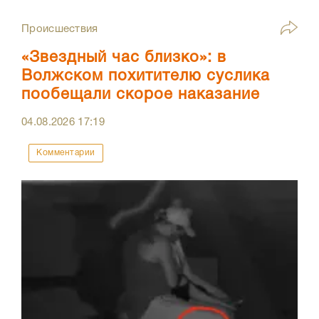
Происшествия
«Звездный час близко»: в
Волжском похитителю суслика
пообещали скорое наказание
04.08.2026
17:19
Комментарии