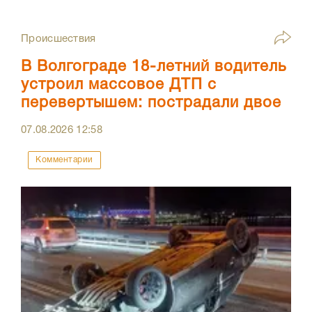
Происшествия
В Волгограде 18-летний водитель
устроил массовое ДТП с
перевертышем: пострадали двое
07.08.2026
12:58
Комментарии