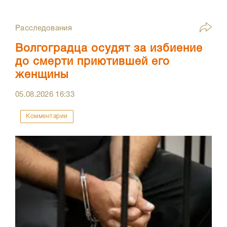
Расследования
Волгоградца осудят за избиение
до смерти приютившей его
женщины
05.08.2026
16:33
Комментарии