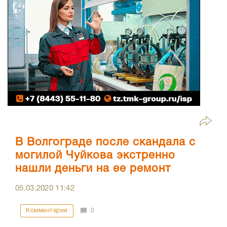
В Волгограде после скандала с
могилой Чуйкова экстренно
нашли деньги на ее ремонт
05.03.2020
11:42
Комментарии
0