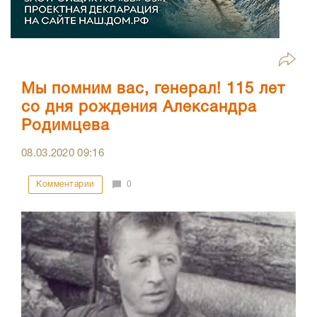
Мы помним вас, генерал! 115 лет
со дня рождения Александра
Родимцева
08.03.2020
09:16
Комментарии
0