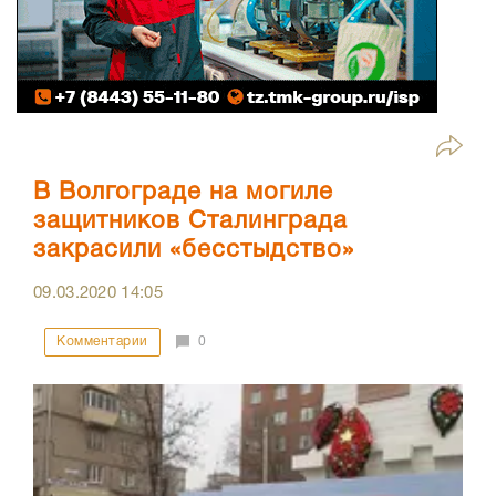
В Волгограде на могиле
защитников Сталинграда
закрасили «бесстыдство»
09.03.2020
14:05
Комментарии
0