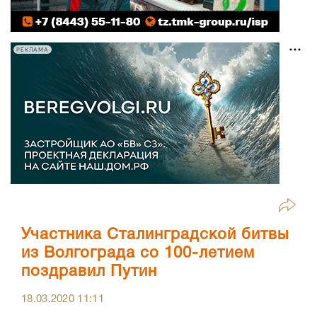
РЕКЛАМА
Участника Сталинградской битвы
из Волгограда со 100-летием
поздравил Путин
18.03.2020
11:11