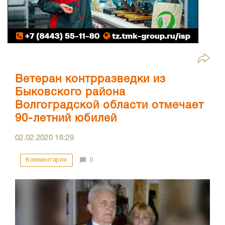
Ветеран контрразведки из
Быковского района
Волгоградской области отмечает
90-летний юбилей
02.02.2020
16:29
Комментарии
0