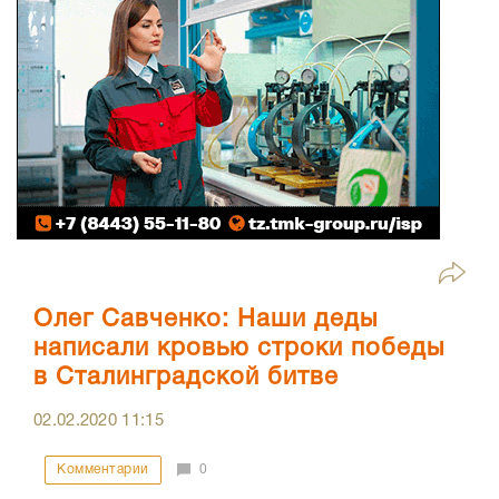
Олег Савченко: Наши деды
написали кровью строки победы
в Сталинградской битве
02.02.2020
11:15
Комментарии
0