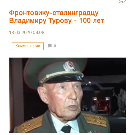
Фронтовику-сталинградцу
Владимиру Турову - 100 лет
18.03.2020
09:08
Комментарии
0