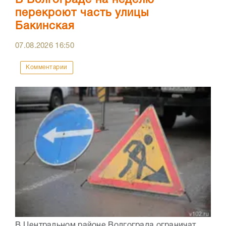
В Волгограде на неделю
перекроют часть улицы
Бакинская
07.08.2026
16:50
Комментарии
В Центральном районе Волгограда ограничат