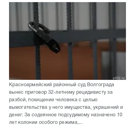
Красноармейский районный суд Волгограда
вынес приговор 32-летнему рецидивисту за
разбой, похищение человека с целью
вымогательства у него имущества, украшений и
денег. За содеянное подсудимому назначено 10
лет колонии особого режима,...