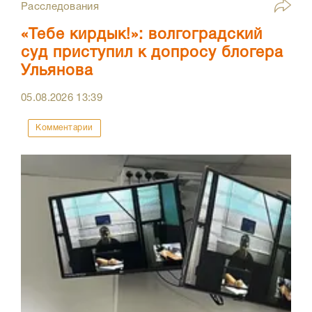
Расследования
«Тебе кирдык!»: волгоградский
суд приступил к допросу блогера
Ульянова
05.08.2026
13:39
Комментарии