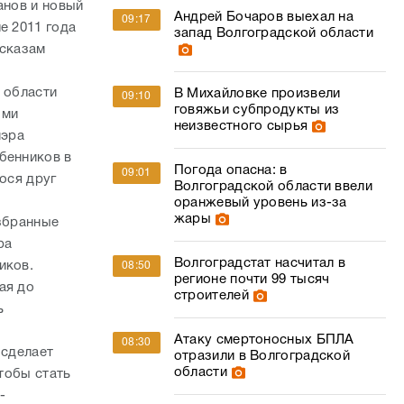
анов и новый
Андрей Бочаров выехал на
09:17
е 2011 года
запад Волгоградской области
ссказам
 области
В Михайловке произвели
09:10
говяжьи субпродукты из
ыми
неизвестного сырья
мэра
бенников в
Погода опасна: в
09:01
ося друг
Волгоградской области ввели
оранжевый уровень из-за
жары
избранные
ра
Волгоградстат насчитал в
иков.
08:50
регионе почти 99 тысяч
ая до
строителей
ь
Атаку смертоносных БПЛА
08:30
 сделает
отразили в Волгоградской
области
чтобы стать
-