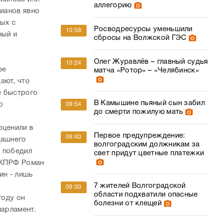
аллегорию
рианов явно
ных с
Росводресурсы уменьшили
10:58
ный и
сбросы на Волжской ГЭС
Олег Журавлёв – главный судья
10:24
фе
матча «Ротор» – «Челябинск»
ают, что
е быстрого
В Камышине пьяный сын забил
ю
09:54
до смерти пожилую мать
оценили в
Первое предупреждение:
09:40
дашнего
волгоградским должникам за
о победил
свет придут цветные платежки
т КПРФ Роман
ин - лишь
7 жителей Волгоградской
09:30
области подхватили опасные
году он
болезни от клещей
парламент.