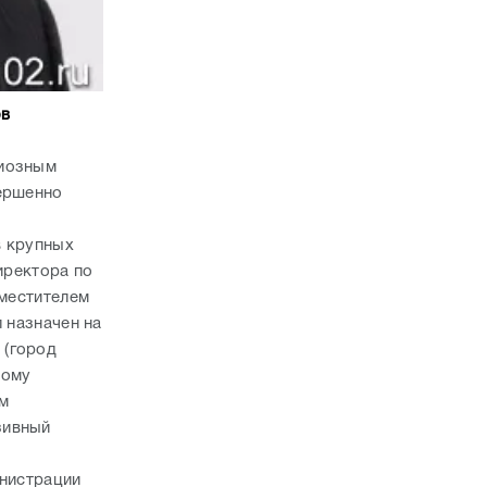
ов
циозным
вершенно
в крупных
иректора по
аместителем
 назначен на
 (город
кому
м
зивный
инистрации