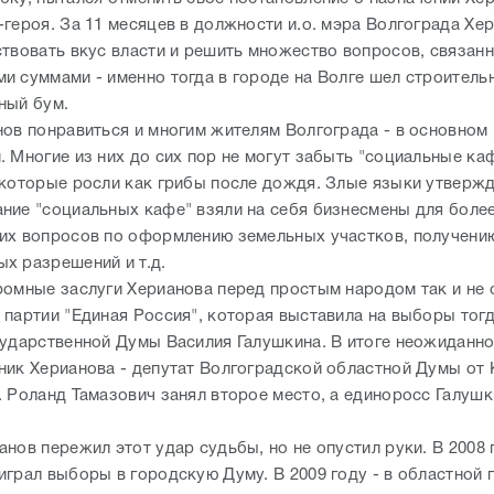
-героя. За 11 месяцев в должности и.о. мэра Волгограда Хе
ствовать вкус власти и решить множество вопросов, связан
и суммами - именно тогда в городе на Волге шел строитель
ный бум.
нов понравиться и многим жителям Волгограда - в основном
. Многие из них до сих пор не могут забыть "социальные ка
 которые росли как грибы после дождя. Злые языки утвержд
ние "социальных кафе" взяли на себя бизнесмены для боле
их вопросов по оформлению земельных участков, получени
х разрешений и т.д.
ромные заслуги Херианова перед простым народом так и не 
 партии "Единая Россия", которая выставила на выборы тог
сударственной Думы Василия Галушкина. В итоге неожиданн
ник Херианова - депутат Волгоградской областной Думы о
. Роланд Тамазович занял второе место, а единоросс Галушк
нов пережил этот удар судьбы, но не опустил руки. В 2008 
играл выборы в городскую Думу. В 2009 году - в областной 