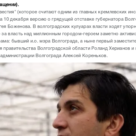
ращении).
вестия" (которое считают одним из главных кремлевских ин
а 10 декабря версию о грядущей отставке губернатора Вол
гея Боженова. В волгоградских кулуарах власти ходят упорн
е за власть над миллионным городом-героем заметно активи
зама: бывший и.о. мэра Волгограда, а ныне первый заместит
я правительства Волгоградской области Роланд Херианов и
 администрации Волгограда Алексей Кореньков.