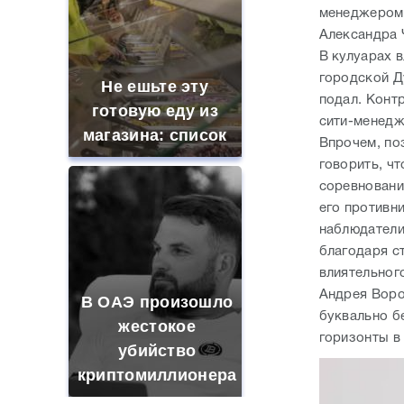
менеджером 
Александра 
В кулуарах 
городской Д
Не ешьте эту
подал. Конт
готовую еду из
сити-менедж
магазина: список
Впрочем, по
говорить, чт
соревновани
его противни
наблюдатели
благодаря с
влиятельног
Андрея Воро
В ОАЭ произошло
буквально б
жестокое
горизонты в 
убийство
криптомиллионера