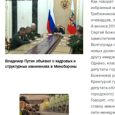
Как говорят
избранный м
Гребенников
очевидцев, 
А весной 20
Сергей Боже
заместителя
Волгограда 
новых должно
другу имидж
Владимир Путин объявил о кадровых и
Однако, кла
структурных изменениях в Минобороны
депутаты го
Боженова) р
Креатурой г
депутата об
городского) 
Говорят, чт
ставку именн
сити-менедж