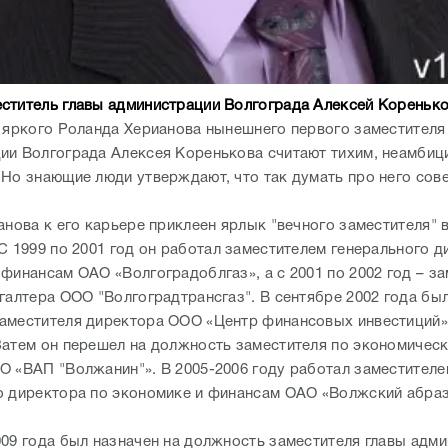
ститель главы администрации Волгограда Алексей Кореньк
т яркого Роланда Херианова нынешнего первого заместителя
ии Волгограда Алексея Коренькова считают тихим, неамби
 Но знающие люди утверждают, что так думать про него со
анова к его карьере приклеен ярлык "вечного заместителя" 
С 1999 по 2001 год он работал заместителем генерального д
 финансам ОАО «Волгоградоблгаз», а с 2001 по 2002 год – з
галтера ООО "Волгоградтрансгаз". В сентябре 2002 года был
аместителя директора ООО «Центр финансовых инвестиций»
Затем он перешел на должность заместителя по экономичес
О «ВАП "Волжанин"». В 2005-2006 году работал заместителе
о директора по экономике и финансам ОАО «Волжский абра
009 года был назначен на должность заместителя главы адм