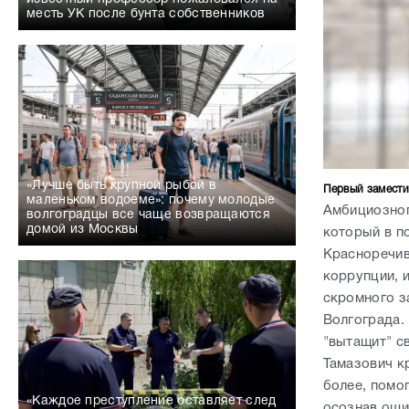
месть УК после бунта собственников
«Лучше быть крупной рыбой в
Первый замести
маленьком водоеме»: почему молодые
Амбициозног
волгоградцы все чаще возвращаются
домой из Москвы
который в по
Красноречив
коррупции, 
скромного з
Волгограда. 
"вытащит" с
Тамазович кр
более, помо
«Каждое преступление оставляет след
осознав оши