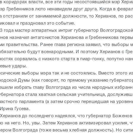
 в коридорах власти, все эти годы несостоявшийся мэр Хери
эр Гребенников люто ненавидели друг друга. Когда в феврал
а отстранили от занимаемой должности, то Херианов, по ра
ликовал и праздновал это событие.
13 года мастер аппаратных интриг губернатор Волгоградской
нов назначил антагонистов Херианова и Гребенникова перв
ми правительства. Ранее глава региона заявил, что выборы 
обязательно будут всенародными. И поэтому Херианов с Гре
стях сорвались с низкого старта в пиар-гонку, попутно нан
евые удары.
ссические выборы мэра так и не состоялись. Вместо этого 
родской Думы (как говорят, по прямому указанию губернато
ешили избрать главу Волгограда из числа народных избранн
убернатора стала хваткая сельская учительница, дослуживш
ластного парламента (а затем срочно перешедшая на уровен
Ирина Гусева.
о Херианов до последнего надеялся, что губернатор Боженов
о на него. Но, увы. Затем Херианов активизировал усилия, 
ером Волгограда (тоже весьма хлебная должность). Но сити