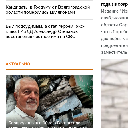
года ( в сок
Кандидаты в Госдуму от Волгоградской
Издание "Из
области померились миллионами
опубликовал
области Сер
Был подсудимым, а стал героем: экс-
глава ГИБДД Александр Степанов
что в борьб
восстановил честное имя на СВО
два первых 
председател
заместитель
АКТУАЛЬНО
Беспредел как в 90-х: в Волгограде
известный профессор пожаловался на