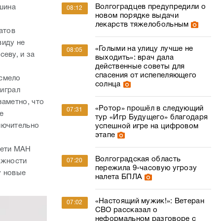
Волгоградцев предупредили о
шина
08:12
новом порядке выдачи
лекарств тяжелобольным
атов
виду не
«Голыми на улицу лучше не
08:05
еву, и за
выходить»: врач дала
действенные советы для
спасения от испепеляющего
 смело
солнца
ыиграл
заметно, что
«Ротор» прошёл в следующий
07:31
ие
тур «Игр Будущего» благодаря
лючительно
успешной игре на цифровом
этапе
сети МАН
Волгоградская область
ожности
07:20
пережила 9-часовую угрозу
у новые
налета БПЛА
«Настоящий мужик!»: Ветеран
07:02
СВО рассказал о
неформальном разговоре с