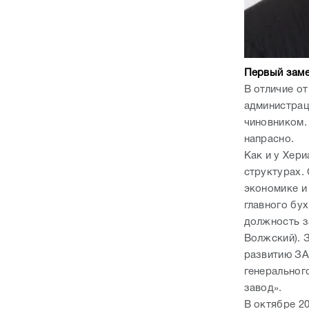
Первый заме
В отличие о
администрац
чиновником.
напрасно.
Как и у Хери
структурах. 
экономике и
главного бух
должность з
Волжский). 
развитию ЗА
генеральног
завод».
В октябре 2