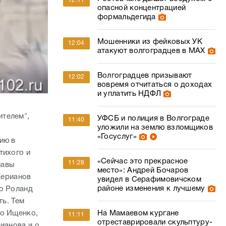
12:11
опасной концентрацией
формальдегида
Мошенники из фейковых УК
12:04
атакуют волгоградцев в МАХ
Волгоградцев призывают
12:02
вовремя отчитаться о доходах
и уплатить НДФЛ
ителем",
УФСБ и полиция в Волгограде
11:40
уложили на землю взломщиков
«Госуслуг»
ию в
тихого и
«Сейчас это прекрасное
11:28
лавы
место»: Андрей Бочаров
Херианов
увидел в Серафимовичском
районе изменения к лучшему
то Роланд
ть. Тем
то Ищенко,
На Мамаевом кургане
11:11
отреставрировали скульптуру-
ианова и.о.