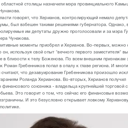
областной столицы назначили мэра провинциального Камы
Чунакова.
власти говорят, что Херианов, контролирующий немало депут
умы, был взбешен такими решениями губернатора. Однако, 
ролируемые им депутаты дружно проголосовали и за мэра Гус
ера Чунакова.
зитивные моменты приобрел и Херианов. Во-первых, можно
о он, используя свой опыт "вечного первого заместителя" в
е в близости к телу Боженова. По всем внешним признакам 
к Роман Гребенников попал в опалу к главе региона. И мног
 считают, что дезавуирование Гребенникова произошло иск
тараниям Роланда Херианова. Во-вторых, Херианов получил
о финансового союзника - владельца крупнейшей торговой 
бьева. Это говорит о том, что сейчас его финансовые возм
езграничны. И это безусловно открывает ловкому Херианов
политике.