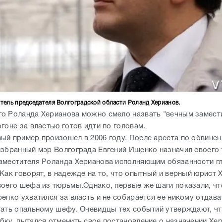
тель председателя Волгоградской области Роланд Херианов.
о Роланда Херианова можно смело назвать "вечным замест
гоне за властью готов идти по головам.
ый пример произошел в 2006 году. После ареста по обвинен
избранный мэр Волгограда Евгений Ищенко назначил своего 
аместителя Роланда Херианова исполняющим обязанности г
Как говорят, в надежде на то, что опытный и верный юрист 
воего шефа из тюрьмы.Однако, первые же шаги показали, ч
епко ухватился за власть и не собирается ее никому отдава
гать опальному шефу. Очевидцы тех событий утверждают, ч
бку, пытался отменить свое постановление о назначении Хер