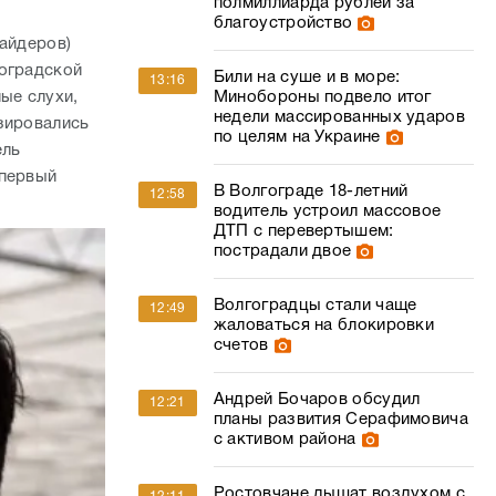
полмиллиарда рублей за
благоустройство
сайдеров)
гоградской
Били на суше и в море:
13:16
Минобороны подвело итог
ые слухи,
недели массированных ударов
зировались
по целям на Украине
ель
 первый
В Волгограде 18-летний
12:58
водитель устроил массовое
ДТП с перевертышем:
пострадали двое
Волгоградцы стали чаще
12:49
жаловаться на блокировки
счетов
Андрей Бочаров обсудил
12:21
планы развития Серафимовича
с активом района
Ростовчане дышат воздухом с