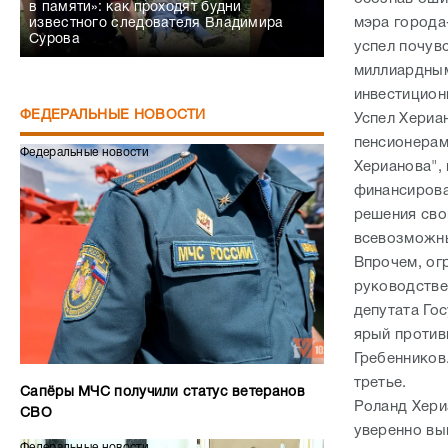
в памяти»: как проходят будни
мэра города
известного следователя Владимира
Сурова
успел почув
миллиардным
инвестицион
ФЕДЕРАЛЬНЫЕ НОВОСТИ
Успел Хериа
пенсионерам
Федеральные новости
Херианова",
финансирова
решения сво
всевозможны
Впрочем, ог
руководстве
депутата Го
ярый против
Гребенников
третье.
Сапёры МЧС получили статус ветеранов
Роланд Хериа
СВО
уверенно вы
Федеральные новости