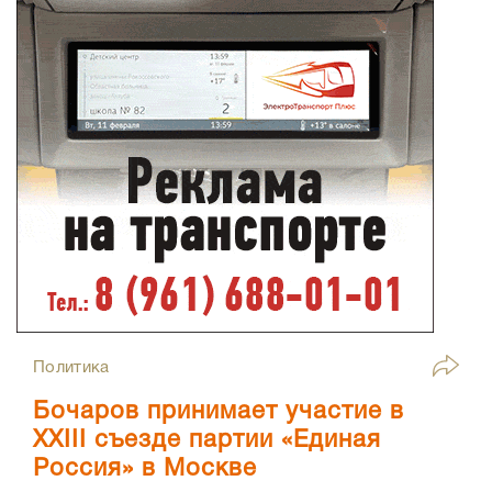
Политика
Бочаров принимает участие в
XXIII съезде партии «Единая
Россия» в Москве