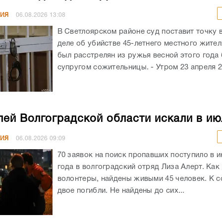
НИЯ
06.08.2026
13:08
В Светлоярском районе суд поставит точку 
деле об убийстве 45-летнего местного жите
был расстрелян из ружья весной этого год
супругом сожительницы. - Утром 23 апреля 20
лей Волгоградской области искали в ию
НИЯ
06.08.2026
09:09
70 заявок на поиск пропавших поступило в и
года в волгоградский отряд Лиза Алерт. Как
волонтеры, найдены живыми 45 человек. К 
двое погибли. Не найдены до сих...