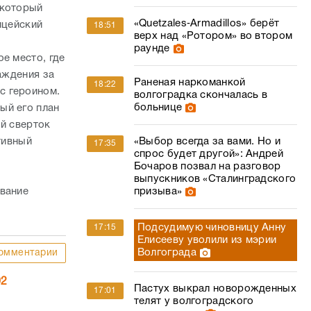
 который
«Quetzales‑Armadillos» берёт
ицейский
18:51
верх над «Ротором» во втором
раунде
е место, где
аждения за
Раненая наркоманкой
18:22
с героином.
волгоградка скончалась в
больнице
ый его план
ый сверток
тивный
«Выбор всегда за вами. Но и
17:35
спрос будет другой»: Андрей
Бочаров позвал на разговор
а
выпускников «Сталинградского
ование
призыва»
Подсудимую чиновницу Анну
17:15
Елисееву уволили из мэрии
Волгограда
омментарии
02
Пастух выкрал новорожденных
17:01
телят у волгоградского