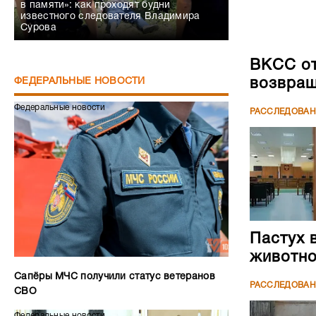
в памяти»: как проходят будни
известного следователя Владимира
Сурова
ВКСС от
возвращ
ФЕДЕРАЛЬНЫЕ НОВОСТИ
Федеральные новости
РАССЛЕДОВА
Пастух 
животн
Сапёры МЧС получили статус ветеранов
РАССЛЕДОВА
СВО
Федеральные новости