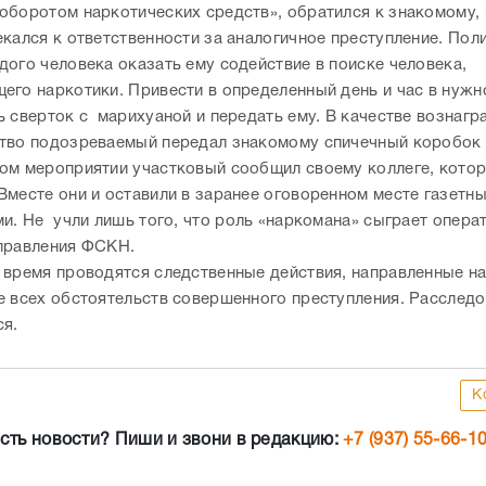
оборотом наркотических средств», обратился к знакомому,
екался к ответственности за аналогичное преступление. Пол
дого человека оказать ему содействие в поиске человека,
его наркотики. Привести в определенный день и час в нужно
ь сверток с марихуаной и передать ему. В качестве вознагр
тво подозреваемый передал знакомому спичечный коробок 
ом мероприятии участковый сообщил своему коллеге, котор
Вместе они и оставили в заранее оговоренном месте газетн
ми. Не учли лишь того, что роль «наркомана» сыграет опера
правления ФСКН.
 время проводятся следственные действия, направленные н
е всех обстоятельств совершенного преступления. Расслед
ся.
К
сть новости? Пиши и звони в редакцию:
+7 (937) 55-66-1