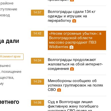
 районе
ступление
Волгоградцы сдали 134 кг
14:57
новод
одежды и игрушек на
переработку
«Несем огромные убытки»: в
14:42
Волгоградской области
ца дали
массово распродают ПВЗ
Wildberries
Комментарии
Волгоградцы продолжают
14:34
жаловаться на сбой интернет-
 вынес
соединения
, похищение
ущества,
Минобороны сообщило об
14:29
му
успехах группировок на полях
.
СВО
летнего
Суд в Волгограде лишил
14:06
фиктивную жену погибшего