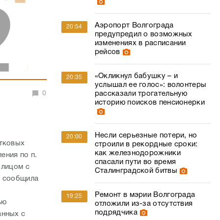
Аэропорт Волгограда
20:54
предупредил о возможных
изменениях в расписании
рейсов
«Окликнул бабушку – и
20:35
услышал ее голос»: волонтеры
0
рассказали трогательную
историю поисков пенсионерки
Несли серьезные потери, но
20:00
стковых
строили в рекордные сроки:
как железнодорожники
ения по п.
спасали пути во время
 лицом с
Сталинградской битвы
» сообщила
Ремонт в мэрии Волгограда
19:25
ью
отложили из-за отсутствия
подрядчика
анных с