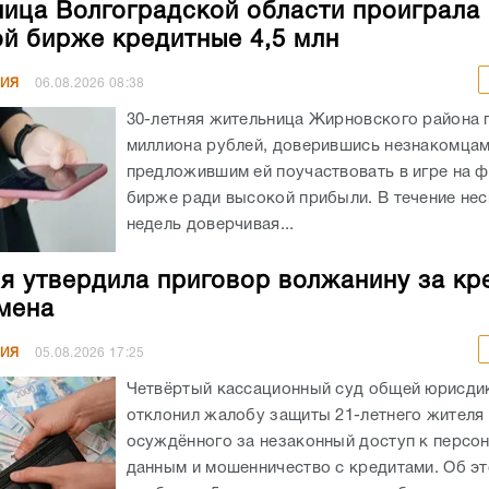
ица Волгоградской области проиграла 
й бирже кредитные 4,5 млн
НИЯ
06.08.2026
08:38
30-летняя жительница Жирновского района 
миллиона рублей, доверившись незнакомцам
предложившим ей поучаствовать в игре на 
бирже ради высокой прибыли. В течение не
недель доверчивая...
я утвердила приговор волжанину за кр
мена
НИЯ
05.08.2026
17:25
Четвёртый кассационный суд общей юрисди
отклонил жалобу защиты 21-летнего жителя
осуждённого за незаконный доступ к персо
данным и мошенничество с кредитами. Об э