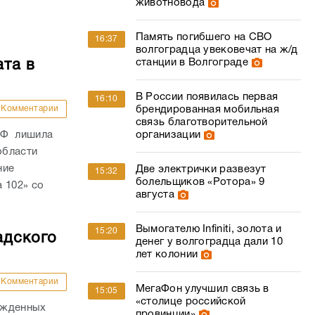
животновода
Память погибшего на СВО
16:37
волгоградца увековечат на ж/д
станции в Волгограде
ата в
В России появилась первая
16:10
Комментарии
брендированная мобильная
связь благотворительной
РФ лишила
организации
области
ние
Две электрички развезут
15:32
болельщиков «Ротора» 9
 102» со
августа
Вымогателю Infiniti, золота и
15:20
адского
денег у волгоградца дали 10
лет колонии
Комментарии
МегаФон улучшил связь в
15:05
«столице российской
ожденных
провинции»