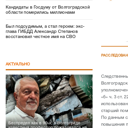
Кандидаты в Госдуму от Волгоградской
области померились миллионами
Был подсудимым, а стал героем: экс-
глава ГИБДД Александр Степанов
восстановил честное имя на СВО
РАССЛЕДОВА
АКТУАЛЬНО
Следственны
Волгоградск
уполномочен
«б» ч. 3 ст.
использован
старший пом
По данным с
Беспредел как в 90-х: в Волгограде
повышения п
известный профессор пожаловался на