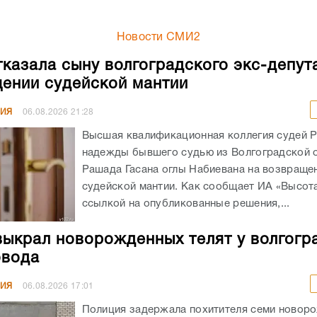
Новости СМИ2
казала сыну волгоградского экс-депут
ении судейской мантии
НИЯ
06.08.2026
21:28
Высшая квалификационная коллегия судей 
надежды бывшего судью из Волгоградской 
Рашада Гасана оглы Набиевана на возвраще
судейской мантии. Как сообщает ИА «Высота
ссылкой на опубликованные решения,...
выкрал новорожденных телят у волгогр
овода
НИЯ
06.08.2026
17:01
Полиция задержала похитителя семи новор