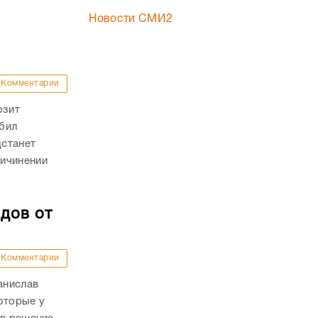
Новости СМИ2
Комментарии
озит
бил
дстанет
ричинении
дов от
Комментарии
анислав
оторые у