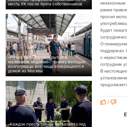
незаконным 
месть УК после бунта собственников
ранее привл
просил моло
употребляющ
будет лежат
сотрудничес
О планируем
поддержал. 
с наркотика
«Лучше быть крупной рыбой в
маленьком водоеме»: почему молодые
сотрудник у
волгоградцы все чаще возвращаются
В настоящее
домой из Москвы
установлени
продолжает
/
Е
«Каждое преступление оставляет след