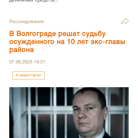
денежных средств...
Расследования
В Волгограде решат судьбу
осужденного на 10 лет экс-главы
района
07.08.2026
19:31
Комментарии