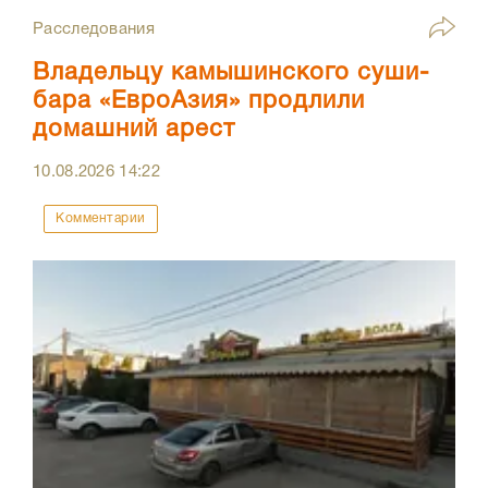
Расследования
Владельцу камышинского суши-
бара «ЕвроАзия» продлили
домашний арест
10.08.2026
14:22
Комментарии