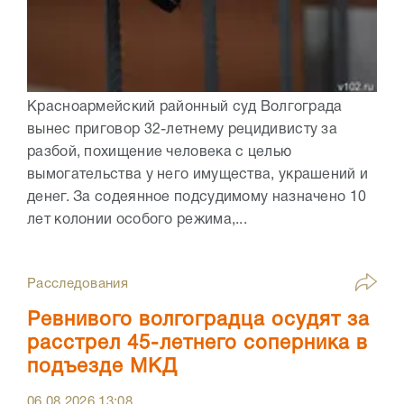
Красноармейский районный суд Волгограда
вынес приговор 32-летнему рецидивисту за
разбой, похищение человека с целью
вымогательства у него имущества, украшений и
денег. За содеянное подсудимому назначено 10
лет колонии особого режима,...
Расследования
Ревнивого волгоградца осудят за
расстрел 45-летнего соперника в
подъезде МКД
06.08.2026
13:08