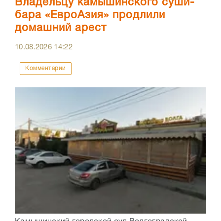
Владельцу камышинского суши-
бара «ЕвроАзия» продлили
домашний арест
10.08.2026
14:22
Комментарии