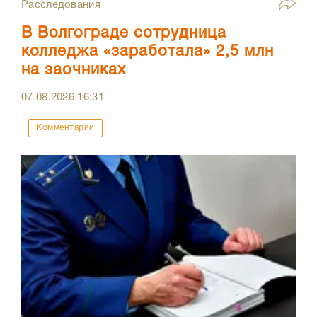
Расследования
В Волгограде сотрудница
колледжа «заработала» 2,5 млн
на заочниках
07.08.2026
16:31
Комментарии