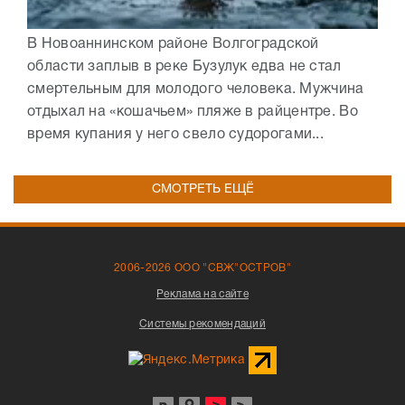
В Новоаннинском районе Волгоградской
области заплыв в реке Бузулук едва не стал
смертельным для молодого человека. Мужчина
отдыхал на «кошачьем» пляже в райцентре. Во
время купания у него свело судорогами...
СМОТРЕТЬ ЕЩЁ
2006-2026 ООО "СВЖ"ОСТРОВ"
Реклама на сайте
Системы рекомендаций