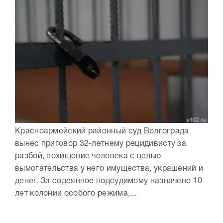
Красноармейский районный суд Волгограда
вынес приговор 32-летнему рецидивисту за
разбой, похищение человека с целью
вымогательства у него имущества, украшений и
денег. За содеянное подсудимому назначено 10
лет колонии особого режима,...