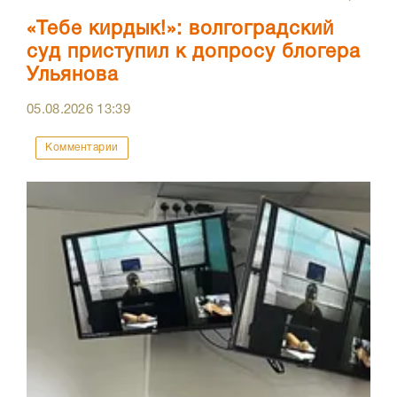
«Тебе кирдык!»: волгоградский
суд приступил к допросу блогера
Ульянова
05.08.2026
13:39
Комментарии