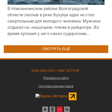
В Новоаннинском районе Волгоградской
области заплыв в реке Бузулук едва не стал
смертельным для молодого человека. Мужчина
отдыхал на «кошачьем» пляже в райцентре. Во
время купания у него свело судорогами...
СМОТРЕТЬ ЕЩЁ
2006-2026 ООО "СВЖ"ОСТРОВ"
Реклама на сайте
Системы рекомендаций