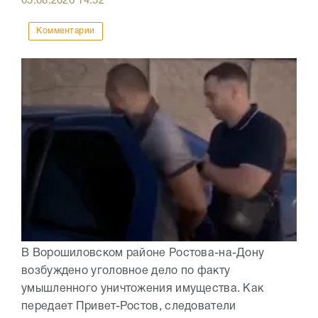
05.08.2026
14:52
Комментарии
В Ворошиловском районе Ростова-на-Дону
возбуждено уголовное дело по факту
умышленного уничтожения имущества. Как
передает Привет-Ростов, следователи