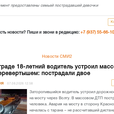
умент предоставлены семьей пострадавшей девочки
К
сть новости? Пиши и звони в редакцию:
+7 (937) 55-66-1
Новости СМИ2
граде 18-летний водитель устроил мас
еревертышем: пострадали двое
ИЯ
07.08.2026
12:58
Заторопившийся водитель устроил дорожно
на мосту через Волгу. В массовом ДТП пост
человека. Авария на мосту в сторону Красн
началась с тарана – не рассчитавший дистанц