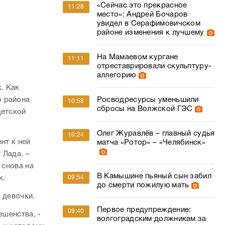
«Сейчас это прекрасное
11:28
место»: Андрей Бочаров
увидел в Серафимовичском
районе изменения к лучшему
На Мамаевом кургане
11:11
отреставрировали скульптуру-
аллегорию
. Как
о района
Росводресурсы уменьшили
10:58
сбросы на Волжской ГЭС
детской
Олег Журавлёв – главный судья
10:24
нт к ней
матча «Ротор» – «Челябинск»
 Лада. –
 снова на
В Камышине пьяный сын забил
к.
09:54
до смерти пожилую мать
ь девочки.
Первое предупреждение:
09:40
ешенства, -
волгоградским должникам за