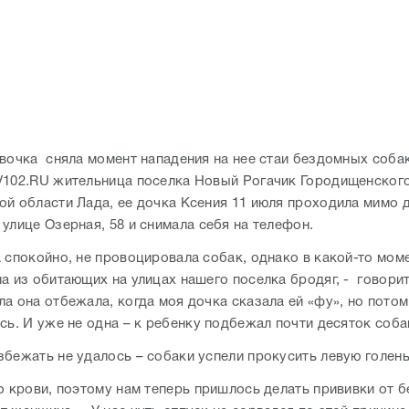
евочка сняла момент нападения на нее стаи бездомных собак
V102.RU жительница поселка Новый Рогачик Городищенског
ой области Лада, ее дочка Ксения 11 июля проходила мимо 
 улице Озерная, 58 и снимала себя на телефон.
 спокойно, не провоцировала собак, однако в какой-то моме
а из обитающих на улицах нашего поселка бродяг, - говорит
а она отбежала, когда моя дочка сказала ей «фу», но потом
сь. И уже не одна – к ребенку подбежал почти десяток соба
збежать не удалось – собаки успели прокусить левую голен
о крови, поэтому нам теперь пришлось делать прививки от б