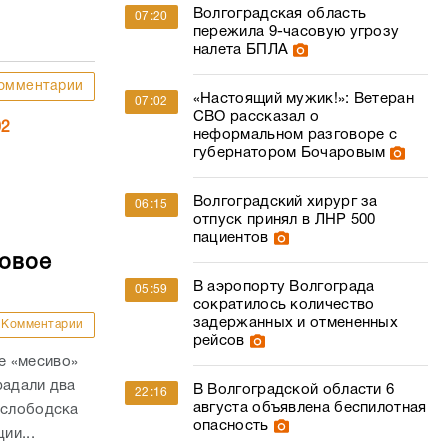
Волгоградская область
07:20
пережила 9-часовую угрозу
налета БПЛА
омментарии
«Настоящий мужик!»: Ветеран
07:02
СВО рассказал о
02
неформальном разговоре с
губернатором Бочаровым
Волгоградский хирург за
06:15
отпуск принял в ЛНР 500
пациентов
совое
В аэропорту Волгограда
05:59
сократилось количество
задержанных и отмененных
Комментарии
рейсов
е «месиво»
радали два
В Волгоградской области 6
22:16
августа объявлена беспилотная
ослободска
опасность
ии...