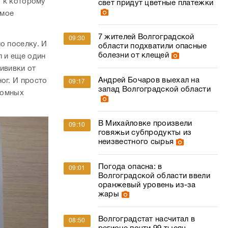
, к которому
свет придут цветные платежки
амое
7 жителей Волгоградской
09:30
о поселку. И
области подхватили опасные
болезни от клещей
л и еще один
ививки от
Андрей Бочаров выехал на
ог. И просто
09:17
запад Волгоградской области
домных
В Михайловке произвели
09:10
говяжьи субпродукты из
неизвестного сырья
Погода опасна: в
09:01
Волгоградской области ввели
оранжевый уровень из-за
жары
Волгоградстат насчитал в
08:50