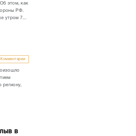
Об этом, как
бороны РФ.
е утром 7...
Комментарии
роизошло
стием
 региону,
лыв в