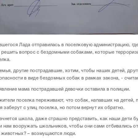
вшегося Лада отправилась в поселковую администрацию, гд
 решить вопрос с бездомными собаками, которые террориз
елка.
семья, другие пострадавшие, хотим, чтобы наших детей, дру
 опасности в виде бездомных собак в рамках закона, - счит
явление мама пострадавшей девочки оставила в полиции.
жители поселка переживают, что собак, напавших на детей, 
 заберут с улиц поселка, но потом вернут их обратно.
начнется школа, даже страшно представить, как наши дети б
ли нам вооружать школьников, чтобы они сами отбивались о
 животных? – возмущаются люди.