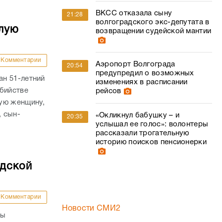
ВКСС отказала сыну
21:28
волгоградского экс-депутата в
лую
возвращении судейской мантии
Комментарии
Аэропорт Волгограда
20:54
предупредил о возможных
н 51-летний
изменениях в расписании
убийстве
рейсов
ую женщину,
, сын-
«Окликнул бабушку – и
20:35
услышал ее голос»: волонтеры
рассказали трогательную
историю поисков пенсионерки
адской
Комментарии
Новости СМИ2
ны