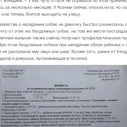
 женщина. – У нас чуть отпуск не сорвался по этой причине
ь за несколько месяцев. У Ксении сейчас опухла нога, но с
 она теперь боится выходить на улицу.
известие о нападении собак на девочку быстро разнеслось п
 что от этих же бездомных собак на том же месте пострада
-летний мальчик также сейчас получает профилактические пр
При этом бездомные собаки при нападении сбили ребенка с н
и не разорвали ему лицо или шею. Кроме того, ранее от без
адала и девушка, проживающая в поселке.