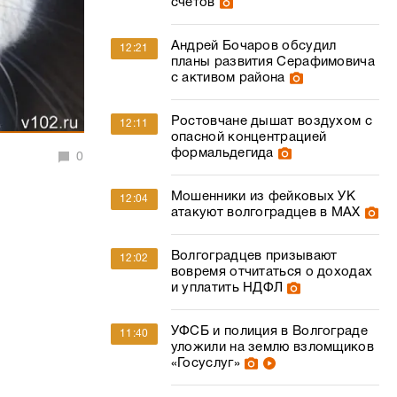
счетов
Андрей Бочаров обсудил
12:21
планы развития Серафимовича
с активом района
Ростовчане дышат воздухом с
12:11
опасной концентрацией
формальдегида
0
Мошенники из фейковых УК
12:04
атакуют волгоградцев в МАХ
Волгоградцев призывают
12:02
вовремя отчитаться о доходах
и уплатить НДФЛ
УФСБ и полиция в Волгограде
11:40
уложили на землю взломщиков
«Госуслуг»