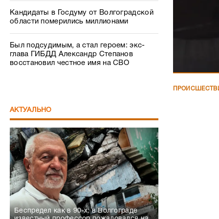
Кандидаты в Госдуму от Волгоградской
области померились миллионами
Был подсудимым, а стал героем: экс-
глава ГИБДД Александр Степанов
восстановил честное имя на СВО
ПРОИСШЕСТВ
АКТУАЛЬНО
Беспредел как в 90-х: в Волгограде
известный профессор пожаловался на