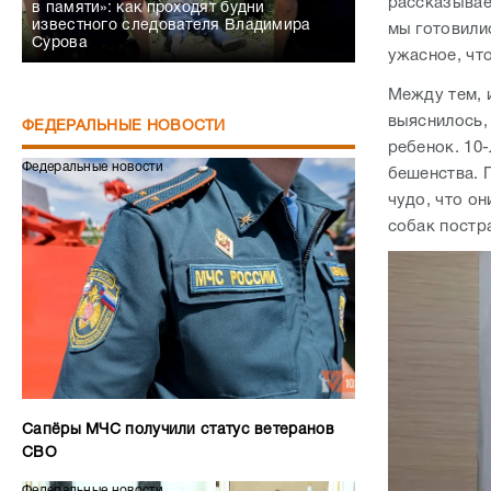
рассказывает
в памяти»: как проходят будни
известного следователя Владимира
мы готовилис
Сурова
ужасное, что
Между тем, 
выяснилось,
ФЕДЕРАЛЬНЫЕ НОВОСТИ
ребенок. 10
Федеральные новости
бешенства. 
чудо, что он
собак постр
Сапёры МЧС получили статус ветеранов
СВО
Федеральные новости