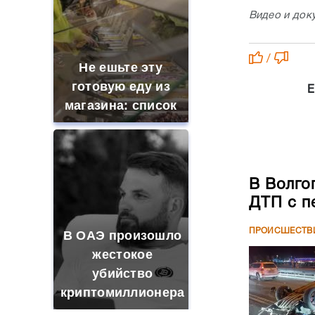
Видео и док
/
Не ешьте эту
готовую еду из
Е
магазина: список
В Волго
ДТП с п
ПРОИСШЕСТВ
В ОАЭ произошло
жестокое
убийство
криптомиллионера