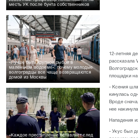
месть УК после бунта собственников
12-летняя д
рассказала 
«Лучше быть крупной рыбой в
маленьком водоеме»: почему молодые
Волгоградск
волгоградцы все чаще возвращаются
площадки на
домой из Москвы
- Ксения шла
кинулась одн
Вроде сначал
нее накинула
Нападения и
- Укус был д
«Каждое преступление оставляет след