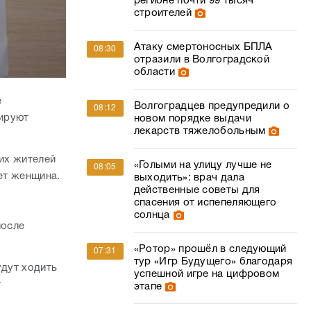
регионе почти 99 тысяч
строителей
Атаку смертоносных БПЛА
08:30
отразили в Волгоградской
области
е
Волгоградцев предупредили о
08:12
ируют
новом порядке выдачи
лекарств тяжелобольным
гих жителей
«Голыми на улицу лучше не
08:05
ает женщина.
выходить»: врач дала
действенные советы для
спасения от испепеляющего
солнца
после
«Ротор» прошёл в следующий
07:31
тур «Игр Будущего» благодаря
удут ходить
успешной игре на цифровом
т
этапе