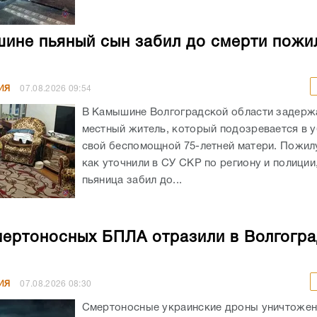
ине пьяный сын забил до смерти пожи
ИЯ
07.08.2026
09:54
В Камышине Волгоградской области задержа
местный житель, который подозревается в 
свой беспомощной 75-летней матери. Пожил
как уточнили в СУ СКР по региону и полиции
пьяница забил до...
мертоносных БПЛА отразили в Волгогр
ИЯ
07.08.2026
08:30
Смертоносные украинские дроны уничтоже