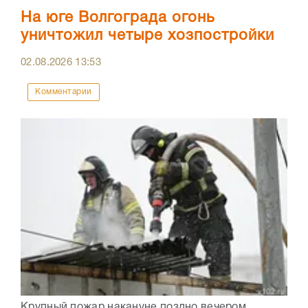
На юге Волгограда огонь
уничтожил четыре хозпостройки
02.08.2026
13:53
Комментарии
Крупный пожар накануне поздно вечером