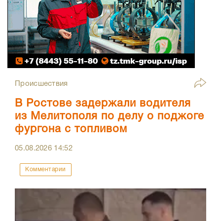
Происшествия
В Ростове задержали водителя
из Мелитополя по делу о поджоге
фургона с топливом
05.08.2026
14:52
Комментарии