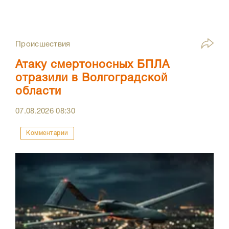
Происшествия
Атаку смертоносных БПЛА
отразили в Волгоградской
области
07.08.2026
08:30
Комментарии