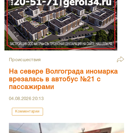
Происшествия
На севере Волгограда иномарка
врезалась в автобус №21 с
пассажирами
04.08.2026
20:13
Комментарии