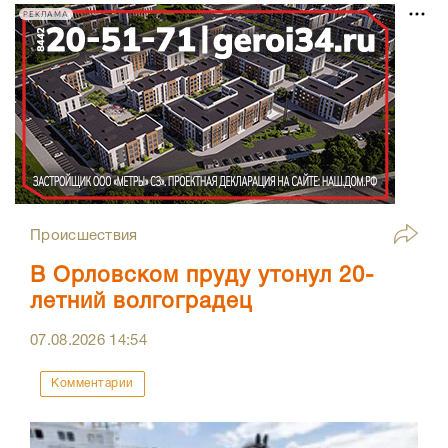
РЕКЛАМА
Происшествия
В Орловском пруду утонул 20-
летний волгоградец
07.08.2026
14:54
Комментарии